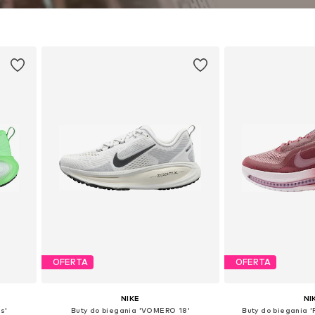
 quo. To sport jako styl życia,
, którzy przesuwają granice i
 pewni siebie.
OFERTA
OFERTA
NIKE
NI
s'
Buty do biegania 'VOMERO 18'
Buty do biegania 