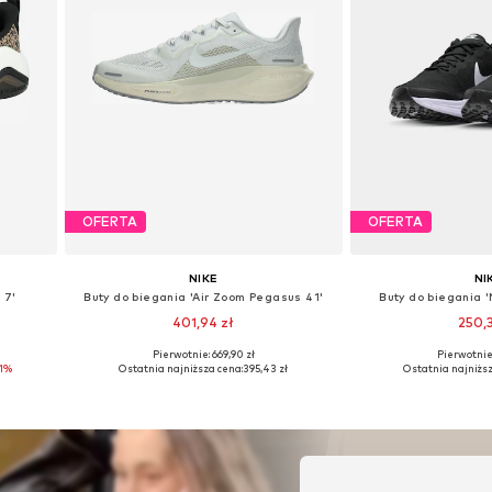
OFERTA
OFERTA
NIKE
NI
 7'
Buty do biegania 'Air Zoom Pegasus 41'
Buty do biegania '
401,94 zł
250,
Pierwotnie: 669,90 zł
Pierwotnie:
ch
Dostępne w różnych rozmiarach
Dostępne w różn
11%
Ostatnia najniższa cena:
395,43 zł
Ostatnia najniższ
Dodaj do koszyka
Dodaj do