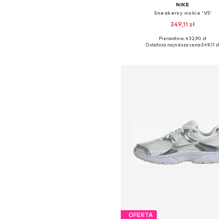
NIKE
Sneakersy niskie 'V5'
349,11 zł
Pierwotnie: 432,90 zł
Dostępne w różnych rozmiara
Ostatnia najniższa cena:
349,11 z
Dodaj do koszyka
OFERTA