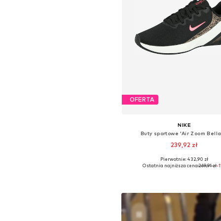
OFERTA
NIKE
Buty sportowe 'Air Zoom Bella
239,92 zł
Pierwotnie: 432,90 zł
Dostępne w różnych rozmiara
Ostatnia najniższa cena:
269,91 zł
-
Dodaj do koszyka