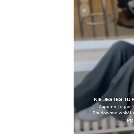
NIE JESTEŚ TU 
Zapomnij o perfe
Zbudowana wokół 
Z, ta kolekcja
PO
połączenie sportu 
śledzą trendów – on