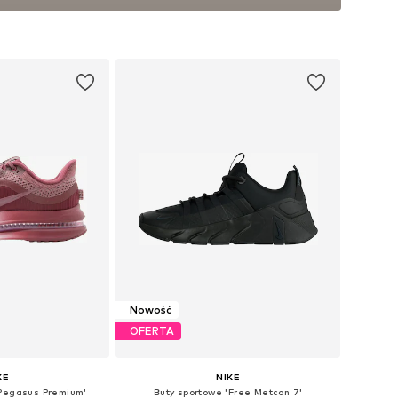
Nowość
OFERTA
KE
NIKE
'Pegasus Premium'
Buty sportowe 'Free Metcon 7'