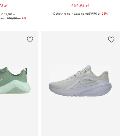
93 zł
464,93 zł
Ostatnia najniższa cena:
619,90 zł
-25%
1 009,00 zł
ych rozmiarach
Dostępne w różnych rozmiarach
cena:
706,30 zł
-4%
 koszyka
Dodaj do koszyka