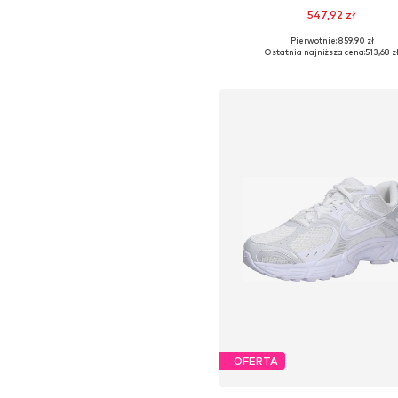
547,92 zł
Pierwotnie: 859,90 zł
Dostępne w różnych rozmiara
Ostatnia najniższa cena:
513,68 z
Dodaj do koszyka
OFERTA