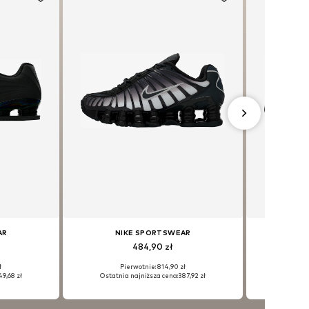
AR
NIKE SPORTSWEAR
NI
484,90 zł
ł
Pierwotnie: 814,90 zł
P
49,68 zł
Ostatnia najniższa cena:
387,92 zł
Ostatni