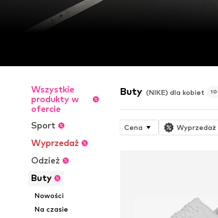
Wszystkie
Buty
(NIKE) dla kobiet
1
produkty w
ofercie
Sport
Cena
Wyprzedaż
Wyprzedaż
Odzież
Buty
Nowości
Na czasie