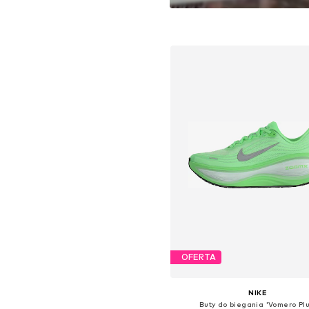
o zgodę. Bez status
stworzony dla tych
są
OFERTA
NIKE
Buty do biegania 'Vomero Plu