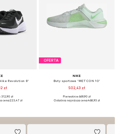
OFERTA
KE
NIKE
Nike Revolution 8'
Buty sportowe 'METCON 10'
32 zł
502,43 zł
+
2
+
3
 312,90 zł
Pierwotnie: 669,90 zł
ych rozmiarach
Dostępne w różnych rozmiarach
a cena:
223,47 zł
Ostatnia najniższa cena:
468,93 zł
 koszyka
Dodaj do koszyka