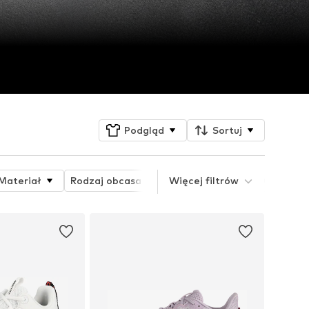
Podgląd
Sortuj
Materiał
Rodzaj obcasa
Więcej filtrów
Wysokość obcasa
Plat