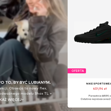
OFERTA
PO TO, BY BYĆ LUBIANYM.
NIKE SPORTSWE
kcji. Obsesja to nowy flex.
401,94 zł
odważnego modelu Shox TL +
Pierwotnie: 669,90 z
 łamie zasady celowo. To
KAŻ WIĘCEJ
Ostatnia najniższa cena:
2
i stylu dla ludzi, którzy nie
i je zmieniają. Bez proszenia