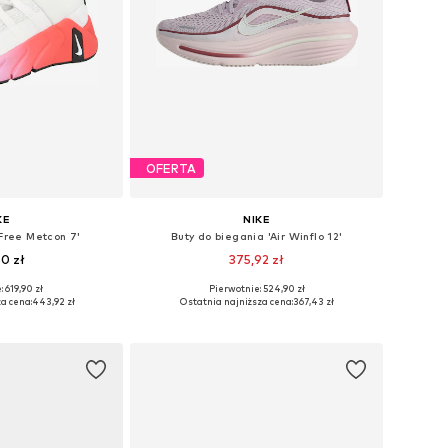
OFERTA
KE
NIKE
Free Metcon 7'
Buty do biegania 'Air Winflo 12'
90 zł
375,92 zł
 619,90 zł
Pierwotnie: 524,90 zł
ych rozmiarach
Dostępne w różnych rozmiarach
a cena:
443,92 zł
Ostatnia najniższa cena:
367,43 zł
 koszyka
Dodaj do koszyka