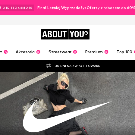
Finał Letniej Wyprzedaży: Oferty z rabatem do 60
01
D
16
G
45
M
59
S
ABOUT
YOU
t
Akcesoria
Streetwear
Premium
Top 100
30 DNI NA ZWROT TOWARU