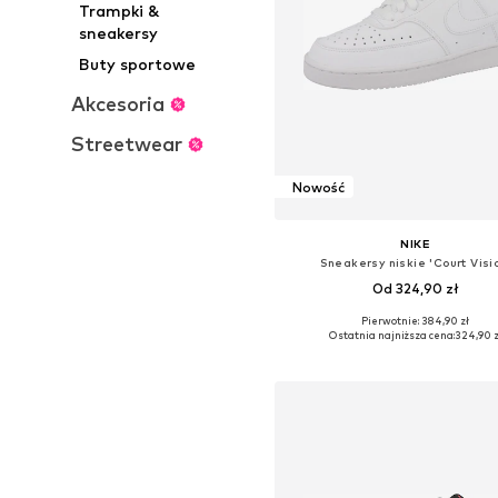
Trampki &
sneakersy
Buty sportowe
Akcesoria
Streetwear
Nowość
NIKE
Sneakersy niskie 'Court Visi
Od 324,90 zł
Pierwotnie: 384,90 zł
Dostępne w różnych rozmiara
Ostatnia najniższa cena:
324,90 z
Dodaj do koszyka