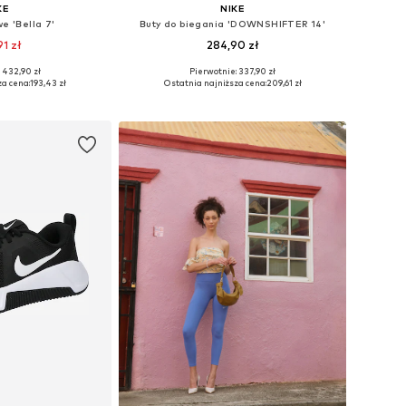
KE
NIKE
e 'Bella 7'
Buty do biegania 'DOWNSHIFTER 14'
1 zł
284,90 zł
+
4
 432,90 zł
Pierwotnie: 337,90 zł
ych rozmiarach
Dostępne w różnych rozmiarach
za cena:
193,43 zł
Ostatnia najniższa cena:
209,61 zł
 koszyka
Dodaj do koszyka