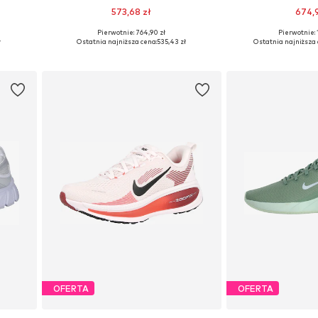
573,68 zł
674,
+
2
Pierwotnie: 764,90 zł
Pierwotnie: 
ch
Dostępne w różnych rozmiarach
Dostępne w różn
ł
Ostatnia najniższa cena:
535,43 zł
Ostatnia najniższa 
Dodaj do koszyka
Dodaj do
OFERTA
OFERTA