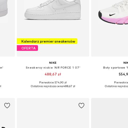
Kalendarz premier sneakersów
OFERTA
NIKE
NI
on'
Sneakersy niskie 'AIR FORCE 1 07'
Buty sportowe '
488,67 zł
554,
Pierwotnie: 574,90 zł
Pierwotnie:
ch
Dostępne w różnych rozmiarach
Dostępne w różn
ł
Ostatnia najniższa cena:
488,67 zł
Ostatnia najniższ
Dodaj do koszyka
Dodaj do