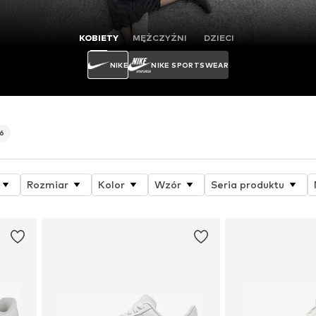
KOBIETY
MĘŻCZYŹNI
DZIECI
NIKE
NIKE SPORTSWEAR
06
Rozmiar
Kolor
Wzór
Seria produktu