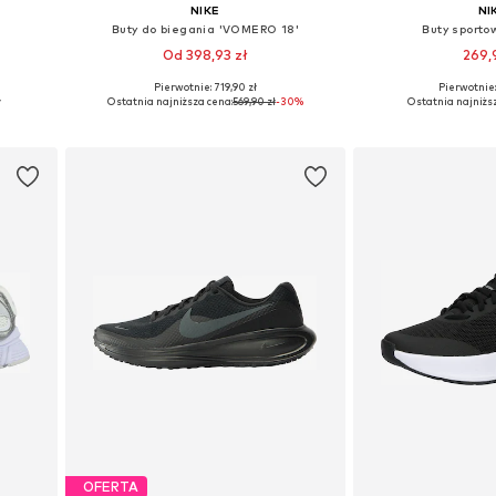
NIKE
NI
Buty do biegania 'VOMERO 18'
Buty sportow
Od 398,93 zł
269,9
+
2
Pierwotnie: 719,90 zł
Pierwotnie:
ch
Dostępne rozmiary: 37,5, 38, 38,5, 39, 40, 40,5
Dostępne w różn
ł
Ostatnia najniższa cena:
569,90 zł
-30%
Ostatnia najniżs
Dodaj do koszyka
Dodaj do
OFERTA