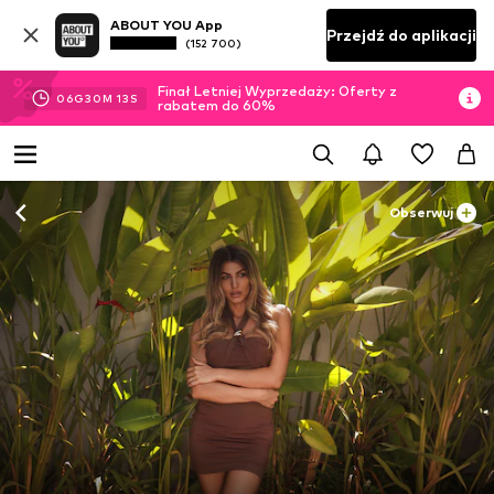
ABOUT YOU App
Przejdź do aplikacji
(152 700)
Finał Letniej Wyprzedaży: Oferty z
06
G
30
M
11
S
rabatem do 60%
Obserwuj