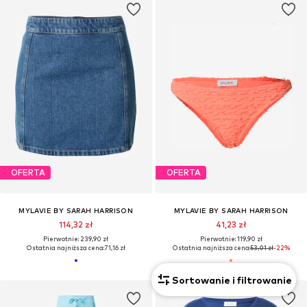
OFERTA
OFERTA
MYLAVIE BY SARAH HARRISON
MYLAVIE BY SARAH HARRISON
114,32 zł
41,23 zł
Pierwotnie: 239,90 zł
Pierwotnie: 119,90 zł
Ostatnia najniższa cena:
71,16 zł
Ostatnia najniższa cena:
53,01 zł
-22%
Sortowanie i filtrowanie