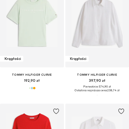
Krągłości
Krągłości
TOMMY HILFIGER CURVE
TOMMY HILFIGER CURVE
192,90 zł
397,90 zł
Pierwotnie: 574,90 zł
Ostatnia najniższa cena:
238,74 zł