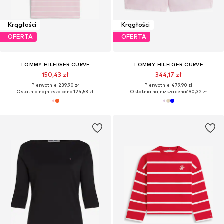
Krągłości
Krągłości
OFERTA
OFERTA
TOMMY HILFIGER CURVE
TOMMY HILFIGER CURVE
150,43 zł
344,17 zł
Pierwotnie: 239,90 zł
Pierwotnie: 479,90 zł
Ostatnia najniższa cena:
124,53 zł
Ostatnia najniższa cena:
190,32 zł