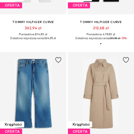
OFERTA
OFERTA
TOMMY HILFIGER CURVE
TOMMY HILFIGER CURVE
362,94 zł
213,68 zł
Pierwotnie: 814,90 zł
Pierwotnie: 479,90 zł
Ostatnia najniższa cena:
364,95 zł
Ostatnia najniższa cena:
251,18 zł
-15%
Krągłości
Krągłości
OFERTA
OFERTA