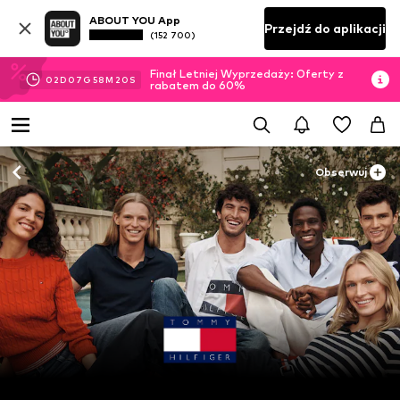
ABOUT YOU App
Przejdź do aplikacji
(152 700)
Finał Letniej Wyprzedaży: Oferty z
02
D
07
G
58
M
19
S
rabatem do 60%
Obserwuj