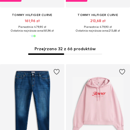
TOMMY HILFIGER CURVE
TOMMY HILFIGER CURVE
161,96 zł
213,68 zł
Pierwotnie: 479,90 zł
Pierwotnie: 479,90 zł
Ostatnia najniższa cena:
161,96 zł
Ostatnia najniższa cena:
213,68 zł
Przejrzano 32 z 66 produktów