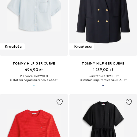
Krągłości
Krągłości
TOMMY HILFIGER CURVE
TOMMY HILFIGER CURVE
494,90 zł
1 259,00 zł
Pierwotnie: 619,90 zł
Pierwotnie: 1 589,00 zł
Ostatnia najniższa cena:
247,45 zł
Ostatnia najniższa cena:
535,60 zł