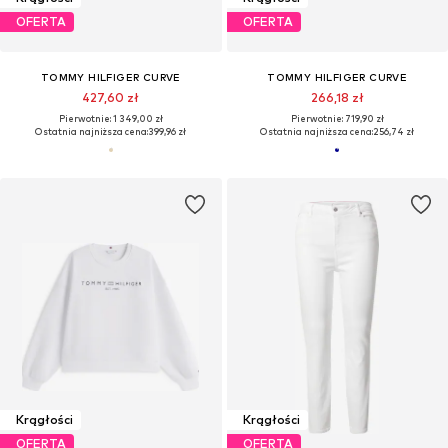
OFERTA
OFERTA
TOMMY HILFIGER CURVE
TOMMY HILFIGER CURVE
427,60 zł
266,18 zł
Pierwotnie: 1 349,00 zł
Pierwotnie: 719,90 zł
Ostatnia najniższa cena:
399,96 zł
Ostatnia najniższa cena:
256,74 zł
Krągłości
Krągłości
OFERTA
OFERTA