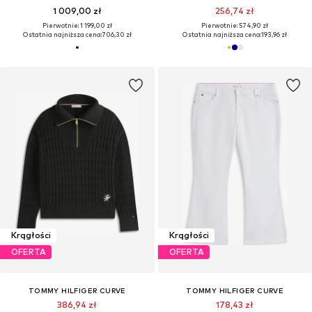
1 009,00 zł
256,74 zł
Pierwotnie: 1 199,00 zł
Pierwotnie: 574,90 zł
Ostatnia najniższa cena:
706,30 zł
Ostatnia najniższa cena:
193,96 zł
Krągłości
Krągłości
OFERTA
OFERTA
TOMMY HILFIGER CURVE
TOMMY HILFIGER CURVE
386,94 zł
178,43 zł