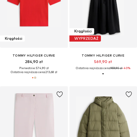
Krągłości
Krągłości
WYPRZEDAŻ
TOMMY HILFIGER CURVE
TOMMY HILFIGER CURVE
284,90 zł
569,90 zł
Pierwotnie: 574,90 zł
Ostatnia najniższa cena:
959,90 zł
-40%
Ostatnia najniższa cena:
213,68 zł