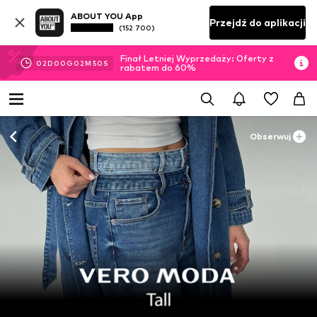
ABOUT YOU App
Przejdź do aplikacji
(152 700)
Finał Letniej Wyprzedaży: Oferty z
02
D
00
G
02
M
48
S
rabatem do 60%
Obserwuj