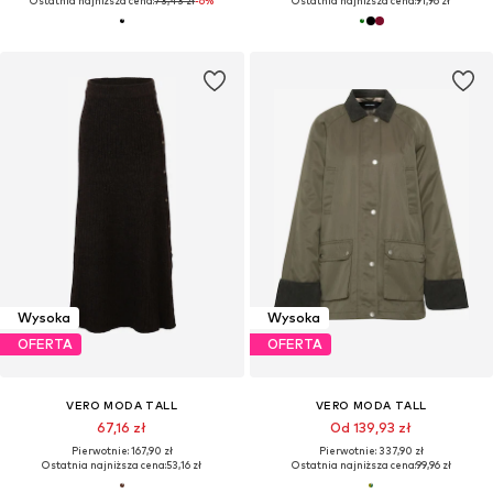
Ostatnia najniższa cena:
73,43 zł
-6%
Ostatnia najniższa cena:
91,96 zł
Wysoka
Wysoka
OFERTA
OFERTA
VERO MODA TALL
VERO MODA TALL
67,16 zł
Od 139,93 zł
Pierwotnie: 167,90 zł
Pierwotnie: 337,90 zł
Ostatnia najniższa cena:
53,16 zł
Ostatnia najniższa cena:
99,96 zł