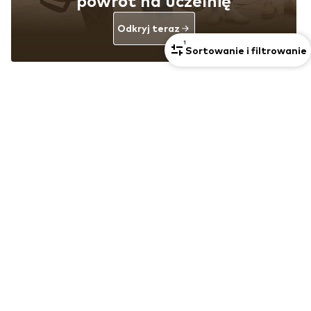
powrót na uczelnię
Odkryj teraz
1
Sortowanie i filtrowanie
Unisex
KUPON
CONVERSE
ADIDAS ORIGINALS