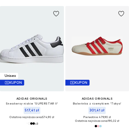
Unisex
KUPON
KUPON
ADIDAS ORIGINALS
ADIDAS ORIGINALS
Sneakersy niskie 'SUPERSTAR II'
Balerinka z rzemykiem 'Tokyo'
517,41 zł
301,41 zł
Ostatnia najniższa cena:
574,90 zł
Pierwotnie: 479,90 zł
Ostatnia najniższa cena:
190,32 zł
+
3