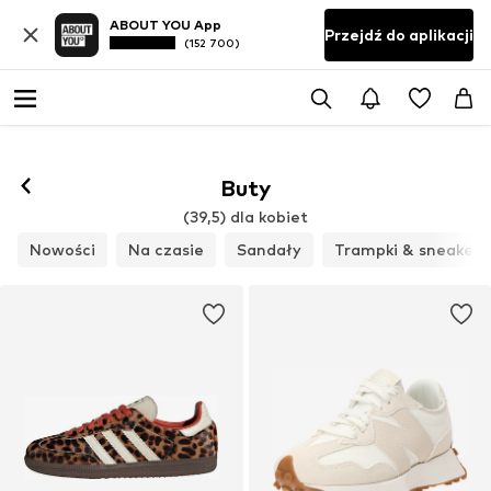
ABOUT YOU App
Przejdź do aplikacji
(152 700)
Obserwuj
Buty
(39,5) dla kobiet
Nowości
Na czasie
Sandały
Trampki & sneakers