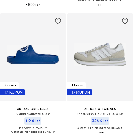
+
27
Unisex
Unisex
KUPON
KUPON
ADIDAS ORIGINALS
ADIDAS ORIGINALS
Klapki 'Adilette 00s'
Sneakersy niskie 'Zx 500 Rx'
119,61 zł
346,41 zł
Pierwotnie: 192,90 zł
Ostatnia najniższa cena:
384,90 zł
Ostatnia najniższa cena:
97,67 zł