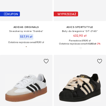
KUPON
WYPRZEDAŻ
ADIDAS ORIGINALS
ASICS SPORTSTYLE
Sneakersy niskie 'Samba'
Buty do biegania 'GT-2160'
432,90 zł
557,91 zł
Pierwotnie: 619,90 zł
Ostatnia najniższa cena:
619,90 zł
Ostatnia najniższa cena:
443,92 zł
-2%