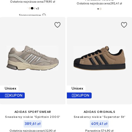
Ostatnia najniższa cena:
719,90 zł
Ostatnia najniższa cena:
292,41 zł
+
3
Unisex
Unisex
KUPON
KUPON
ADIDAS SPORTSWEAR
ADIDAS ORIGINALS
Sneakersy niskie 'Spiritain 2000'
Sneakersy niskie 'Superstar St'
389,61 zł
409,41 zł
Ostatnia najniższa cena:
432,90 zł
Pierwotnie: 574,90 zł