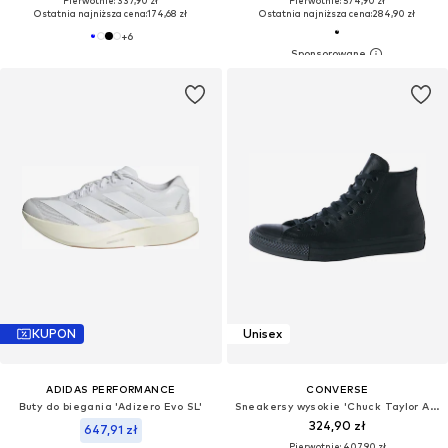
Pierwotnie: 337,90 zł
Pierwotnie: 574,90 zł
Ostatnia najniższa cena:
174,68 zł
Ostatnia najniższa cena:
284,90 zł
+
6
KUPON
Unisex
ADIDAS PERFORMANCE
CONVERSE
Buty do biegania 'Adizero Evo SL'
Sneakersy wysokie 'Chuck Taylor All Star Leather'
324,90 zł
647,91 zł
Pierwotnie: 407,90 zł