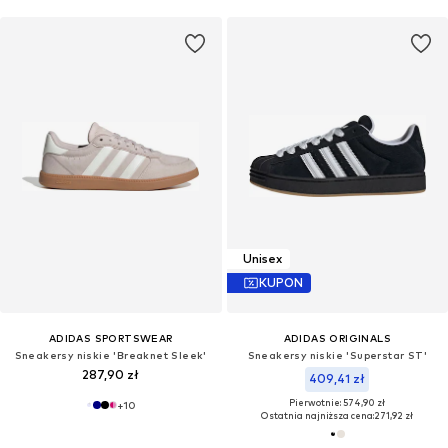
Unisex
KUPON
ADIDAS SPORTSWEAR
ADIDAS ORIGINALS
Sneakersy niskie 'Breaknet Sleek'
Sneakersy niskie 'Superstar ST'
287,90 zł
409,41 zł
Pierwotnie: 574,90 zł
+
10
Ostatnia najniższa cena:
271,92 zł