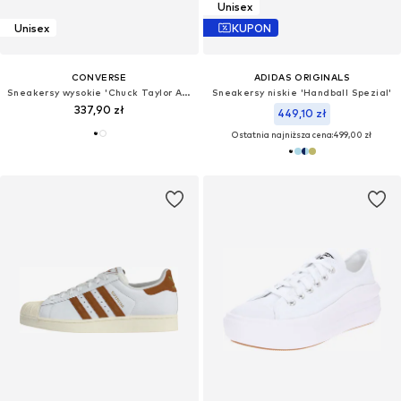
Unisex
Unisex
KUPON
CONVERSE
ADIDAS ORIGINALS
Sneakersy wysokie 'Chuck Taylor All Star Malden'
Sneakersy niskie 'Handball Spezial'
337,90 zł
449,10 zł
Ostatnia najniższa cena:
499,00 zł