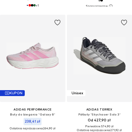
+
1
KUPON
Unisex
ADIDAS PERFORMANCE
ADIDAS TERREX
Buty do biegania 'Galaxy 8'
Półbuty 'Skychaser Solo 3'
Od 427,90 zł
238,41 zł
Pierwotnie: 574,90 zł
Ostatnia najniższa cena:
264,90 zł
Ostatnia najniższa cena:
271,92 zł