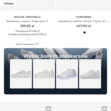
Unisex
ADIDAS ORIGINALS
CONVERSE
Sneakersy niskie 'Superstar II'
Sneakersy niskie 'Chuck Taylor all star move'
339,90 zł
407,90 zł
Pierwotnie: 574,90 zł
Ostatnia najniższa cena:
227,92 zł
Wybór białych sneakersów