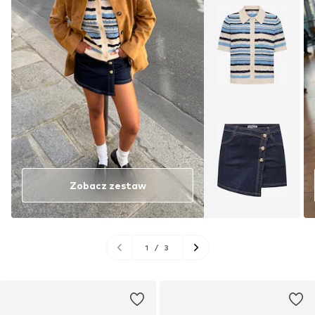
Zobacz zestaw
1
/
3