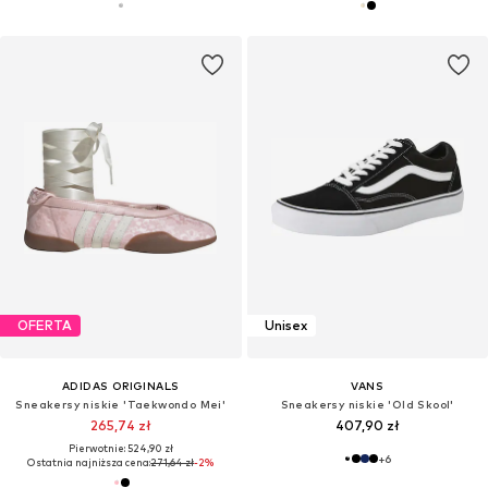
OFERTA
Unisex
ADIDAS ORIGINALS
VANS
Sneakersy niskie 'Taekwondo Mei'
Sneakersy niskie 'Old Skool'
265,74 zł
407,90 zł
Pierwotnie: 524,90 zł
+
6
Ostatnia najniższa cena:
271,64 zł
-2%