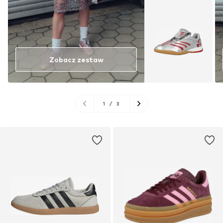
Zobacz zestaw
1
/
3