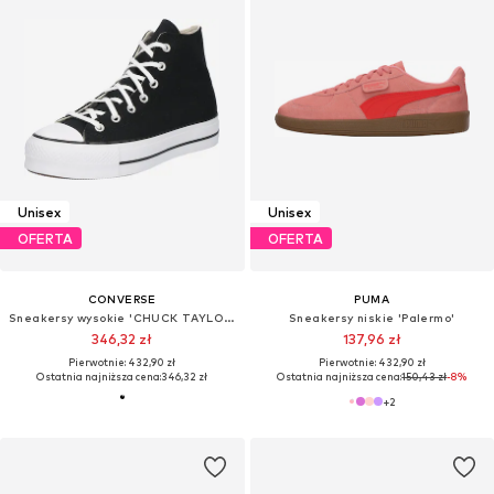
Unisex
Unisex
OFERTA
OFERTA
CONVERSE
PUMA
Sneakersy wysokie 'CHUCK TAYLOR ALL STAR LIFT PLATFORM WIDE WIDTH'
Sneakersy niskie 'Palermo'
346,32 zł
137,96 zł
Pierwotnie: 432,90 zł
Pierwotnie: 432,90 zł
Ostatnia najniższa cena:
346,32 zł
Ostatnia najniższa cena:
150,43 zł
-8%
+
2