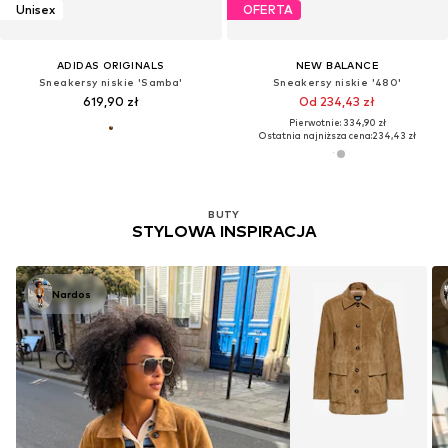
Unisex
OFERTA
ADIDAS ORIGINALS
NEW BALANCE
Sneakersy niskie 'Samba'
Sneakersy niskie '480'
619,90 zł
Od 234,43 zł
Pierwotnie: 334,90 zł
Ostatnia najniższa cena:
234,43 zł
BUTY
STYLOWA INSPIRACJA
Nardos