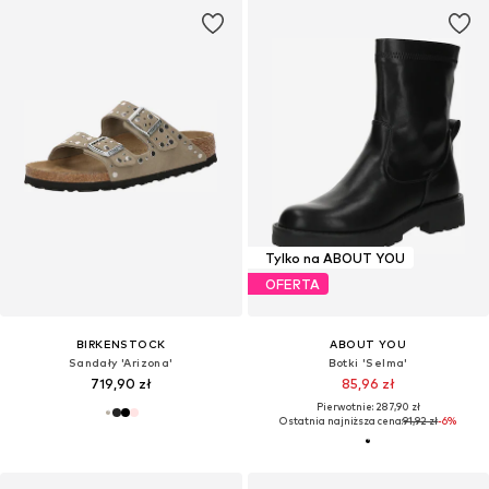
Tylko na ABOUT YOU
OFERTA
BIRKENSTOCK
ABOUT YOU
Sandały 'Arizona'
Botki 'Selma'
719,90 zł
85,96 zł
Pierwotnie: 287,90 zł
Ostatnia najniższa cena:
91,92 zł
-6%