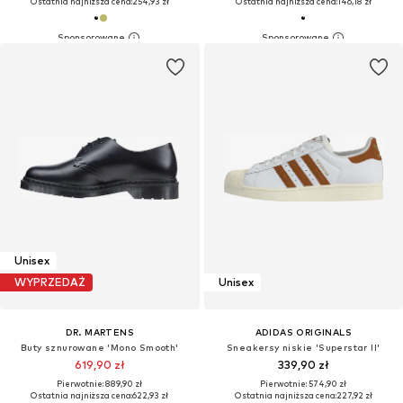
Ostatnia najniższa cena:
254,93 zł
Ostatnia najniższa cena:
146,18 zł
Unisex
WYPRZEDAŻ
Unisex
DR. MARTENS
ADIDAS ORIGINALS
Buty sznurowane 'Mono Smooth'
Sneakersy niskie 'Superstar II'
619,90 zł
339,90 zł
Pierwotnie: 889,90 zł
Pierwotnie: 574,90 zł
Ostatnia najniższa cena:
622,93 zł
Ostatnia najniższa cena:
227,92 zł