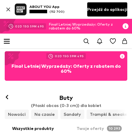
ABOUT YOU App
Przejdź do aplikacji
(152 700)
Finał Letniej Wyprzedaży: Oferty z
02
D
15
G
59
M
46
S
rabatem do 60%
02
D
15
G
59
M
46
S
Finał Letniej Wyprzedaży: Oferty z rabatem do
60%
Buty
(Płaski obcas (0-3 cm)) dla kobiet
Nowości
Na czasie
Sandały
Trampki & sneakers
Wszystkie produkty
Twoje oferty
10 293