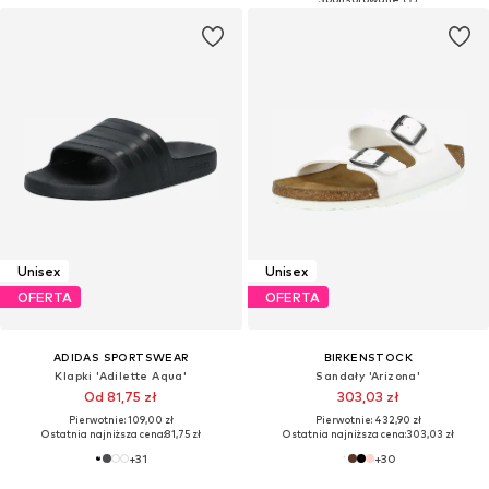
Unisex
Unisex
OFERTA
OFERTA
ADIDAS SPORTSWEAR
BIRKENSTOCK
Klapki 'Adilette Aqua'
Sandały 'Arizona'
Od 81,75 zł
303,03 zł
Pierwotnie: 109,00 zł
Pierwotnie: 432,90 zł
Ostatnia najniższa cena:
81,75 zł
Ostatnia najniższa cena:
303,03 zł
+
31
+
30