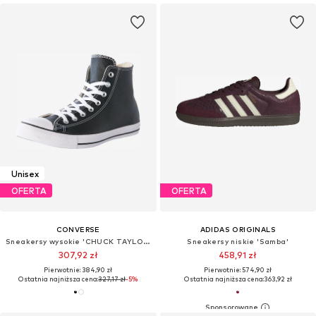
Unisex
OFERTA
OFERTA
CONVERSE
ADIDAS ORIGINALS
Sneakersy wysokie 'CHUCK TAYLOR ALL STAR LEATHER'
Sneakersy niskie 'Samba'
307,92 zł
458,91 zł
Pierwotnie: 384,90 zł
Pierwotnie: 574,90 zł
Ostatnia najniższa cena:
327,17 zł
-5%
Ostatnia najniższa cena:
363,92 zł