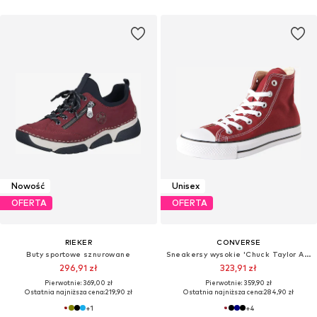
Nowość
Unisex
OFERTA
OFERTA
RIEKER
CONVERSE
Buty sportowe sznurowane
Sneakersy wysokie 'Chuck Taylor All Star'
296,91 zł
323,91 zł
Pierwotnie: 369,00 zł
Pierwotnie: 359,90 zł
Ostatnia najniższa cena:
219,90 zł
Ostatnia najniższa cena:
284,90 zł
+
1
+
4