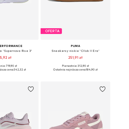
OFERTA
PERFORMANCE
PUMA
a 'Supernova Rise 3'
Sneakersy niskie 'Cllub II Era'
5,92 zł
251,91 zł
+
4
+
2
nie: 719,90 zł
Pierwotnie: 312,90 zł
óżnych rozmiarach
Dostępne w różnych rozmiarach
iższa cena:
342,32 zł
Ostatnia najniższa cena:
184,90 zł
do koszyka
Dodaj do koszyka