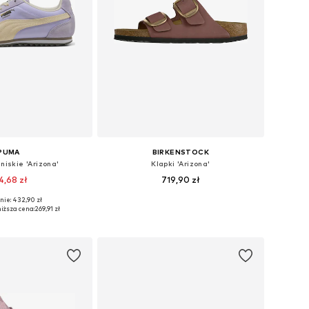
PUMA
BIRKENSTOCK
niskie 'Arizona'
Klapki 'Arizona'
4,68 zł
719,90 zł
nie: 432,90 zł
óżnych rozmiarach
Dostępne w różnych rozmiarach
iższa cena:
269,91 zł
do koszyka
Dodaj do koszyka