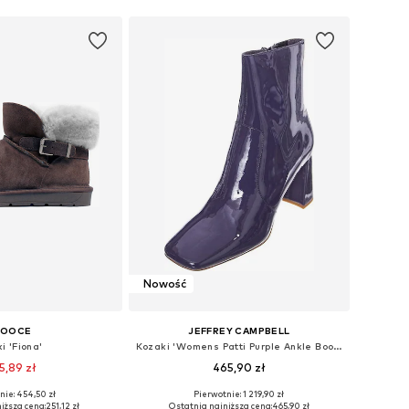
Nowość
OOCE
JEFFREY CAMPBELL
i 'Fiona'
Kozaki 'Womens Patti Purple Ankle Boots'
5,89 zł
465,90 zł
nie: 454,50 zł
Pierwotnie: 1 219,90 zł
 rozmiary: 39
Dostępne rozmiary: 36
iższa cena:
251,12 zł
Ostatnia najniższa cena:
465,90 zł