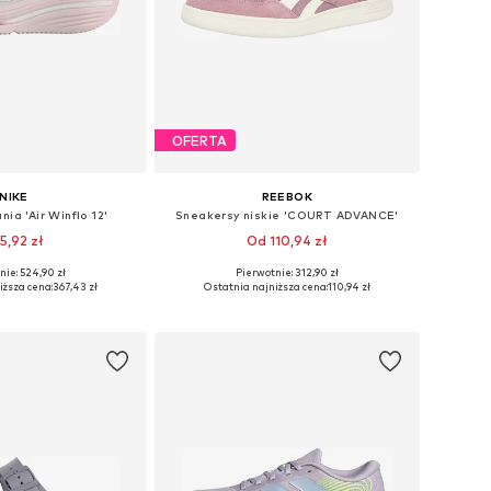
OFERTA
NIKE
REEBOK
nia 'Air Winflo 12'
Sneakersy niskie 'COURT ADVANCE'
5,92 zł
Od 110,94 zł
nie: 524,90 zł
Pierwotnie: 312,90 zł
óżnych rozmiarach
Dostępne w różnych rozmiarach
iższa cena:
367,43 zł
Ostatnia najniższa cena:
110,94 zł
do koszyka
Dodaj do koszyka