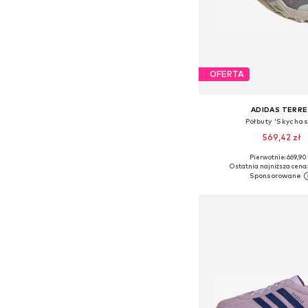
OFERTA
ADIDAS TERRE
Półbuty 'Skychas
569,42 zł
Pierwotnie: 669,90 
Dostępne w różnych ro
Ostatnia najniższa cena:
Dodaj do kos