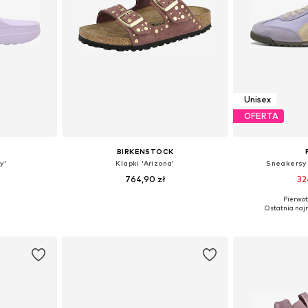
Unisex
OFERTA
BIRKENSTOCK
y'
Klapki 'Arizona'
Sneakersy 
764,90 zł
32
Pierwot
zmiarach
Dostępne w różnych rozmiarach
Dostępne w r
Ostatnia najn
zyka
Dodaj do koszyka
Dodaj 