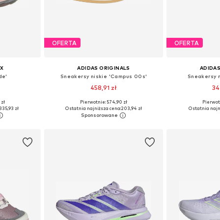
OFERTA
OFERTA
X
ADIDAS ORIGINALS
ADIDAS
de'
Sneakersy niskie 'Campus 00s'
Sneakersy 
458,91 zł
34
 zł
Pierwotnie: 574,90 zł
Pierwot
zmiarach
Dostępne w różnych rozmiarach
Dostępne w r
335,93 zł
Ostatnia najniższa cena:
203,94 zł
Ostatnia najn
zyka
Dodaj do koszyka
Dodaj 