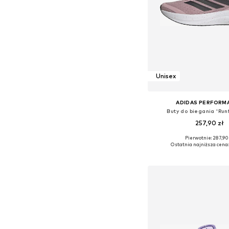
Unisex
ADIDAS PERFORM
Buty do biegania 'Run
257,90 zł
+
4
Pierwotnie: 287,90
Dostępne w różnych ro
Ostatnia najniższa cena:
Dodaj do kos