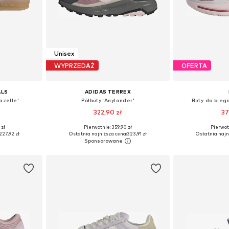
Unisex
WYPRZEDAŻ
OFERTA
ALS
ADIDAS TERREX
azelle'
Półbuty 'Anylander'
Buty do biega
322,90 zł
37
+
1
 zł
Pierwotnie: 359,90 zł
Pierwot
zmiarach
Dostępne w różnych rozmiarach
Dostępne w r
227,92 zł
Ostatnia najniższa cena:
323,91 zł
Ostatnia najn
zyka
Dodaj do koszyka
Dodaj 