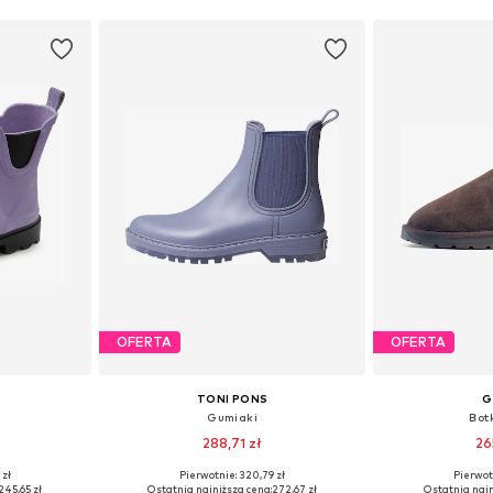
OFERTA
OFERTA
TONI PONS
G
Gumiaki
Botk
288,71 zł
26
 zł
Pierwotnie: 320,79 zł
Pierwot
zmiarach
Dostępne rozmiary: 36, 37, 38, 39, 40, 42
Dostępne
245,65 zł
Ostatnia najniższa cena:
272,67 zł
Ostatnia najn