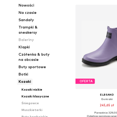
Nowości
Na czasie
Sandały
Trampki &
sneakersy
Baleriny
Klapki
Czółenka & buty
na obcasie
Buty sportowe
Botki
Kozaki
OFERTA
Kozaki niskie
ELBSAND
Kozaki klasyczne
Gumiaki
Śniegowce
245,65 zł
Muszkieterki
Pierwotnie: 329,00
Dostępne w różnych ro
Ostatnia najniższa cena:
Buty kowbojskie