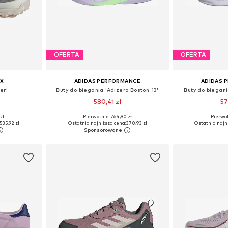
OFERTA
OFERTA
X
ADIDAS PERFORMANCE
ADIDAS 
er'
Buty do biegania 'Adizero Boston 13'
Buty do biegani
580,41 zł
57
+
7
zł
Pierwotnie: 764,90 zł
Pierwot
zmiarach
Dostępne w różnych rozmiarach
Dostępne w r
535,92 zł
Ostatnia najniższa cena:
370,93 zł
Ostatnia najn
zyka
Dodaj do koszyka
Dodaj 