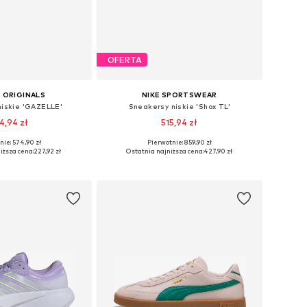
OFERTA
 ORIGINALS
NIKE SPORTSWEAR
niskie 'GAZELLE'
Sneakersy niskie 'Shox TL'
4,94 zł
515,94 zł
nie: 574,90 zł
Pierwotnie: 859,90 zł
óżnych rozmiarach
Dostępne rozmiary: 36,5, 37,5, 40, 42
iższa cena:
227,92 zł
Ostatnia najniższa cena:
427,90 zł
do koszyka
Dodaj do koszyka