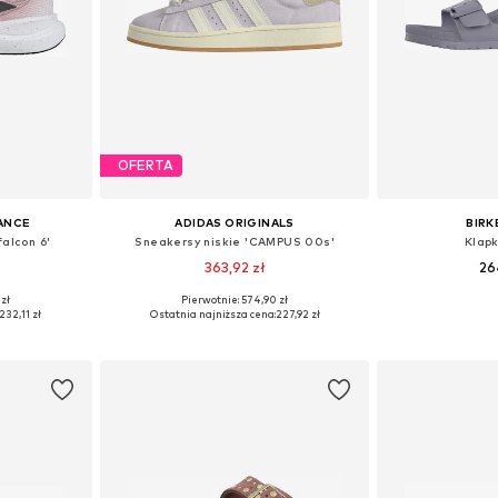
OFERTA
ANCE
ADIDAS ORIGINALS
BIR
falcon 6'
Sneakersy niskie 'CAMPUS 00s'
Klapk
363,92 zł
26
 zł
Pierwotnie: 574,90 zł
zmiarach
Dostępne w różnych rozmiarach
Dostępne w r
232,11 zł
Ostatnia najniższa cena:
227,92 zł
zyka
Dodaj do koszyka
Dodaj 