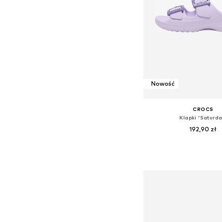
Nowość
CROCS
Klapki 'Saturda
192,90 zł
Dostępne w różnych ro
Dodaj do kos