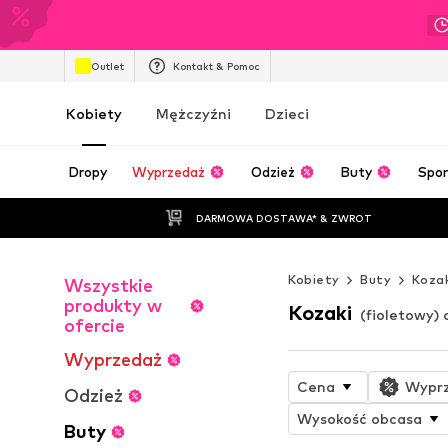
Outlet
Kontakt & Pomoc
Kobiety
Mężczyźni
Dzieci
Dropy
Wyprzedaż
Odzież
Buty
Spor
DARMOWA DOSTAWA* & ZWROT
Kobiety
Buty
Kozak
Wszystkie
produkty w
Kozaki
(fioletowy) 
ofercie
Wyprzedaż
Cena
Wypr
Odzież
Wysokość obcasa
Buty