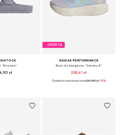
OFERTA
KENSTOCK
ADIDAS PERFORMANCE
i 'Arizona'
Buty do biegania 'Galaxy 8'
4,90 zł
238,41 zł
Ostatnia najniższa cena:
+
264,90 zł
6
-10%
óżnych rozmiarach
Dostępne w różnych rozmiarach
do koszyka
Dodaj do koszyka