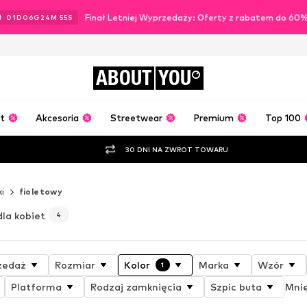
Finał Letniej Wyprzedaży: Oferty z rabatem do 60
01
D
06
G
24
M
53
S
ABOUT
YOU
t
Akcesoria
Streetwear
Premium
Top 100
30 DNI NA ZWROT TOWARU
i
fioletowy
dla kobiet
4
zedaż
Rozmiar
Kolor
Marka
Wzór
1
Platforma
Rodzaj zamknięcia
Szpic buta
Mnie