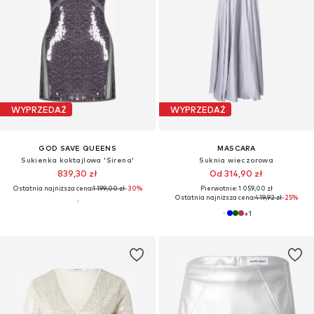
WYPRZEDAŻ
WYPRZEDAŻ
GOD SAVE QUEENS
MASCARA
Sukienka koktajlowa 'Sirena'
Suknia wieczorowa
839,30 zł
Od 314,90 zł
Ostatnia najniższa cena:
1 199,00 zł
-30%
Pierwotnie: 1 059,00 zł
Ostatnia najniższa cena:
419,92 zł
-25%
+
1