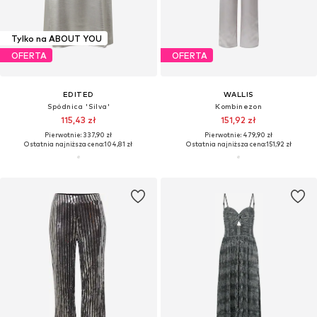
Tylko na ABOUT YOU
OFERTA
OFERTA
EDITED
WALLIS
Spódnica 'Silva'
Kombinezon
115,43 zł
151,92 zł
Pierwotnie: 337,90 zł
Pierwotnie: 479,90 zł
Ostatnia najniższa cena:
104,81 zł
Ostatnia najniższa cena:
151,92 zł