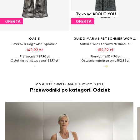
Tylko na ABOUT YOU
OFERTA
OFERTA
OASIS
GUIDO MARIA KRETSCHMER WOMEN
Szeroka nogawka Spodnie
Suknia wieczorowa 'Danielle'
143,92 zł
182,32 zł
Pierwotnie: 457,90 zł
Pierwotnie: 574,90 zł
Ostatnia najniższa cena:
125,93 zł
Ostatnia najniższa cena:
182,32 zł
ZNAJDŹ SWÓJ NAJLEPSZY STYL
Przewodniki po kategorii Odzież