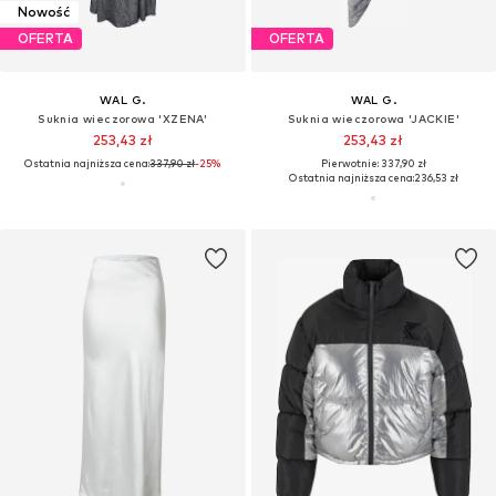
Nowość
OFERTA
OFERTA
WAL G.
WAL G.
Suknia wieczorowa 'XZENA'
Suknia wieczorowa 'JACKIE'
253,43 zł
253,43 zł
Ostatnia najniższa cena:
337,90 zł
-25%
Pierwotnie: 337,90 zł
Ostatnia najniższa cena:
236,53 zł