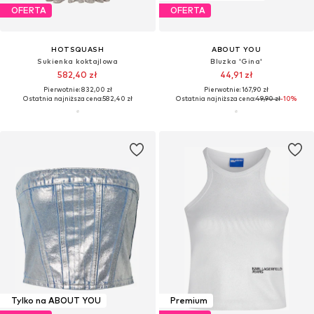
OFERTA
OFERTA
HOTSQUASH
ABOUT YOU
Sukienka koktajlowa
Bluzka 'Gina'
582,40 zł
44,91 zł
Pierwotnie: 832,00 zł
Pierwotnie: 167,90 zł
Ostatnia najniższa cena:
582,40 zł
Ostatnia najniższa cena:
49,90 zł
-10%
Tylko na ABOUT YOU
Premium