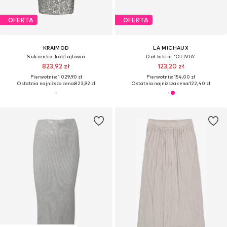
OFERTA
OFERTA
KRAIMOD
LA MICHAUX
Sukienka koktajlowa
Dół bikini 'OLIVIA'
823,92 zł
123,20 zł
Pierwotnie: 1 029,90 zł
Pierwotnie: 154,00 zł
Ostatnia najniższa cena:
823,92 zł
Ostatnia najniższa cena:
122,40 zł