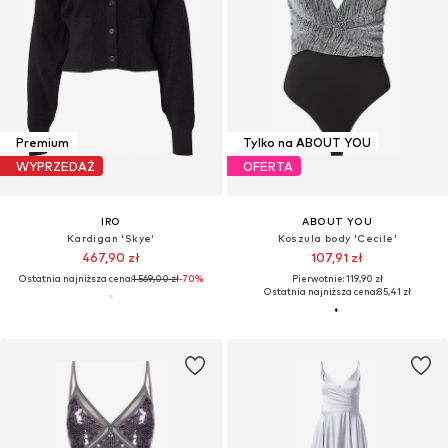
Premium
Tylko na ABOUT YOU
WYPRZEDAŻ
OFERTA
IRO
ABOUT YOU
Kardigan 'Skye'
Koszula body 'Cecile'
467,90 zł
107,91 zł
Ostatnia najniższa cena:
1 569,00 zł
-70%
Pierwotnie: 119,90 zł
Ostatnia najniższa cena:
85,41 zł