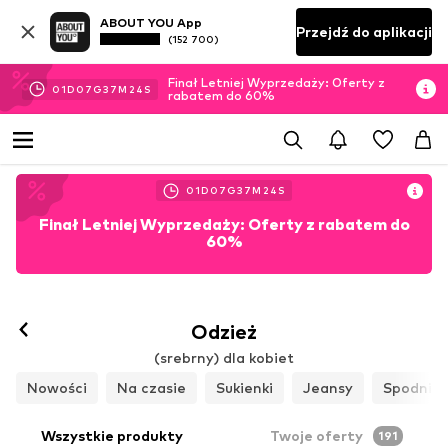
ABOUT YOU App
Przejdź do aplikacji
(152 700)
Finał Letniej Wyprzedaży: Oferty z
01
D
07
G
37
M
22
S
rabatem do 60%
01
D
07
G
37
M
22
S
Finał Letniej Wyprzedaży: Oferty z rabatem do
60%
Odzież
(srebrny) dla kobiet
Nowości
Na czasie
Sukienki
Jeansy
Spodnie
Wszystkie produkty
Twoje oferty
191