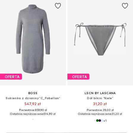
OFERTA
OFERTA
BOSS
LSCN BY LASCANA
Sukienka z dzianiny 'C_Fabellan'
Dół bikini 'Nele'
547,92 zł
31,20 zł
Pierwotnie: 859,90 zł
Pierwotnie: 39,00 zł
Ostatnia najniższa cena:
514,90 zł
Ostatnia najniższa cena:
31,20 zł
+
1