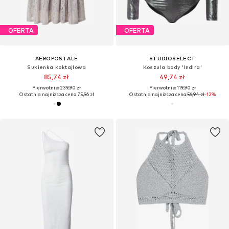
OFERTA
OFERTA
AÉROPOSTALE
STUDIOSELECT
Sukienka koktajlowa
Koszula body 'Indira'
85,74 zł
49,74 zł
Pierwotnie: 239,90 zł
Pierwotnie: 119,90 zł
Ostatnia najniższa cena:
75,96 zł
Ostatnia najniższa cena:
56,94 zł
-12%