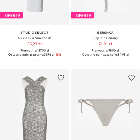
OFERTA
OFERTA
STUDIOSELECT
BERSHKA
Sukienka 'Amanda'
Top z dzianiny
55,23 zł
71,91 zł
Pierwotnie: 157,90 zł
Pierwotnie: 99,90 zł
Ostatnia najniższa cena:
65,94 zł
-16%
Ostatnia najniższa cena:
34,93 zł