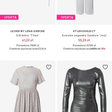
OFERTA
OFERTA
LEGER BY LENA GERCKE
STUDIOSELECT
Dół bikini 'Thea'
Szeroka nogawka Spodnie 'Josy'
41,23 zł
55,23 zł
Pierwotnie: 119,90 zł
Pierwotnie: 157,90 zł
Ostatnia najniższa cena:
33,16 zł
Ostatnia najniższa cena:
65,94 zł
-16%