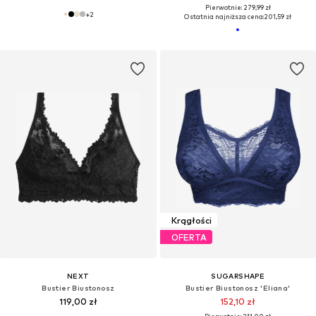
Pierwotnie: 279,99 zł
+
2
Ostatnia najniższa cena:
201,59 zł
Krągłości
OFERTA
NEXT
SUGARSHAPE
Bustier Biustonosz
Bustier Biustonosz 'Eliana'
119,00 zł
152,10 zł