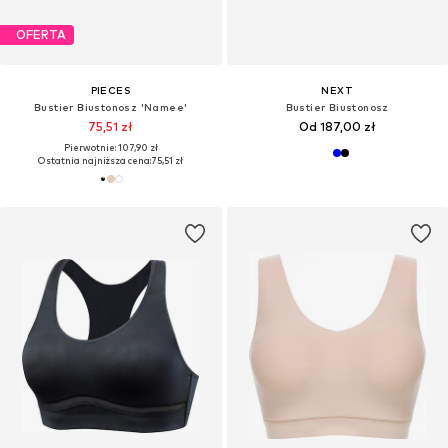
OFERTA
PIECES
NEXT
Bustier Biustonosz 'Namee'
Bustier Biustonosz
75,51 zł
Od 187,00 zł
Pierwotnie: 107,90 zł
Ostatnia najniższa cena:
75,51 zł