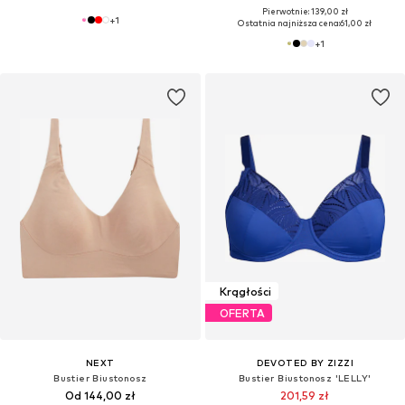
Pierwotnie: 139,00 zł
+
1
Ostatnia najniższa cena:
61,00 zł
+
1
Krągłości
OFERTA
NEXT
DEVOTED BY ZIZZI
Bustier Biustonosz
Bustier Biustonosz 'LELLY'
Od 144,00 zł
201,59 zł