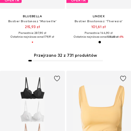
OFERTA
OFERTA
BLUEBELLA
LINDEX
Bustier Biustonosz 'Marseille'
Bustier Biustonosz 'Theresia'
215,93 zł
101,61 zł
Pierwotnie: 287,90 zł
Pierwotnie: 144,90 zł
Ostatnia najniższa cena:
179,91 zł
Ostatnia najniższa cena:
108,68 zł
-6%
Przejrzano 32 z 731 produktów