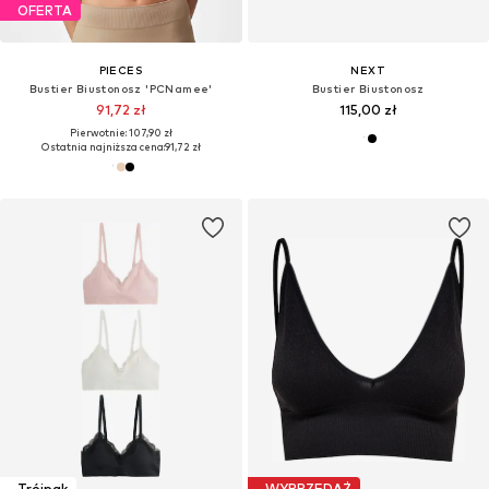
OFERTA
PIECES
NEXT
Bustier Biustonosz 'PCNamee'
Bustier Biustonosz
91,72 zł
115,00 zł
Pierwotnie: 107,90 zł
Ostatnia najniższa cena:
91,72 zł
Trójpak
WYPRZEDAŻ