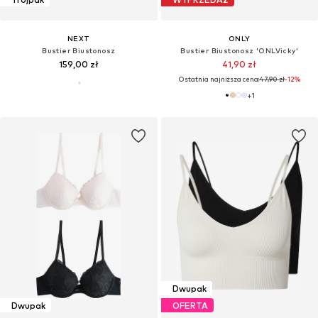
NEXT
ONLY
Bustier Biustonosz
Bustier Biustonosz 'ONLVicky'
159,00 zł
41,90 zł
Ostatnia najniższa cena:
47,90 zł
-12%
+
1
Dwupak
Dwupak
OFERTA