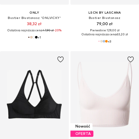
ONLY
LSCN BY LASCANA
Bustier Biustonosz 'ONLVICKY'
Bustier Biustonosz
38,32 zł
79,00 zł
Ostatnia najniższa cena:
47,90 zł
-20%
Pierwotnie: 129,00 zł
Ostatnia najniższa cena:
63,20 zł
+
1
+
3
Nowość
OFERTA