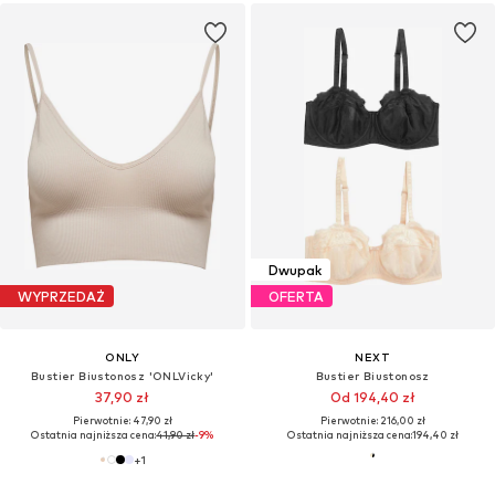
Dwupak
WYPRZEDAŻ
OFERTA
ONLY
NEXT
Bustier Biustonosz 'ONLVicky'
Bustier Biustonosz
37,90 zł
Od 194,40 zł
Pierwotnie: 47,90 zł
Pierwotnie: 216,00 zł
Ostatnia najniższa cena:
41,90 zł
-9%
Ostatnia najniższa cena:
194,40 zł
+
1