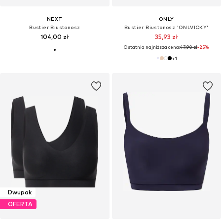
NEXT
ONLY
Bustier Biustonosz
Bustier Biustonosz 'ONLVICKY'
104,00 zł
35,93 zł
Ostatnia najniższa cena:
47,90 zł
-25%
+
1
Dwupak
OFERTA