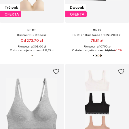
Trójpak
Dwupak
OFERTA
OFERTA
NEXT
ONLY
Bustier Biustonosz
Bustier Biustonosz 'ONLVICKY'
Od 272,70 zł
75,51 zł
Pierwotnie: 303,00 zł
Pierwotnie: 107,90 zł
Ostatnia najniższa cena:
257,55 zł
Ostatnia najniższa cena:
83,90 zł
-10%