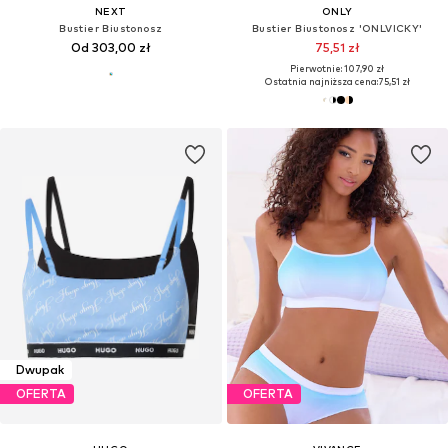
NEXT
ONLY
Bustier Biustonosz
Bustier Biustonosz 'ONLVICKY'
Od 303,00 zł
75,51 zł
Pierwotnie: 107,90 zł
Ostatnia najniższa cena:
75,51 zł
Dwupak
OFERTA
OFERTA