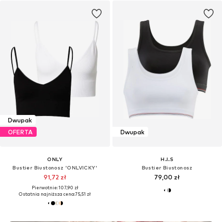
Dwupak
OFERTA
Dwupak
ONLY
H.I.S
Bustier Biustonosz 'ONLVICKY'
Bustier Biustonosz
91,72 zł
79,00 zł
Pierwotnie: 107,90 zł
Ostatnia najniższa cena:
75,51 zł