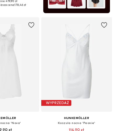
nie: 419,90 zł
ozmiary: 36, 38
iższa cena:
178,46 zł
do koszyka
WYPRZEDAŻ
KEMÖLLER
HUNKEMÖLLER
 nocna 'Nova'
Koszula nocna 'Peonie'
9,90 zł
114,90 zł