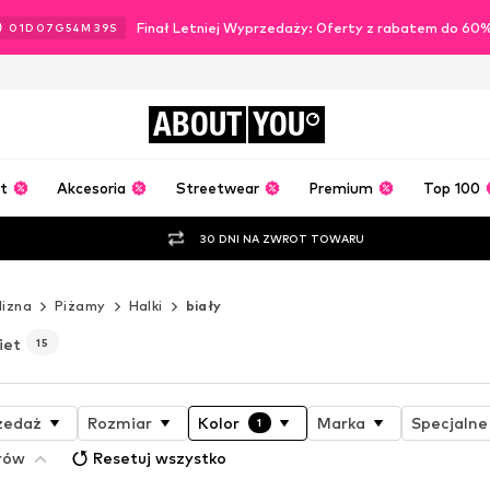
Finał Letniej Wyprzedaży: Oferty z rabatem do 60
01
D
07
G
54
M
37
S
ABOUT
YOU
t
Akcesoria
Streetwear
Premium
Top 100
30 DNI NA ZWROT TOWARU
lizna
Piżamy
Halki
biały
iet
15
zedaż
Rozmiar
Kolor
Marka
Specjalne
1
trów
Resetuj wszystko