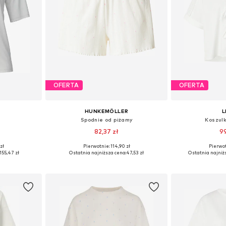
OFERTA
OFERTA
HUNKEMÖLLER
L
Spodnie od piżamy
Koszul
82,37 zł
99
zł
Pierwotnie: 114,90 zł
Pierwot
, M, L, XL
Dostępne rozmiary: XS, S, M, L, XL
Dostępne rozmi
155,47 zł
Ostatnia najniższa cena:
47,53 zł
Ostatnia najniż
zyka
Dodaj do koszyka
Dodaj 