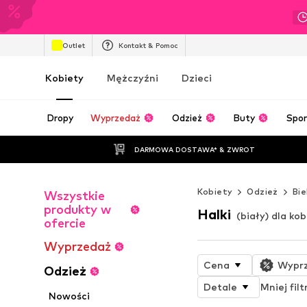
Outlet
Kontakt & Pomoc
Kobiety
Mężczyźni
Dzieci
Dropy
Wyprzedaż
Odzież
Buty
Spor
DARMOWA DOSTAWA* & ZWROT
Kobiety
Odzież
Bie
Wszystkie
produkty w
Halki
(biały) dla kob
ofercie
Wyprzedaż
Cena
Wypr
Odzież
Detale
Mniej fil
Nowości