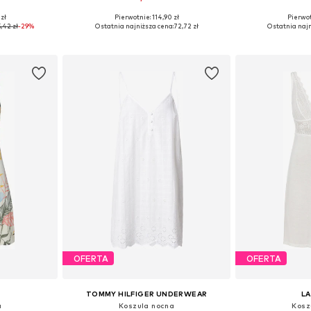
 zł
Pierwotnie: 114,90 zł
Pierwot
34, 40
Dostępne rozmiary: 40
Dostępne roz
5,42 zł
-29%
Ostatnia najniższa cena:
72,72 zł
Ostatnia najn
zyka
Dodaj do koszyka
Dodaj 
OFERTA
OFERTA
TOMMY HILFIGER UNDERWEAR
L
a
Koszula nocna
Kosz