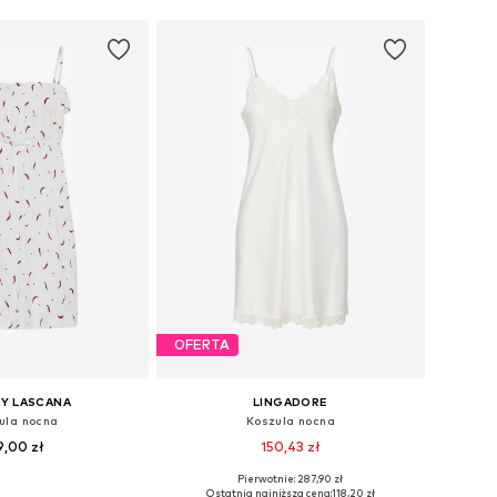
OFERTA
BY LASCANA
LINGADORE
ula nocna
Koszula nocna
9,00 zł
150,43 zł
Pierwotnie: 287,90 zł
óżnych rozmiarach
Dostępne rozmiary: 34, 36, 38, 44
Ostatnia najniższa cena:
118,20 zł