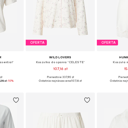
OFERTA
OFERTA
R
WILD LOVERS
HUN
ssential'
Koszulka do spania 'CELESTE'
Koszula n
107,16 zł
15
zł
Pierwotnie: 337,90 zł
Pierwot
 S, M, L
Dostępne rozmiary: XS, S, M, L
Dostępne roz
,96 zł
-10%
Ostatnia najniższa cena:
107,16 zł
Ostatnia najn
zyka
Dodaj do koszyka
Dodaj 