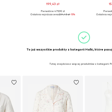
199,43 zł
15
Pierwotnie: 479,90 zł
Pierwot
 32-34
Dostępne rozmiary: 38
Dostępne 
Ostatnia najniższa cena:
234,43 zł
-15%
Ostatnia najn
zyka
Dodaj do koszyka
Dodaj 
To już wszystkie produkty z kategorii Halki, które pasu
Tutaj znajdziesz więcej produktów z kategorii P