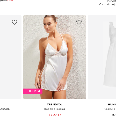
,00 zł
-10%
Pierwot
36-38, 40-42
Dostępne rozmiary: 34, 36, 38, 40, 42
Dostępne r
Ostatnia najn
zyka
Dodaj do koszyka
Dodaj 
OFERTA
TRENDYOL
HUN
CARADE'
Koszula nocna
Koszula
77,27 zł
10