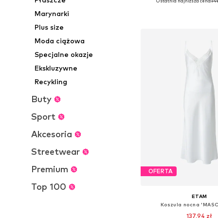
Ostatnia najniższa cena:
149
Dostępne rozmiary: 32-34, 
Marynarki
Dodaj do kos
Plus size
Moda ciążowa
Specjalne okazje
Ekskluzywne
Recykling
Buty
Sport
Akcesoria
Streetwear
Premium
OFERTA
Top 100
ETAM
Koszula nocna 'MAS
137,94 zł