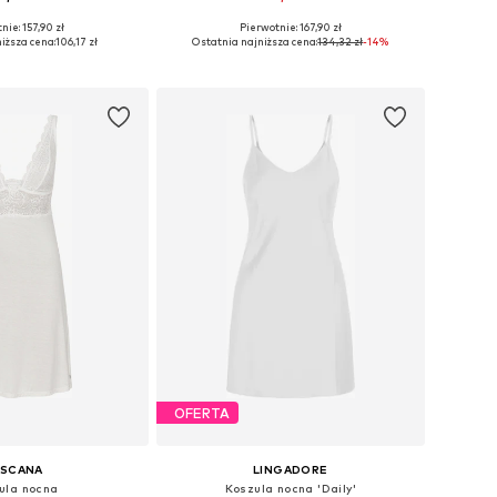
nie: 157,90 zł
Pierwotnie: 167,90 zł
miary: 34, 36, 42
Dostępne rozmiary: 34, 40, 42
iższa cena:
106,17 zł
Ostatnia najniższa cena:
134,32 zł
-14%
do koszyka
Dodaj do koszyka
OFERTA
ASCANA
LINGADORE
ula nocna
Koszula nocna 'Daily'