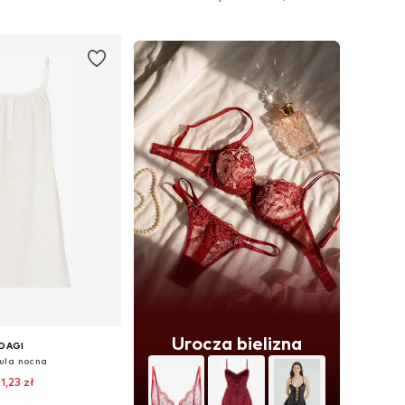
do koszyka
Dodaj do koszyka
Urocza bielizna
DAGI
ula nocna
1,23 zł