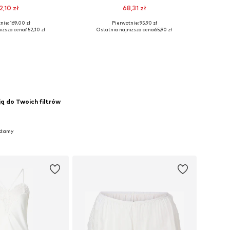
2,10 zł
68,31 zł
+
2
nie: 169,00 zł
Pierwotnie: 95,90 zł
rozmiary: 32-34
Dostępne rozmiary: 42
iższa cena:
152,10 zł
Ostatnia najniższa cena:
65,90 zł
do koszyka
Dodaj do koszyka
ją do Twoich filtrów
iżamy