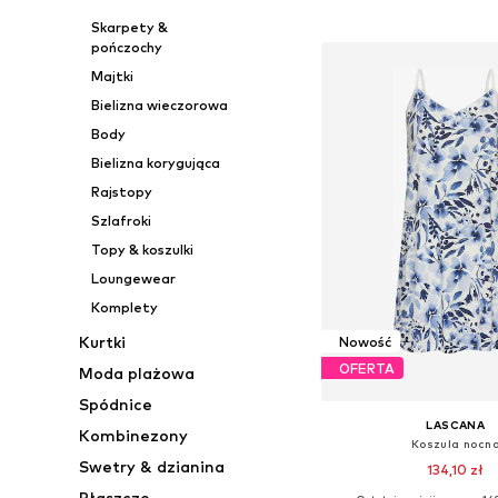
Dodaj do kos
Skarpety &
pończochy
Majtki
Bielizna wieczorowa
Body
Bielizna korygująca
Rajstopy
Szlafroki
Topy & koszulki
Loungewear
Komplety
Kurtki
Nowość
OFERTA
Moda plażowa
Spódnice
LASCANA
Kombinezony
Koszula nocn
Swetry & dzianina
134,10 zł
Płaszcze