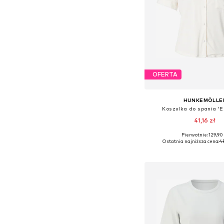
OFERTA
HUNKEMÖLLE
Koszulka do spania 'E
41,16 zł
Pierwotnie: 129,90 
Dostępne rozmiary: XS,
Ostatnia najniższa cena:
45
Dodaj do kos