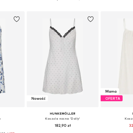
zyka
Dodaj do koszyka
Dodaj 
Mama
Nowość
OFERTA
HUNKEMÖLLER
a
Koszula nocna 'Dolly'
Kosz
182,90 zł
32