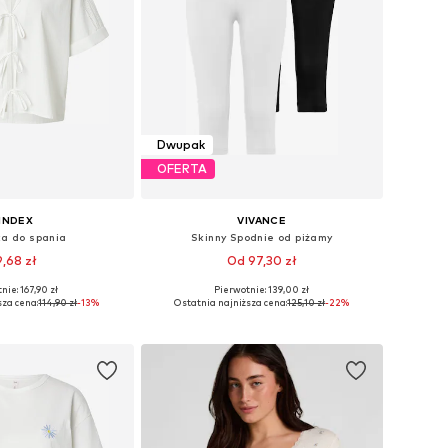
Dwupak
OFERTA
INDEX
VIVANCE
ka do spania
Skinny Spodnie od piżamy
,68 zł
Od 97,30 zł
+
4
nie: 167,90 zł
Pierwotnie: 139,00 zł
ary: XS, S, M, L, XL
Dostępne rozmiary: XXL-XXXL, 4XL-5XL, 6XL-7XL, 8XL-9XL
sza cena:
114,90 zł
-13%
Ostatnia najniższa cena:
125,10 zł
-22%
do koszyka
Dodaj do koszyka