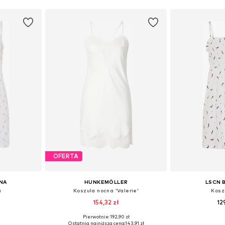
OFERTA
NA
HUNKEMÖLLER
LSCN 
a
Koszula nocna 'Valerie'
Kosz
154,32 zł
12
Pierwotnie: 192,90 zł
zmiarach
Dostępne rozmiary: 36, 38, 40
Dostępne w r
Ostatnia najniższa cena:
143,91 zł