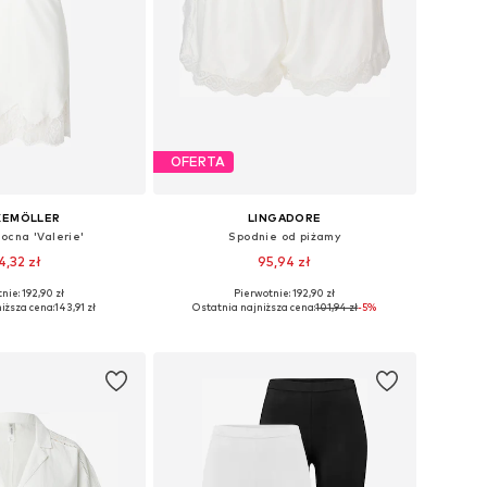
OFERTA
KEMÖLLER
LINGADORE
ocna 'Valerie'
Spodnie od piżamy
4,32 zł
95,94 zł
nie: 192,90 zł
Pierwotnie: 192,90 zł
miary: 36, 38, 40
Dostępne rozmiary: XS, M, L
iższa cena:
143,91 zł
Ostatnia najniższa cena:
101,94 zł
-5%
do koszyka
Dodaj do koszyka