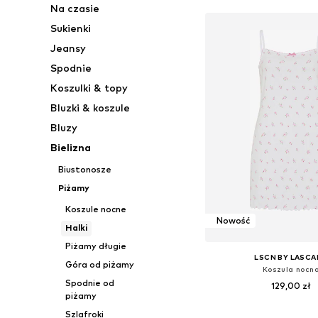
Na czasie
Sukienki
Jeansy
Spodnie
Koszulki & topy
Bluzki & koszule
Bluzy
Bielizna
Biustonosze
Piżamy
Koszule nocne
Nowość
Halki
Piżamy długie
LSCN BY LASCA
Góra od piżamy
Koszula nocn
Spodnie od
129,00 zł
piżamy
Dostępne w różnych ro
Szlafroki