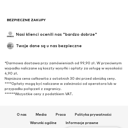
Moda plażowa
Bluzy
Marynarki
Kombinezony
BEZPIECZNE ZAKUPY
Plus size
Moda ciążowa
Specjalne okazje
Ekskluzywne
Nasi klienci ocenili nas "bardzo dobrze"
Recykling
Twoje dane są u nas bezpieczne
BUTY
*Darmowa dostawa przy zamówieniach od 99,90 zł. W przeciwnym
Nowości
Na czasie
wypadku naliczane są koszty wysyłki i opłaty za usługę w wysokości
Trampki & sneakersy
Botki
4,90 zł.
Najniższa cena całkowita z ostatnich 30 dni przed obniżką ceny.
Czółenka & buty na obcasie
Kozaki
****Opłaty mogą być naliczane w zależności od operatora lub w
przypadku połączeń z zagranicy.
Sandały
Półbuty
******Wszystkie ceny z podatkiem VAT.
Buty sportowe
Baleriny
Klapki
Kapcie
Ekskluzywne
O nas
Media
Praca
Polityka prywatności
Warunki ogólne
Informacje prawne
SPORT