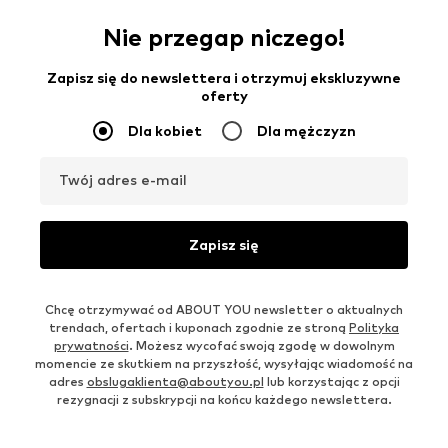
Nie przegap niczego!
Zapisz się do newslettera i otrzymuj ekskluzywne
oferty
Dla kobiet
Dla mężczyzn
Twój adres e-mail
Zapisz się
Chcę otrzymywać od ABOUT YOU newsletter o aktualnych
trendach, ofertach i kuponach zgodnie ze stroną
Polityka
prywatności
. Możesz wycofać swoją zgodę w dowolnym
momencie ze skutkiem na przyszłość, wysyłając wiadomość na
adres
obslugaklienta@aboutyou.pl
lub korzystając z opcji
rezygnacji z subskrypcji na końcu każdego newslettera.