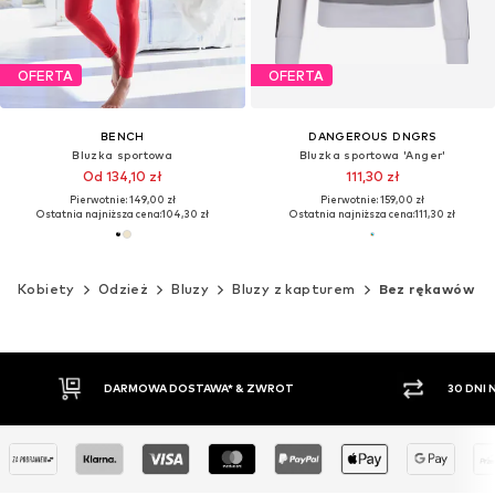
OFERTA
OFERTA
BENCH
DANGEROUS DNGRS
Bluzka sportowa
Bluzka sportowa 'Anger'
Od 134,10 zł
111,30 zł
Pierwotnie: 149,00 zł
Pierwotnie: 159,00 zł
Ostatnia najniższa cena:
104,30 zł
Ostatnia najniższa cena:
111,30 zł
Kobiety
Odzież
Bluzy
Bluzy z kapturem
Bez rękawów
T
30 DNI NA ZWROT TOWARU