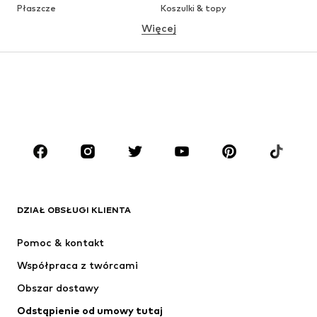
Płaszcze
Koszulki & topy
Więcej
Spodnie
Bielizna
Spódnice
Bluzki & koszule
Bluzy
Marynarki
Moda plażowa
Kombinezony
Plus size
Moda ciążowa
Buty
Sport
Akcesoria
Premium
ODZIEŻ
DZIAŁ OBSŁUGI KLIENTA
Nowości
Na czasie
Sukienki
Jeansy
Pomoc & kontakt
Koszulki & topy
Spodnie
Współpraca z twórcami
Kurtki
Swetry & dzianina
Obszar dostawy
Bielizna
Bluzki & koszule
Odstąpienie od umowy tutaj
Płaszcze
Spódnice