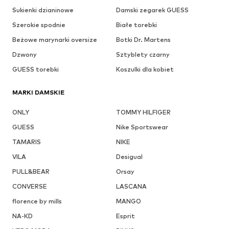
Sukienki dzianinowe
Damski zegarek GUESS
Szerokie spodnie
Białe torebki
Beżowe marynarki oversize
Botki Dr. Martens
Dzwony
Sztyblety czarny
GUESS torebki
Koszulki dla kobiet
MARKI DAMSKIE
ONLY
TOMMY HILFIGER
GUESS
Nike Sportswear
TAMARIS
NIKE
VILA
Desigual
PULL&BEAR
Orsay
CONVERSE
LASCANA
florence by mills
MANGO
NA-KD
Esprit