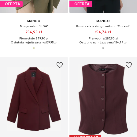
OFERTA
OFERTA
MANGO
MANGO
Marynarka 'LISA'
Kamizelka do garnituru 'Corest'
254,93 zł
154,74 zł
Pierwotnie: 379,90 zł
Pierwotnie: 287,90 zł
Ostatnia najniższa cena:
169,95 zł
Ostatnia najniższa cena:
154,74 zł