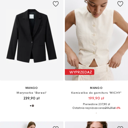
WYPRZEDAŻ
MANGO
MANGO
Marynarka 'Boreal'
Kamizelka do garnituru 'MICHY'
239,90 zł
199,90 zł
Pierwotnie: 237,90 zł
Ostatnia najniższa cena:
214,11 zł
-6%