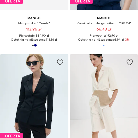
OFERTA
OFERTA
MANGO
MANGO
Marynarka 'Combi'
Kamizelka do garnituru 'CRETA'
113,96 zł
66,43 zł
Pierwotnie: 384,90 zł
Pierwotnie: 192,90 zł
Ostatnia najniższa cena:
113,96 zł
Ostatnia najniższa cena:
68,94 zł
-3%
OFERTA