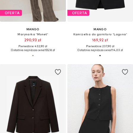
OFERTA
OFERTA
MANGO
MANGO
Marynarka 'Monet'
Kamizelka do garnituru 'Laguna'
290,93 zł
169,92 zł
Pierwotnie: 432,90 zł
Pierwotnie: 237,90 zł
Ostatnia najniższa cena:
155,16 zł
Ostatnia najniższa cena:
114,03 zł