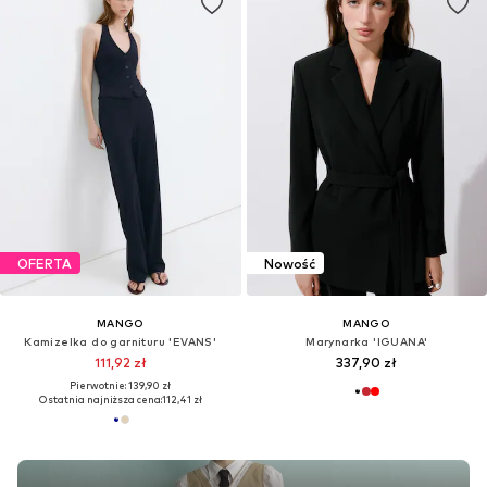
OFERTA
Nowość
MANGO
MANGO
Kamizelka do garnituru 'EVANS'
Marynarka 'IGUANA'
111,92 zł
337,90 zł
Pierwotnie: 139,90 zł
Ostatnia najniższa cena:
112,41 zł