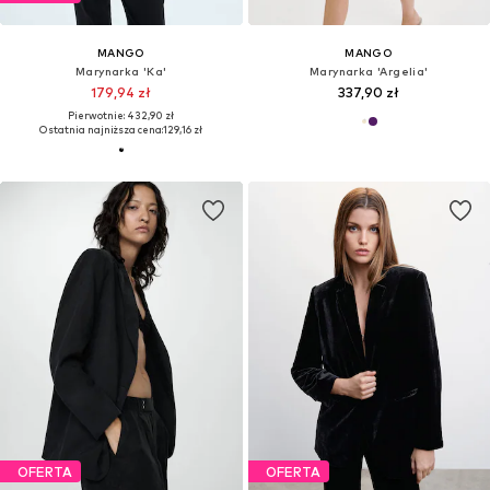
MANGO
MANGO
Marynarka 'Ka'
Marynarka 'Argelia'
179,94 zł
337,90 zł
Pierwotnie: 432,90 zł
Ostatnia najniższa cena:
129,16 zł
OFERTA
OFERTA