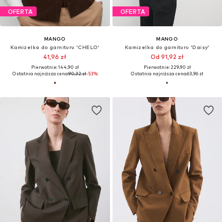
OFERTA
OFERTA
MANGO
MANGO
Kamizelka do garnituru 'CHELO'
Kamizelka do garnituru 'Daisy'
41,96 zł
Od 91,92 zł
Pierwotnie: 144,90 zł
Pierwotnie: 229,90 zł
Ostatnia najniższa cena:
90,32 zł
-53%
Ostatnia najniższa cena:
63,96 zł