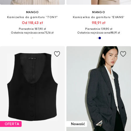
MANGO
MANGO
Kamizelka do garnituru 'TONY'
Kamizelka do garnituru 'EVANS'
Od 118,43 zł
98,91 zł
Pierwotnie: 187,90 zł
Pierwotnie: 139,90 zł
Ostatnia najniższa cena:
75,16 zł
Ostatnia najniższa cena:
98,91 zł
OFERTA
Nowość