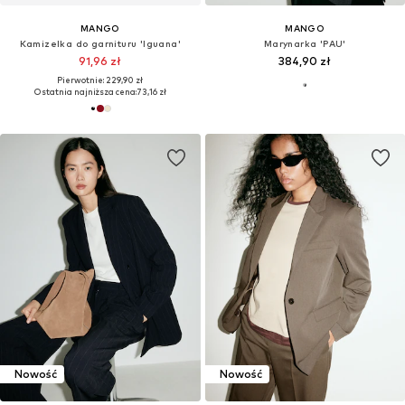
MANGO
MANGO
Kamizelka do garnituru 'Iguana'
Marynarka 'PAU'
91,96 zł
384,90 zł
Pierwotnie: 229,90 zł
Ostatnia najniższa cena:
73,16 zł
Nowość
Nowość