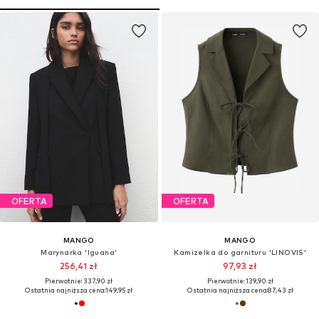
OFERTA
OFERTA
MANGO
MANGO
Marynarka 'Iguana'
Kamizelka do garnituru 'LINOVIS'
256,41 zł
97,93 zł
Pierwotnie: 337,90 zł
Pierwotnie: 139,90 zł
Ostatnia najniższa cena:
149,95 zł
Ostatnia najniższa cena:
87,43 zł