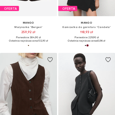
OFERTA
OFERTA
MANGO
MANGO
Marynarka 'Bergen'
Kamizelka do garnituru 'Candela'
259,92 zł
118,93 zł
Pierwotnie: 384,90 zł
Pierwotnie: 229,90 zł
Ostatnia najniższa cena:
132,93 zł
Ostatnia najniższa cena:
63,96 zł