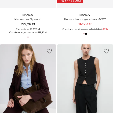
WYPRZEDAŻ
MANGO
MANGO
Marynarka 'Iguana'
Kamizelka do garnituru 'AVAY'
199,90 zł
112,90 zł
Pierwotnie: 337,90 zł
Ostatnia najniższa cena:
144,90 zł
-22%
Ostatnia najniższa cena:
119,96 zł