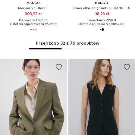
MANGO
MANGO
Marynarka 'Boreli'
Kamizelka do garnituru 'CANDELA'
303,92 zł
118,93 zł
Pierwotnie: 379,90 zł
Pierwotnie: 229,90 zł
Ostatnia najniższa cena:
227,94 zł
Ostatnia najniższa cena:
101,94 zł
Przejrzano 32 z 76 produktów