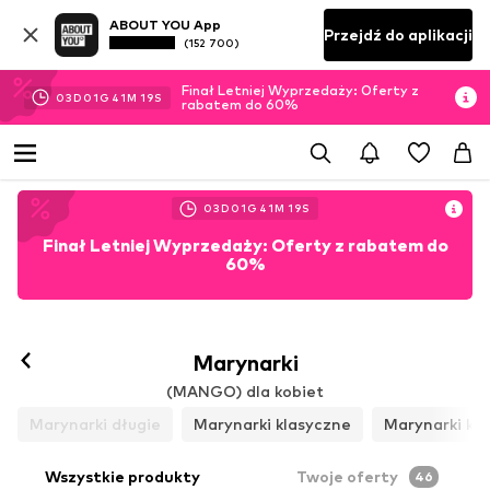
ABOUT YOU App
Przejdź do aplikacji
(152 700)
Finał Letniej Wyprzedaży: Oferty z
03
D
01
G
41
M
16
S
rabatem do 60%
03
D
01
G
41
M
16
S
Finał Letniej Wyprzedaży: Oferty z rabatem do
60%
Marynarki
(MANGO) dla kobiet
Marynarki długie
Marynarki klasyczne
Marynarki kró
Wszystkie produkty
Twoje oferty
46