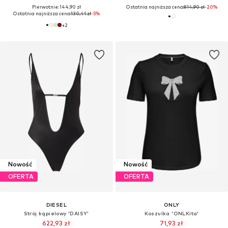
Pierwotnie: 144,90 zł
Ostatnia najniższa cena:
814,90 zł
-20%
Ostatnia najniższa cena:
130,41 zł
-5%
+
2
Nowość
Nowość
OFERTA
OFERTA
DIESEL
ONLY
Strój kąpielowy 'DAISY'
Koszulka 'ONLKita'
622,93 zł
71,93 zł