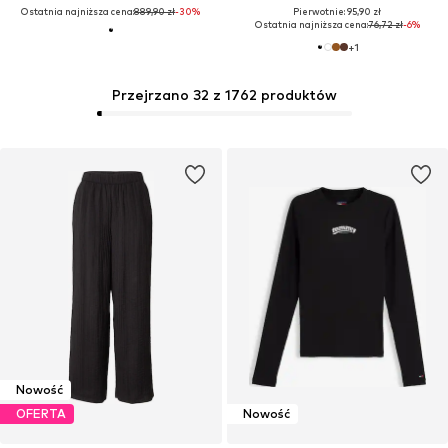
Ostatnia najniższa cena:
889,90 zł
-30%
Pierwotnie: 95,90 zł
Ostatnia najniższa cena:
76,72 zł
-6%
+
1
Przejrzano 32 z 1762 produktów
Nowość
OFERTA
Nowość