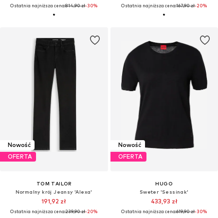
Ostatnia najniższa cena:
814,90 zł
-30%
Ostatnia najniższa cena:
167,90 zł
-20%
Nowość
Nowość
OFERTA
OFERTA
TOM TAILOR
HUGO
Normalny krój Jeansy 'Alexa'
Sweter 'Sessinak'
191,92 zł
433,93 zł
Ostatnia najniższa cena:
239,90 zł
-20%
Ostatnia najniższa cena:
619,90 zł
-30%