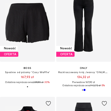
Nowość
Nowość
OFERTA
OFERTA
BOSS
ONLY
Spodnie od piżamy 'Cosy Waffle'
Rozkloszowany krój Jeansy 'ONLMADE'
167,93 zł
134,32 zł
Ostatnia najniższa cena:
239,90 zł
-30%
Pierwotnie: 167,90 zł
Ostatnia najniższa cena:
142,72 zł
-5%