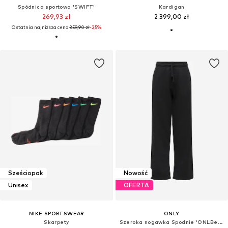
Spódnica sportowa 'SWIFT'
Kardigan
269,93 zł
2 399,00 zł
Ostatnia najniższa cena:
359,90 zł
-25%
Sześciopak
Nowość
Unisex
OFERTA
NIKE SPORTSWEAR
ONLY
Skarpety
Szeroka nogawka Spodnie 'ONLBest'