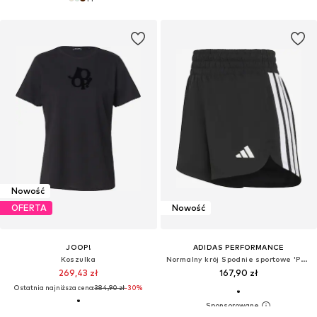
Nowość
OFERTA
Nowość
JOOP!
ADIDAS PERFORMANCE
Koszulka
Normalny krój Spodnie sportowe 'PACER'
269,43 zł
167,90 zł
Ostatnia najniższa cena:
384,90 zł
-30%