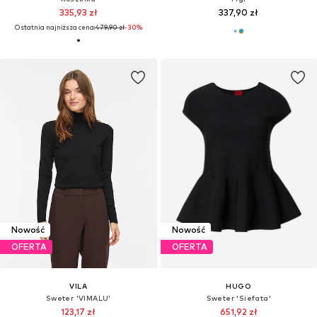
335,93 zł
337,90 zł
Ostatnia najniższa cena:
479,90 zł
-30%
Nowość
Nowość
OFERTA
OFERTA
VILA
HUGO
Sweter 'VIMALU'
Sweter 'Siefata'
123,17 zł
651,92 zł