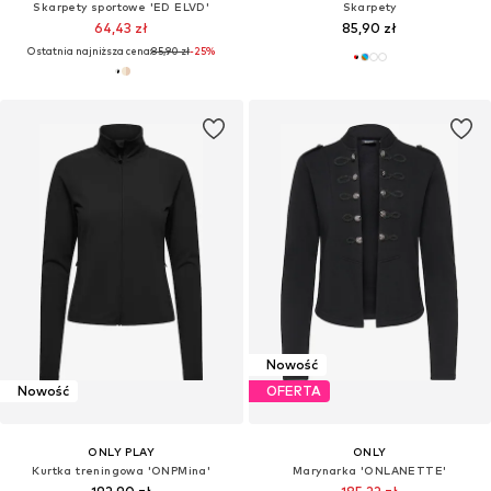
Skarpety sportowe 'ED ELVD'
Skarpety
64,43 zł
85,90 zł
Ostatnia najniższa cena:
85,90 zł
-25%
Nowość
Nowość
OFERTA
ONLY PLAY
ONLY
Kurtka treningowa 'ONPMina'
Marynarka 'ONLANETTE'