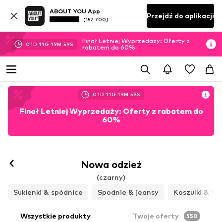
ABOUT YOU App
Przejdź do aplikacji
(152 700)
Finał Letniej Wyprzedaży: Oferty z
01
D
11
G
19
M
57
S
rabatem do 60%
01
D
11
G
19
M
57
S
Finał Letniej Wyprzedaży: Oferty z rabatem do
60%
Nowa odzież
(czarny)
Sukienki & spódnice
Spodnie & jeansy
Koszulki & to
Wszystkie produkty
Twoje oferty
550