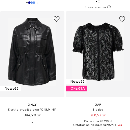
+
1
Nowość
Nowość
OFERTA
ONLY
GAP
Kurtka przejściowa 'ONLMINI'
Bluzka
384,90 zł
201,53 zł
Pierwotnie: 287,90 zł
Ostatnia najniższa cena:
215,93 zł
-6%