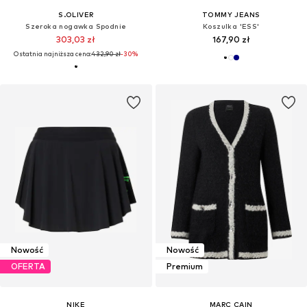
S.OLIVER
TOMMY JEANS
Szeroka nogawka Spodnie
Koszulka 'ESS'
303,03 zł
167,90 zł
Ostatnia najniższa cena:
432,90 zł
-30%
Nowość
Nowość
OFERTA
Premium
NIKE
MARC CAIN