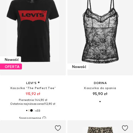
Nowość
OFERTA
Nowość
LEVI'S ®
DORINA
Koszulka 'The Perfect Tee'
Koszulka do spania
115,92 zł
95,90 zł
Pierwotnie: 144,90 zł
Ostatnia najniższa cena:
112,90 zł
+
33