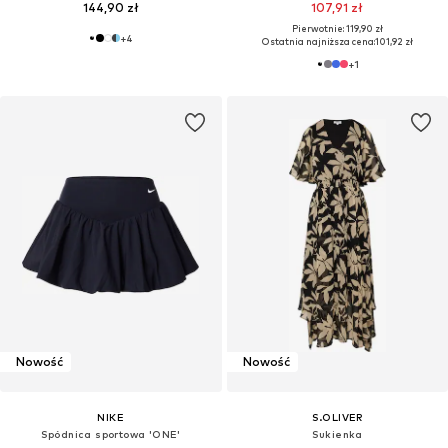
144,90 zł
107,91 zł
Pierwotnie: 119,90 zł
+
4
Ostatnia najniższa cena:
101,92 zł
+
1
Nowość
Nowość
NIKE
S.OLIVER
Spódnica sportowa 'ONE'
Sukienka