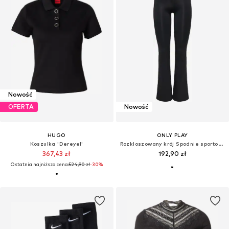
Nowość
OFERTA
Nowość
HUGO
ONLY PLAY
Koszulka 'Dereyel'
Rozkloszowany krój Spodnie sportowe 'ONPRYA-WIN'
367,43 zł
192,90 zł
Ostatnia najniższa cena:
524,90 zł
-30%