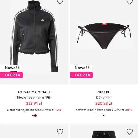
Nowość
Nowość
OFERTA
OFERTA
ADIDAS ORIGINALS
DIESEL
Bluza rozpinana 'FB'
Dół bikini
323,91 zł
320,53 zł
Ostatnia najniższa cena:
359,90 zł
-10%
Ostatnia najniższa cena:
457,90 zł
-30%