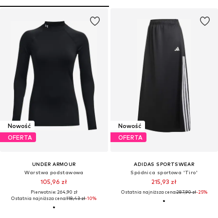
Nowość
Nowość
OFERTA
OFERTA
UNDER ARMOUR
ADIDAS SPORTSWEAR
Warstwa podstawowa
Spódnica sportowa 'Tiro'
105,96 zł
215,93 zł
Pierwotnie: 264,90 zł
Ostatnia najniższa cena:
287,90 zł
-25%
Ostatnia najniższa cena:
118,43 zł
-10%