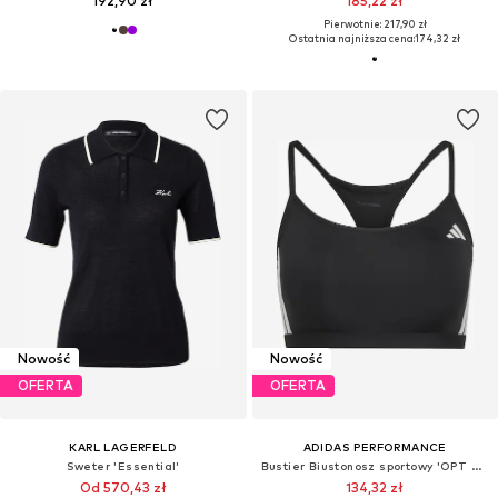
192,90 zł
185,22 zł
Pierwotnie: 217,90 zł
Ostatnia najniższa cena:
174,32 zł
Nowość
Nowość
OFERTA
OFERTA
KARL LAGERFELD
ADIDAS PERFORMANCE
Sweter 'Essential'
Bustier Biustonosz sportowy 'OPT ESS'
Od 570,43 zł
134,32 zł