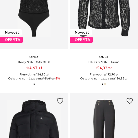
Nowość
Nowość
OFERTA
OFERTA
ONLY
ONLY
Body 'ONLCAROLA'
Bluzka 'ONLBirun'
114,67 zł
154,32 zł
Pierwotnie: 134,90 zł
Pierwotnie: 192,90 zł
Ostatnia najniższa cena:
121,41 zł
-5%
Ostatnia najniższa cena:
154,32 zł