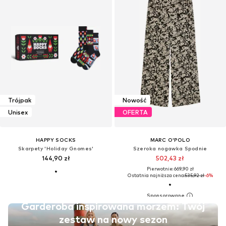
Trójpak
Nowość
Unisex
OFERTA
HAPPY SOCKS
MARC O'POLO
Skarpety 'Holiday Gnomes'
Szeroka nogawka Spodnie
144,90 zł
502,43 zł
Pierwotnie: 669,90 zł
Ostatnia najniższa cena:
535,92 zł
-6%
Garderoba inspirowana morzem: Twój
zestaw na nowy sezon