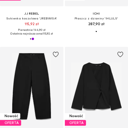
JJ REBEL
ICHI
Sukienka koszulowa 'JREBWISA'
Płaszcz z dzianiny 'IHLULS'
115,92 zł
287,90 zł
Pierwotnie: 144,90 zł
Ostatnia najniższa cena:
115,92 zł
Nowość
Nowość
OFERTA
OFERTA