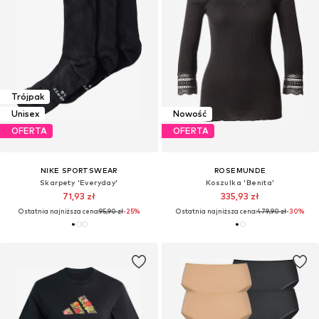
Trójpak
Unisex
Nowość
OFERTA
OFERTA
NIKE SPORTSWEAR
ROSEMUNDE
Skarpety 'Everyday'
Koszulka 'Benita'
71,93 zł
335,93 zł
Ostatnia najniższa cena:
95,90 zł
-25%
Ostatnia najniższa cena:
479,90 zł
-30%