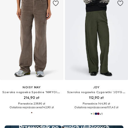
NOISY MAY
JDY
Szeroka nogawka Spodnie 'NMYOlanda'
Szeroka nogawka Cygaretki 'JDYGeggo'
214,90 zł
112,90 zł
Pierwotnie: 239,90 zł
Pierwotnie: 144,90 zł
Ostatnia najniższa cena:
142,90 zł
Ostatnia najniższa cena:
101,43 zł
+
1
Przewodnik po Twoich ulubionych