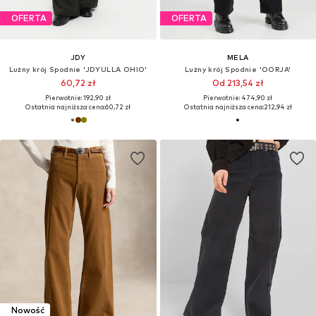
OFERTA
OFERTA
JDY
MELA
Lużny krój Spodnie 'JDYULLA OHIO'
Lużny krój Spodnie 'OORJA'
60,72 zł
Od 213,54 zł
Pierwotnie: 192,90 zł
Pierwotnie: 474,90 zł
Ostatnia najniższa cena:
60,72 zł
Ostatnia najniższa cena:
212,94 zł
Nowość