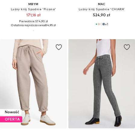
MBYM
MAC
Lużny krój Spodnie 'Picana'
Lużny krój Spodnie 'CHIARA'
171,16 zł
524,90 zł
Pierwotnie: 574,90 zł
+
1
Ostatnia najniższa cena:
84,95 zł
Nowość
OFERTA