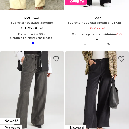
OFERTA
BUFFALO
ROXY
Szeroka nogawka Spodnie
Szeroka nogawka Spodnie 'LEKEITIO'
Od 219,00 zł
287,22 zł
Pierwotnie: 259,00 zł
Ostatnia najniższa cena:
337,90 zł
-15%
Ostatnia najniższa cena:
186,15 zł
Nowość
Premium
Nowość