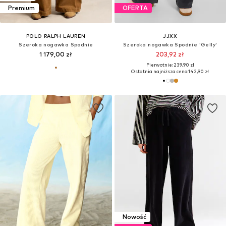
Premium
OFERTA
POLO RALPH LAUREN
JJXX
Szeroka nogawka Spodnie
Szeroka nogawka Spodnie 'Gelly'
1 179,00 zł
203,92 zł
Pierwotnie: 239,90 zł
Ostatnia najniższa cena:
142,90 zł
Nowość