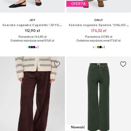
OFERTA
JDY
ONLY
Szeroka nogawka Cygaretki 'JDYGeggo'
Szeroka nogawka Spodnie 'ONLHOPE'
112,90 zł
174,32 zł
Pierwotnie: 144,90 zł
Pierwotnie: 217,90 zł
Ostatnia najniższa cena:
101,61 zł
Ostatnia najniższa cena:
173,61 zł
+
1
+
1
Nowość