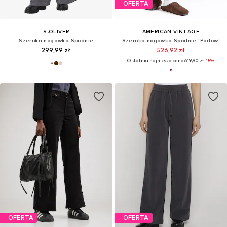
OFERTA
S.OLIVER
AMERICAN VINTAGE
Szeroka nogawka Spodnie
Szeroka nogawka Spodnie 'Padow'
299,99 zł
526,92 zł
Ostatnia najniższa cena:
619,90 zł
-15%
OFERTA
OFERTA