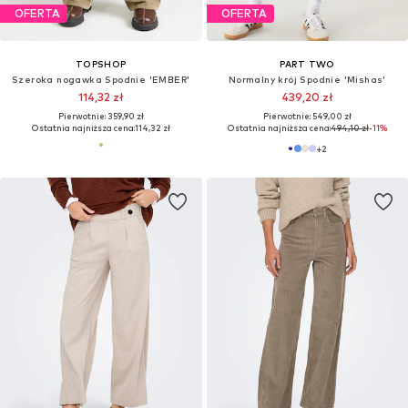
OFERTA
OFERTA
TOPSHOP
PART TWO
Szeroka nogawka Spodnie 'EMBER'
Normalny krój Spodnie 'Mishas'
114,32 zł
439,20 zł
Pierwotnie: 359,90 zł
Pierwotnie: 549,00 zł
Ostatnia najniższa cena:
114,32 zł
Ostatnia najniższa cena:
494,10 zł
-11%
+
2