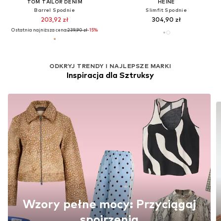
TOM TAILOR DENIM
HEINE
Barrel Spodnie
Slimfit Spodnie
203,92 zł
304,90 zł
Ostatnia najniższa cena:
239,90 zł
-15%
ODKRYJ TRENDY I NAJLEPSZE MARKI
Inspiracja dla Sztruksy
Wzory pełne mocy: Przyciągaj
spojrzenia