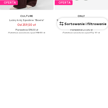
OFERTA
OFERTA
CULTURE
ONLY
Lużny krój Spodnie 'Baela'
Szeroka nogawka Spodnie 'ONLHOPE'
Sortowanie i filtrowanie
Od 259,50 zł
174,32 zł
Pierwotnie: 519,00 zł
Pierwotnie: 217,90 zł
Ostatnia najniższa cena:
259,50 zł
Ostatnia najniższa cena:
174,32 zł
+
1