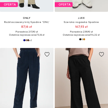
OFERTA
OFERTA
ONLY
JJXX
Rozkloszowany krój Spodnie 'ONL'
Szeroka nogawka Spodnie
87,16 zł
167,93 zł
Pierwotnie: 217,90 zł
Pierwotnie: 239,90 zł
Ostatnia najniższa cena:
73,16 zł
Ostatnia najniższa cena:
114,32 zł
+
1