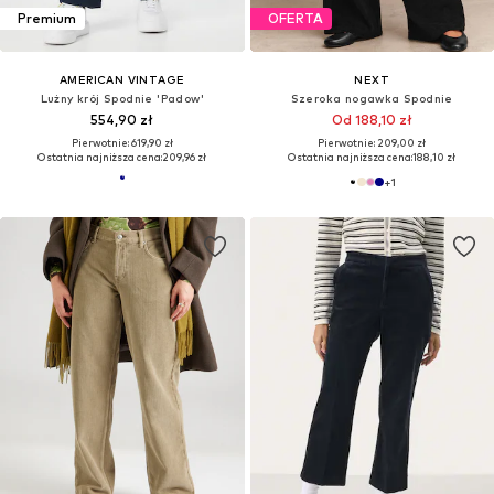
Premium
OFERTA
AMERICAN VINTAGE
NEXT
Lużny krój Spodnie 'Padow'
Szeroka nogawka Spodnie
554,90 zł
Od 188,10 zł
Pierwotnie: 619,90 zł
Pierwotnie: 209,00 zł
Ostatnia najniższa cena:
209,96 zł
Ostatnia najniższa cena:
188,10 zł
+
1