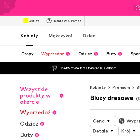
Outlet
Kontakt & Pomoc
Kobiety
Mężczyźni
Dzieci
Dropy
Wyprzedaż
Odzież
Buty
Spor
DARMOWA DOSTAWA* & ZWROT
Kobiety
Premium
B
Wszystkie
produkty w
Bluzy dresowe
(
ofercie
Wyprzedaż
Cena
Wypr
Odzież
Detale
Krój
Buty