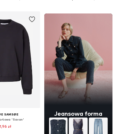
do koszyka
Dodaj do koszyka
Jeansowa forma
ØE SAMSØE
ortowa 'Savan'
1,96 zł