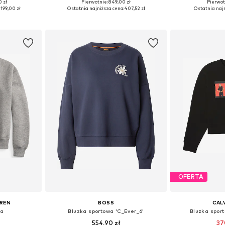
0 zł
Pierwotnie: 849,00 zł
Pierwot
zmiarach
Dostępne rozmiary: XS, S, M, L, XL
Dostępne rozmi
 199,00 zł
Ostatnia najniższa cena:
407,52 zł
Ostatnia najn
zyka
Dodaj do koszyka
Dodaj 
OFERTA
UREN
BOSS
CALV
wa
Bluzka sportowa 'C_Ever_6'
Bluzka spor
554,90 zł
37