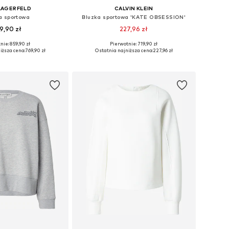
LAGERFELD
CALVIN KLEIN
a sportowa
Bluzka sportowa 'KATE OBSESSION'
9,90 zł
227,96 zł
nie: 859,90 zł
Pierwotnie: 719,90 zł
ary: XS, S, M, L, XL
Dostępne rozmiary: XS, S, M, L
iższa cena:
769,90 zł
Ostatnia najniższa cena:
227,96 zł
do koszyka
Dodaj do koszyka