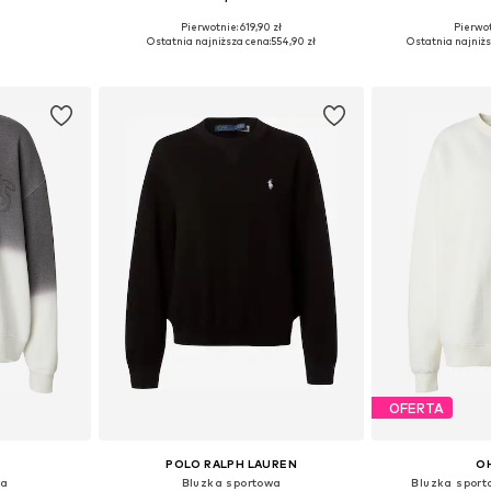
Pierwotnie: 619,90 zł
Pierwot
zmiarach
Dostępne rozmiary: XS, S, M, L, XL
Dostępne rozmi
Ostatnia najniższa cena:
554,90 zł
Ostatnia najniżs
zyka
Dodaj do koszyka
Dodaj 
OFERTA
POLO RALPH LAUREN
OH
wa
Bluzka sportowa
Bluzka spor