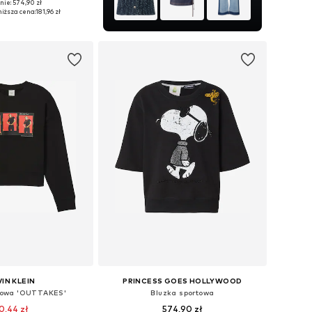
nie: 574,90 zł
ary: XS, S, M, L, XL
iższa cena:
181,96 zł
do koszyka
IN KLEIN
PRINCESS GOES HOLLYWOOD
towa 'OUTTAKES'
Bluzka sportowa
0,44 zł
574,90 zł