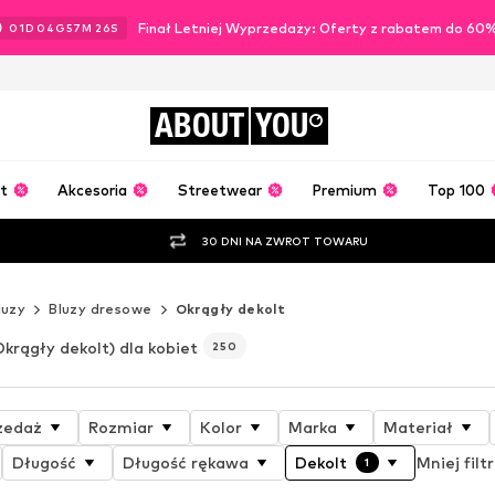
Finał Letniej Wyprzedaży: Oferty z rabatem do 60
01
D
04
G
57
M
24
S
ABOUT
YOU
t
Akcesoria
Streetwear
Premium
Top 100
30 DNI NA ZWROT TOWARU
luzy
Bluzy dresowe
Okrągły dekolt
Okrągły dekolt) dla kobiet
250
zedaż
Rozmiar
Kolor
Marka
Materiał
Długość
Długość rękawa
Dekolt
Mniej filt
1