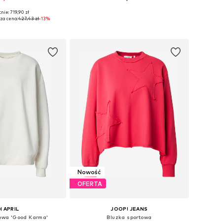
nie: 719,90 zł
ary: XS, S, M, L, XL
Dostępne rozmiary: S, M, L
za cena:
427,43 zł
-13%
do koszyka
Dodaj do koszyka
Nowość
OFERTA
 APRIL
JOOP! JEANS
towa 'Good Karma'
Bluzka sportowa