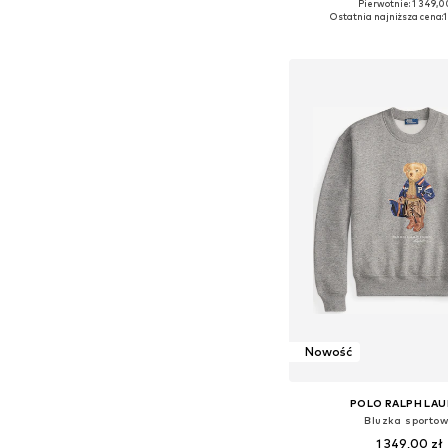
Pierwotnie: 1 349,0
Dostępne w różnych ro
Ostatnia najniższa cena:
1
Dodaj do kos
Nowość
POLO RALPH LA
Bluzka sporto
1 349,00 zł