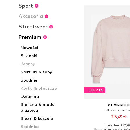
Sport
Akcesoria
Streetwear
Premium
Nowości
Sukienki
Jeansy
Koszulki & topy
Spodnie
Kurtki & płaszcze
OFERTA
Dzianina
Bielizna & moda
CALVIN KLEIN
plażowa
Bluzka sporto
216,45 zł
Bluzki & koszule
Pierwotnie: 432,90
Spódnice
Dostępne rozmiary: XS,
Ostatnia najniższa cena:
25