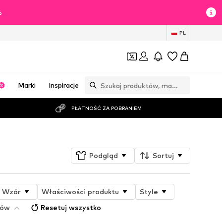
%
PL
Marki
Inspiracje
PŁATNOŚĆ ZA POBRANIEM
Podgląd
Sortuj
Wzór
Właściwości produktu
Style
rów
Resetuj wszystko