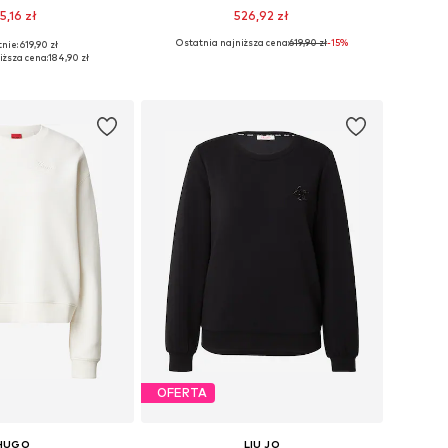
5,16 zł
526,92 zł
Ostatnia najniższa cena:
619,90 zł
-15%
nie: 619,90 zł
ary: XS, S, M, L, XL
Dostępne rozmiary: XS, S, M, L, XL
iższa cena:
184,90 zł
do koszyka
Dodaj do koszyka
OFERTA
HUGO
LIU JO