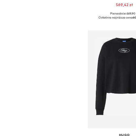
569,42 zł
Pierwotnie: 669,90 
Dostępne rozmiary: XS, S
Ostatnia najniższa cena:
60
Dodaj do kos
HUGO