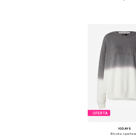
Dostępne w różnych ro
Dodaj do kos
OFERTA
10DAYS
Bluzka sporto