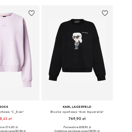
BOSS
KARL LAGERFELD
ortowa 'C_Ever'
Bluzka sportowa 'Ikon Aquarelle'
8,43 zł
769,90 zł
+
4
nie: 574,90 zł
Pierwotnie: 859,90 zł
miary: S, M, L, XL
Dostępne rozmiary: XS, S, M, L, XL
iższa cena:
181,96 zł
Ostatnia najniższa cena:
769,90 zł