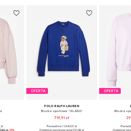
OFERTA
OFERTA
POLO RALPH LAUREN
wa
Bluzka sportowa 'ISLAND'
Bluzka sp
719,91 zł
29
 zł
Pierwotnie: 1 349,00 zł
Pierwot
 S, M, L
Dostępne w różnych rozmiarach
Dostępne roz
7,90 zł
-16%
Ostatnia najniższa cena:
701,18 zł
Ostatnia najn