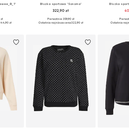
swee_B_1'
Bluzka sportowa 'Sonoma'
Bluzka spor
322,90 zł
40
 zł
Pierwotnie: 359,90 zł
Pierwot
, M, L, XL
Dostępne rozmiary: S, M, L
Dostępne roz
344,90 zł
Ostatnia najniższa cena:
322,90 zł
Ostatnia najn
zyka
Dodaj do koszyka
Dodaj 