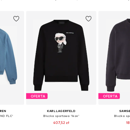
zyka
Dodaj do koszyka
Dodaj 
OFERTA
OFERTA
UREN
KARL LAGERFELD
SAMS
AND FLC'
Bluzka sportowa 'Ikon'
Bluzka sp
407,52 zł
18