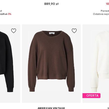
889,90 zł
18
+
5
zł
Pierwot
, M, L, XL
Dostępne rozmiary: XS, S, M, L
Dostępne rozmi
2,91 zł
-5%
Ostatnia najn
zyka
Dodaj do koszyka
Dodaj 
OFERTA
AMERICAN VINTAGE