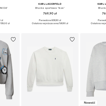
KARL LAGERFELD
KARL 
NAKOA'
Bluzka sportowa 'Ikon'
Bluzk
769,90 zł
76
 zł
Pierwotnie: 859,90 zł
Pierwot
M, L, XL, XXL
Dostępne rozmiary: XS, S, M, L, XL
Dostępne rozmi
 159,00 zł
Ostatnia najniższa cena:
769,90 zł
Ostatnia najn
zyka
Dodaj do koszyka
Dodaj 
Nowość