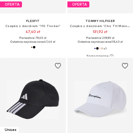
OFERTA
OFERTA
FLEXFIT
TOMMY HILFIGER
Czapka z daszkiem '110 Trucker'
Czapka z daszkiem 'Chic TH Monogram Baseball'
47,40 zł
131,92 zł
Pierwotnie: 79,00 zł
Pierwotnie: 239,90 zł
Ostatnia najniższa cena:
47,40 zł
Ostatnia najniższa cena:
115,43 zł
+
1
Unisex