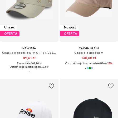
Unisex
Nowość
OFERTA
OFERTA
NEW ERA
CALVIN KLEIN
Czapka z daszkiem '9FORTY NEYYAN'
Czapka z daszkiem
89,01 zł
108,68 zł
Pierwotnie: 109,90 zł
Ostatnia najniższa cena:
144,90 zł
-25%
Ostatnia najniższa cena:
87,92 zł