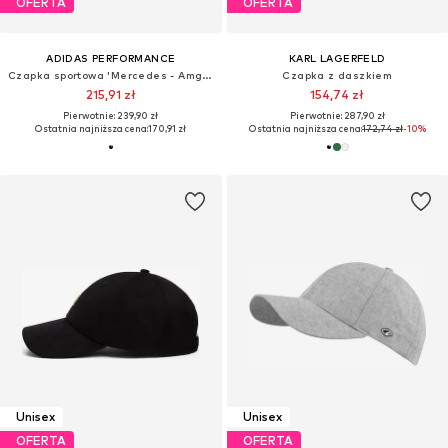
OFERTA
OFERTA
ADIDAS PERFORMANCE
KARL LAGERFELD
Czapka sportowa 'Mercedes - Amg Petronas Formula 1 Team Driver'
Czapka z daszkiem
215,91 zł
154,74 zł
Pierwotnie: 239,90 zł
Pierwotnie: 287,90 zł
Ostatnia najniższa cena:
170,91 zł
Ostatnia najniższa cena:
172,74 zł
-10%
Unisex
Unisex
OFERTA
OFERTA