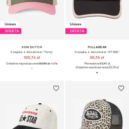
Unisex
Unisex
OFERTA
OFERTA
VON DUTCH
PULL&BEAR
Czapka z daszkiem 'Terry'
Czapka z daszkiem 'STWD'
100,74 zł
30,76 zł
Ostatnia najniższa cena:
167,90 zł
-40%
Pierwotnie: 85,90 zł
Ostatnia najniższa cena:
30,76 zł