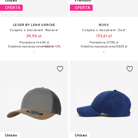
Unisex
Premium
OFERTA
OFERTA
LEGER BY LENA GERCKE
BOSS
Czapka z daszkiem 'Roxane'
Czapka z daszkiem 'Zed'
39,96 zł
173,61 zł
Pierwotnie: 144,90 zł
Pierwotnie: 217,90 zł
Ostatnia najniższa cena:
45,52 zł
-12%
Ostatnia najniższa cena:
135,92 zł
Unisex
Unisex