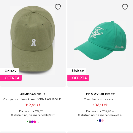
Unisex
Unisex
OFERTA
OFERTA
ARMEDANGELS
TOMMY HILFIGER
Czapka z daszkiem 'YENAAS BOLD'
Czapka z daszkiem
119,61 zł
106,11 zł
Pierwotnie: 192,90 zł
Pierwotnie: 239,90 zł
Ostatnia najniższa cena:
119,61 zł
Ostatnia najniższa cena:
94,90 zł
+
5