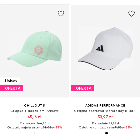
Unisex
OFERTA
OFERTA
CHILLOUTS
ADIDAS PERFORMANCE
Czapka z daszkiem 'Arklow'
Czapka sportowa 'Aeroready B-Ball'
45,16 zł
53,97 zł
Pierwotnie: 144,90 zł
Pierwotnie: 89,95 zł
Ostatnia najniższa cena:
73,02 zł
-38%
Ostatnia najniższa cena:
71,96 zł
-25%