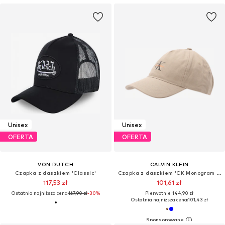
Unisex
Unisex
OFERTA
OFERTA
VON DUTCH
CALVIN KLEIN
Czapka z daszkiem 'Classic'
Czapka z daszkiem 'CK Monogram Baseball'
117,53 zł
101,61 zł
Ostatnia najniższa cena:
167,90 zł
-30%
Pierwotnie: 144,90 zł
Ostatnia najniższa cena:
101,43 zł