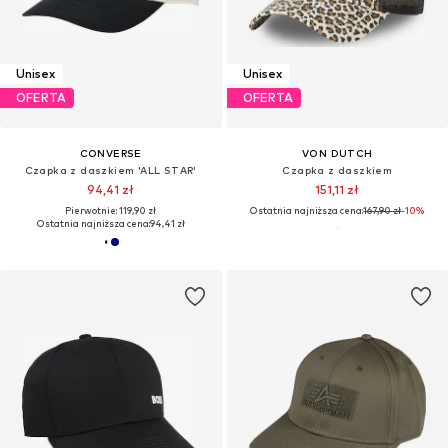
Unisex
Unisex
OFERTA
OFERTA
CONVERSE
VON DUTCH
Czapka z daszkiem 'ALL STAR'
Czapka z daszkiem
94,41 zł
151,11 zł
Pierwotnie: 119,90 zł
Ostatnia najniższa cena:
167,90 zł
-10%
Ostatnia najniższa cena:
94,41 zł