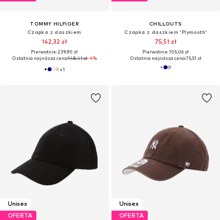
TOMMY HILFIGER
CHILLOUTS
Czapka z daszkiem
Czapka z daszkiem 'Plymouth'
142,32 zł
75,51 zł
Pierwotnie: 239,90 zł
Pierwotnie: 105,06 zł
Ostatnia najniższa cena:
148,41 zł
-4%
Ostatnia najniższa cena:
75,51 zł
+
1
Unisex
Unisex
OFERTA
OFERTA