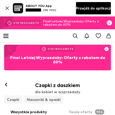
ABOUT YOU App
Przejdź do aplikacji
(152 700)
Finał Letniej Wyprzedaży: Oferty z
01
D
18
G
04
M
06
S
rabatem do 60%
01
D
18
G
04
M
06
S
Finał Letniej Wyprzedaży: Oferty z rabatem do
60%
Czapki z daszkiem
dla kobiet w wyprzedaży
Czapki
Nauszniki & opaski
Wszystkie produkty
Twoje oferty
904