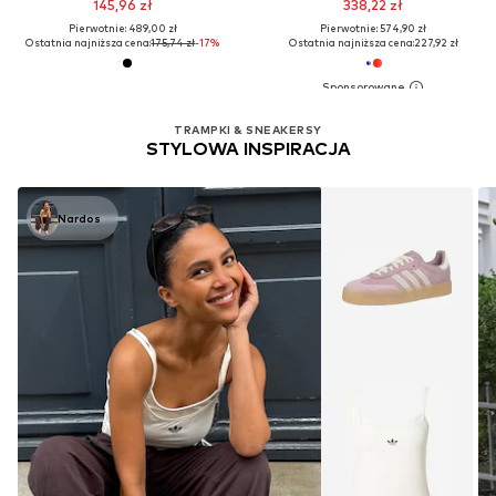
145,96 zł
338,22 zł
Pierwotnie: 489,00 zł
Pierwotnie: 574,90 zł
Ostatnia najniższa cena:
175,74 zł
-17%
Ostatnia najniższa cena:
227,92 zł
TRAMPKI & SNEAKERSY
STYLOWA INSPIRACJA
Nardos