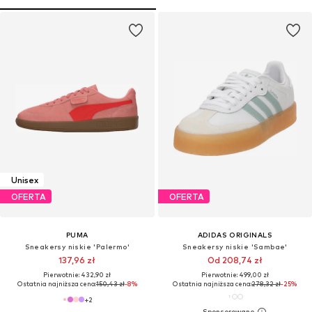
Unisex
OFERTA
OFERTA
PUMA
ADIDAS ORIGINALS
Sneakersy niskie 'Palermo'
Sneakersy niskie 'Sambae'
137,96 zł
Od 208,74 zł
Pierwotnie: 432,90 zł
Pierwotnie: 499,00 zł
Ostatnia najniższa cena:
150,43 zł
-8%
Ostatnia najniższa cena:
278,32 zł
-25%
+
2