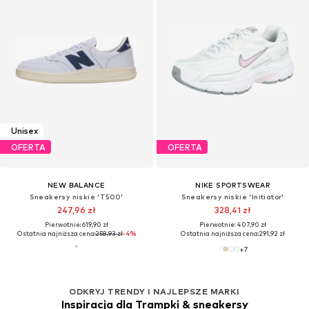
Unisex
OFERTA
OFERTA
NEW BALANCE
NIKE SPORTSWEAR
Sneakersy niskie 'T500'
Sneakersy niskie 'Initiator'
247,96 zł
328,41 zł
Pierwotnie: 619,90 zł
Pierwotnie: 407,90 zł
Ostatnia najniższa cena:
258,93 zł
-4%
Ostatnia najniższa cena:
291,92 zł
+
7
ODKRYJ TRENDY I NAJLEPSZE MARKI
Inspiracja dla Trampki & sneakersy