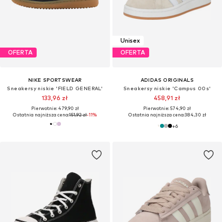
Unisex
OFERTA
OFERTA
NIKE SPORTSWEAR
ADIDAS ORIGINALS
Sneakersy niskie 'FIELD GENERAL'
Sneakersy niskie 'Campus 00s'
133,96 zł
458,91 zł
Pierwotnie: 479,90 zł
Pierwotnie: 574,90 zł
Ostatnia najniższa cena:
151,92 zł
-11%
Ostatnia najniższa cena:
384,30 zł
+
6