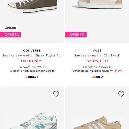
Unisex
OFERTA
OFERTA
CONVERSE
VANS
Sneakersy wysokie 'Chuck Taylor All Star'
Sneakersy niskie 'Old Skool'
Od 143,96 zł
Od 199,43 zł
Pierwotnie: 359,90 zł
Pierwotnie: 407,90 zł
Ostatnia najniższa cena:
143,96 zł
Ostatnia najniższa cena:
218,94 zł
-9%
+
4
+
5