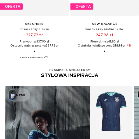
OFERTA
OFERTA
SKECHERS
NEW BALANCE
Sneakersy niskie
Sneakersy niskie '204'
227,72 zł
247,96 zł
Pierwotnie: 337,90 zł
Pierwotnie: 619,90 zł
Ostatnia najniższa cena:
227,72 zł
Ostatnia najniższa cena:
258,93 zł
-4%
TRAMPKI & SNEAKERSY
STYLOWA INSPIRACJA
Estel