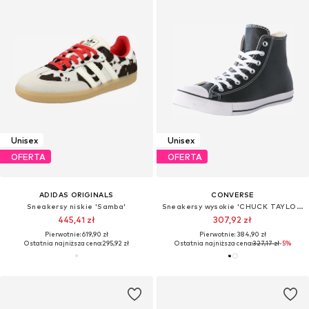
Unisex
Unisex
OFERTA
OFERTA
ADIDAS ORIGINALS
CONVERSE
Sneakersy niskie 'Samba'
Sneakersy wysokie 'CHUCK TAYLOR ALL STAR LEATHER'
445,41 zł
307,92 zł
Pierwotnie: 619,90 zł
Pierwotnie: 384,90 zł
Ostatnia najniższa cena:
295,92 zł
Ostatnia najniższa cena:
327,17 zł
-5%