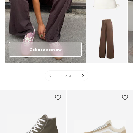
Zobacz zestaw
1
/
3