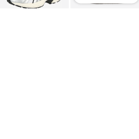
Unisex
OFERTA
OFERTA
PUMA
ADIDAS ORIGINALS
Sneakersy niskie 'Milenio Tech'
Sneakersy niskie 'Samba'
219,03 zł
342,32 zł
Pierwotnie: 312,90 zł
Pierwotnie: 574,90 zł
Ostatnia najniższa cena:
250,32 zł
-12%
Ostatnia najniższa cena:
344,94 zł