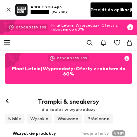
ABOUT YOU App
Przejdź do aplikacji
(152 700)
Finał Letniej Wyprzedaży: Oferty z
01
D
08
G
35
M
38
S
rabatem do 60%
01
D
08
G
35
M
38
S
Finał Letniej Wyprzedaży: Oferty z rabatem do
60%
Obserwuj
Trampki & sneakersy
dla kobiet w wyprzedaży
Niskie
Wysokie
Wsuwane
Płócienne
Wszystkie produkty
Twoje oferty
4 981