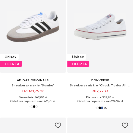
Unisex
Unisex
OFERTA
OFERTA
ADIDAS ORIGINALS
CONVERSE
Sneakersy niskie 'Samba'
Sneakersy niskie 'Chuck Taylor All Star Classic'
Od 411,75 zł
287,22 zł
Pierwotnie: 549,00 zł
Pierwotnie: 337,90 zł
Ostatnia najniższa cena:
411,75 zł
Ostatnia najniższa cena:
194,94 zł
+
5