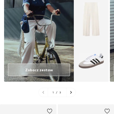
Zobacz zestaw
1
/
3