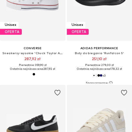
Unisex
Unisex
OFERTA
OFERTA
CONVERSE
ADIDAS PERFORMANCE
Sneakersy wysokie 'Chuck Taylor All Star'
Buty do biegania 'Runfalcon 5'
287,92 zł
251,10 zł
Pierwotnie: 359,90 zł
Pierwotnie: 279,00 zł
Ostatnia najniższa cena:
287,92 zł
Ostatnia najniższa cena:
178,32 zł
+
3