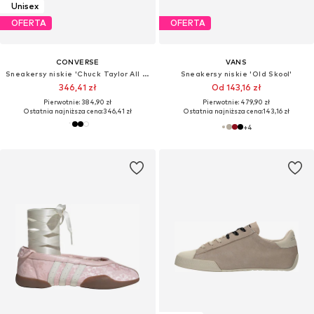
Unisex
OFERTA
OFERTA
CONVERSE
VANS
Sneakersy niskie 'Chuck Taylor All Star Leather'
Sneakersy niskie 'Old Skool'
346,41 zł
Od 143,16 zł
Pierwotnie: 384,90 zł
Pierwotnie: 479,90 zł
Ostatnia najniższa cena:
346,41 zł
Ostatnia najniższa cena:
143,16 zł
+
4