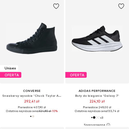
Unisex
OFERTA
OFERTA
CONVERSE
ADIDAS PERFORMANCE
Sneakersy wysokie 'Chuck Taylor All Star Leather'
Buty do biegania 'Galaxy 7'
292,41 zł
224,10 zł
Pierwotnie: 407,90 zł
Pierwotnie: 249,00 zł
Ostatnia najniższa cena:
324,90 zł
-10%
Ostatnia najniższa cena:
133,74 zł
+
3