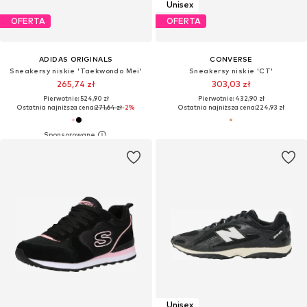
Unisex
OFERTA
OFERTA
ADIDAS ORIGINALS
CONVERSE
Sneakersy niskie 'Taekwondo Mei'
Sneakersy niskie 'CT'
265,74 zł
303,03 zł
Pierwotnie: 524,90 zł
Pierwotnie: 432,90 zł
Ostatnia najniższa cena:
271,64 zł
-2%
Ostatnia najniższa cena:
224,93 zł
Unisex