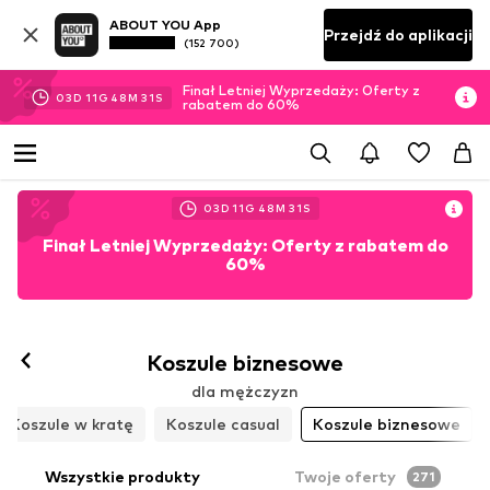
ABOUT YOU App
Przejdź do aplikacji
(152 700)
Finał Letniej Wyprzedaży: Oferty z
03
D
11
G
48
M
29
S
rabatem do 60%
03
D
11
G
48
M
29
S
Finał Letniej Wyprzedaży: Oferty z rabatem do
60%
Koszule biznesowe
dla mężczyzn
Koszule w kratę
Koszule casual
Koszule biznesowe
Wszystkie produkty
Twoje oferty
271