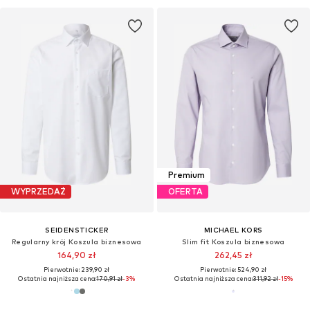
Premium
WYPRZEDAŻ
OFERTA
SEIDENSTICKER
MICHAEL KORS
Regularny krój Koszula biznesowa
Slim fit Koszula biznesowa
164,90 zł
262,45 zł
Pierwotnie: 239,90 zł
Pierwotnie: 524,90 zł
Ostatnia najniższa cena:
170,91 zł
-3%
Ostatnia najniższa cena:
311,92 zł
-15%