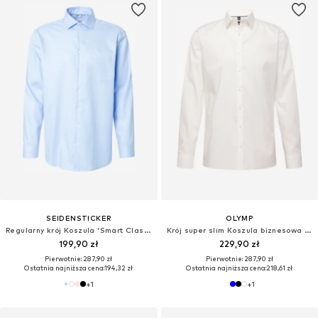
SEIDENSTICKER
OLYMP
Regularny krój Koszula 'Smart Classics'
Krój super slim Koszula biznesowa 'No. 6'
199,90 zł
229,90 zł
Pierwotnie: 287,90 zł
Pierwotnie: 287,90 zł
Ostatnia najniższa cena:
194,32 zł
Ostatnia najniższa cena:
218,61 zł
+
1
+
1