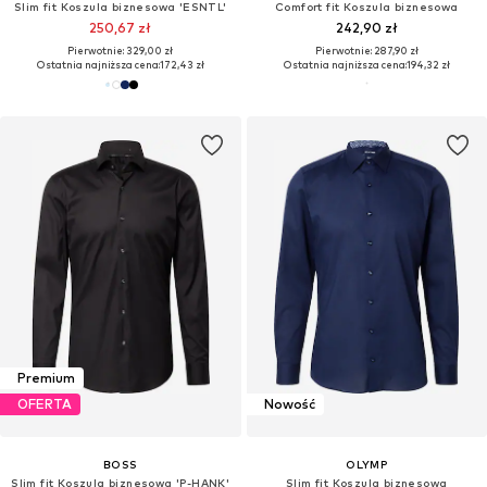
Slim fit Koszula biznesowa 'ESNTL'
Comfort fit Koszula biznesowa
250,67 zł
242,90 zł
Pierwotnie: 329,00 zł
Pierwotnie: 287,90 zł
Ostatnia najniższa cena:
172,43 zł
Ostatnia najniższa cena:
194,32 zł
Premium
OFERTA
Nowość
BOSS
OLYMP
Slim fit Koszula biznesowa 'P-HANK'
Slim fit Koszula biznesowa