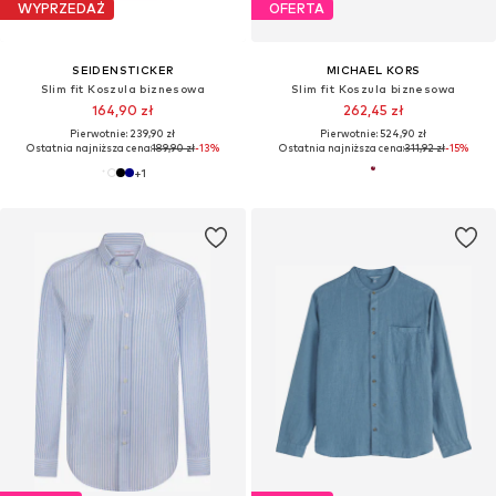
WYPRZEDAŻ
OFERTA
SEIDENSTICKER
MICHAEL KORS
Slim fit Koszula biznesowa
Slim fit Koszula biznesowa
164,90 zł
262,45 zł
Pierwotnie: 239,90 zł
Pierwotnie: 524,90 zł
Ostatnia najniższa cena:
189,90 zł
-13%
Ostatnia najniższa cena:
311,92 zł
-15%
+
1