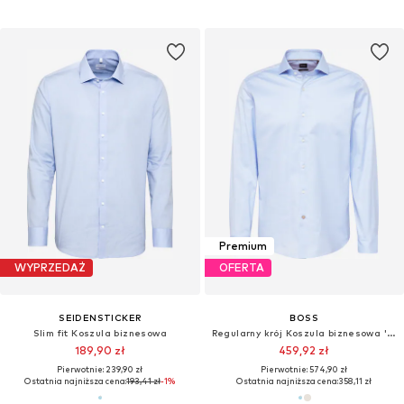
Premium
WYPRZEDAŻ
OFERTA
SEIDENSTICKER
BOSS
Slim fit Koszula biznesowa
Regularny krój Koszula biznesowa 'H-JOE'
189,90 zł
459,92 zł
Pierwotnie: 239,90 zł
Pierwotnie: 574,90 zł
Ostatnia najniższa cena:
193,41 zł
-1%
Ostatnia najniższa cena:
358,11 zł