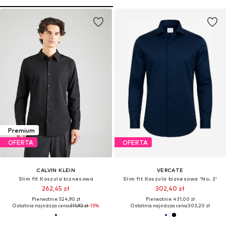
Premium
OFERTA
OFERTA
CALVIN KLEIN
VERCATE
Slim fit Koszula biznesowa
Slim fit Koszula biznesowa 'No. 2'
262,45 zł
302,40 zł
Pierwotnie: 524,90 zł
Pierwotnie: 431,00 zł
Ostatnia najniższa cena:
311,92 zł
-15%
Ostatnia najniższa cena:
303,20 zł