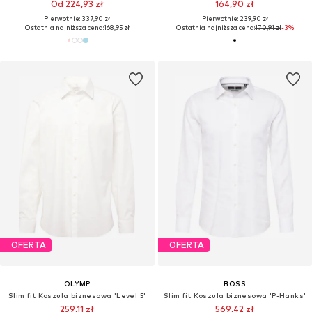
Od 224,93 zł
164,90 zł
Pierwotnie: 337,90 zł
Pierwotnie: 239,90 zł
Ostatnia najniższa cena:
168,95 zł
Ostatnia najniższa cena:
170,91 zł
-3%
OFERTA
OFERTA
OLYMP
BOSS
Slim fit Koszula biznesowa 'Level 5'
Slim fit Koszula biznesowa 'P-Hanks'
259,11 zł
569,42 zł