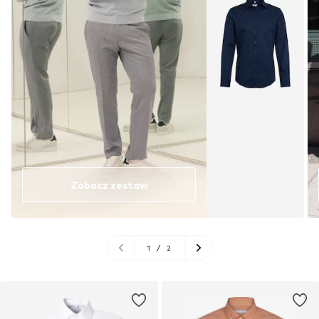
Zobacz zestaw
1
/
2