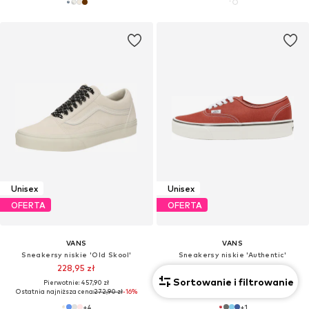
Unisex
Unisex
OFERTA
OFERTA
VANS
VANS
Sneakersy niskie 'Old Skool'
Sneakersy niskie 'Authentic'
228,95 zł
Od 307,92 zł
Sortowanie i filtrowanie
Pierwotnie: 457,90 zł
Pierwotnie: 384,90 zł
Ostatnia najniższa cena:
272,90 zł
-16%
Ostatnia najniższa cena:
169,50 zł
+
4
+
1