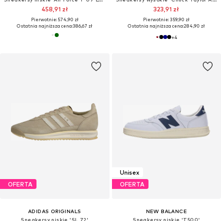
458,91 zł
323,91 zł
Pierwotnie: 574,90 zł
Pierwotnie: 359,90 zł
Ostatnia najniższa cena:
386,67 zł
Ostatnia najniższa cena:
284,90 zł
+
4
Unisex
OFERTA
OFERTA
ADIDAS ORIGINALS
NEW BALANCE
Sneakersy niskie 'SL 72'
Sneakersy niskie 'T500'