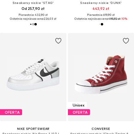
Sneakersy niskie 'STAG'
Sneakersy niskie 'DUNK'
Od 257,90 zł
443,92 zł
Pierwotnie: 432,90 zł
Pierwotnie: 619,90 zł
Ostatnia najniższa cena:
226,03 zł
Ostatnia najniższa cena:
495,92 zł
-10%
Unisex
OFERTA
OFERTA
NIKE SPORTSWEAR
CONVERSE
Sneakersy niskie 'Air Force 1 '07 LV8'
Sneakersy wysokie 'Chuck Taylor All Star'