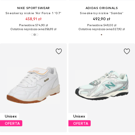
NIKE SPORTSWEAR
ADIDAS ORIGINALS
Sneakersy niskie 'Air Force 1 '07'
Sneakersy niskie 'Samba'
458,91 zł
492,90 zł
Pierwotnie: 574,90 zł
Pierwotnie: 549,00 zł
Ostatnia najniższa cena:
356,93 zł
Ostatnia najniższa cena:
327,92 zł
Unisex
Unisex
OFERTA
OFERTA