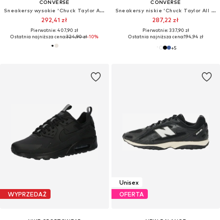
CONVERSE
CONVERSE
Sneakersy wysokie 'Chuck Taylor All Star Leather'
Sneakersy niskie 'Chuck Taylor All Star Classic'
292,41 zł
287,22 zł
Pierwotnie: 407,90 zł
Pierwotnie: 337,90 zł
Ostatnia najniższa cena:
324,90 zł
-10%
Ostatnia najniższa cena:
194,94 zł
+
5
Unisex
WYPRZEDAŻ
OFERTA