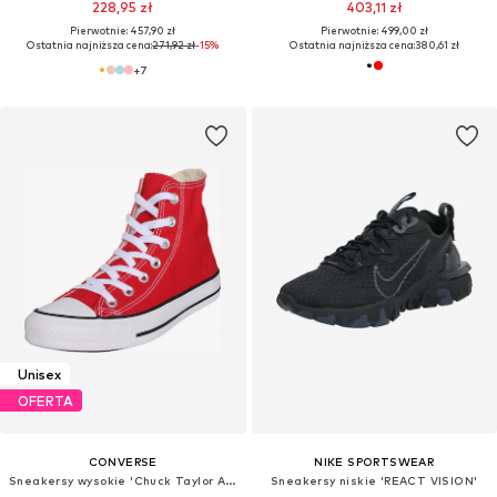
228,95 zł
403,11 zł
Pierwotnie: 457,90 zł
Pierwotnie: 499,00 zł
Ostatnia najniższa cena:
271,92 zł
-15%
Ostatnia najniższa cena:
380,61 zł
+
7
Unisex
OFERTA
CONVERSE
NIKE SPORTSWEAR
Sneakersy wysokie 'Chuck Taylor All Star'
Sneakersy niskie 'REACT VISION'