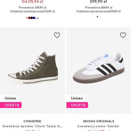
Od 215,94 zł
599,90 zł
Pierwotnie: 359,90 zł
Pierwotnie: 669,90 zł
Ostatnia najniższa cena:
215,94 zł
Ostatnia najniższa cena:
539,91 zł
+
4
Unisex
Unisex
OFERTA
OFERTA
CONVERSE
ADIDAS ORIGINALS
Sneakersy wysokie 'Chuck Taylor All Star'
Sneakersy niskie 'Samba'