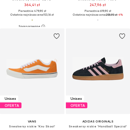
364,41 zł
247,96 zł
Pierwotnie: 479,90 zł
Pierwotnie: 619,90 zł
Ostatnia najniższa cena:
153,16 zł
Ostatnia najniższa cena:
258,93 zł
-4%
Unisex
Unisex
OFERTA
OFERTA
VANS
ADIDAS ORIGINALS
Sneakersy niskie 'Knu Skool'
Sneakersy niskie 'Handball Spezial'