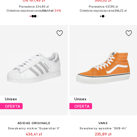
Od 167,45 zł
366,32 zł
Pierwotnie: 334,90 zł
Pierwotnie: 457,90 zł
Ostatnia najniższa cena:
256,41 zł
-34%
Ostatnia najniższa cena:
366,32 zł
Unisex
Unisex
OFERTA
OFERTA
ADIDAS ORIGINALS
VANS
Sneakersy niskie 'Superstar II'
Sneakersy wysokie 'SK8-Hi'
436,41 zł
235,89 zł