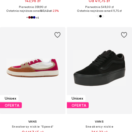
143,96 zł
Od 411,75 zł
Pierwotnie: 359,90 zł
Pierwotnie: 549,00 zł
Ostatnia najniższa cena:
187,43 zł
-23%
Ostatnia najniższa cena:
411,75 zł
+
4
Unisex
Unisex
OFERTA
OFERTA
VANS
VANS
Sneakersy niskie 'Speed'
Sneakersy niskie