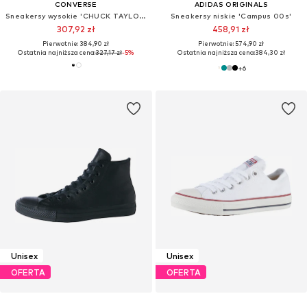
CONVERSE
ADIDAS ORIGINALS
Sneakersy wysokie 'CHUCK TAYLOR ALL STAR LEATHER'
Sneakersy niskie 'Campus 00s'
307,92 zł
458,91 zł
Pierwotnie: 384,90 zł
Pierwotnie: 574,90 zł
Ostatnia najniższa cena:
327,17 zł
-5%
Ostatnia najniższa cena:
384,30 zł
+
6
Unisex
Unisex
OFERTA
OFERTA