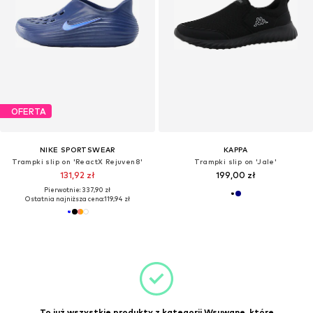
OFERTA
NIKE SPORTSWEAR
KAPPA
Trampki slip on 'ReactX Rejuven8'
Trampki slip on 'Jale'
131,92 zł
199,00 zł
Pierwotnie: 337,90 zł
Ostatnia najniższa cena:
119,94 zł
To już wszystkie produkty z kategorii Wsuwane, które