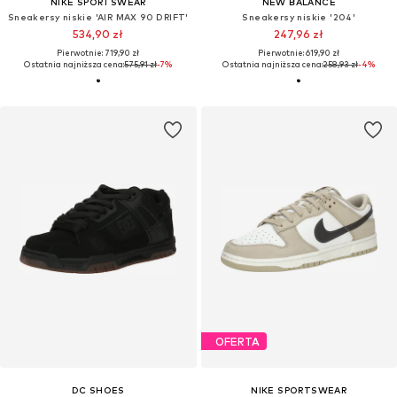
NIKE SPORTSWEAR
NEW BALANCE
Sneakersy niskie 'AIR MAX 90 DRIFT'
Sneakersy niskie '204'
534,90 zł
247,96 zł
Pierwotnie: 719,90 zł
Pierwotnie: 619,90 zł
Ostatnia najniższa cena:
575,91 zł
-7%
Ostatnia najniższa cena:
258,93 zł
-4%
OFERTA
DC SHOES
NIKE SPORTSWEAR