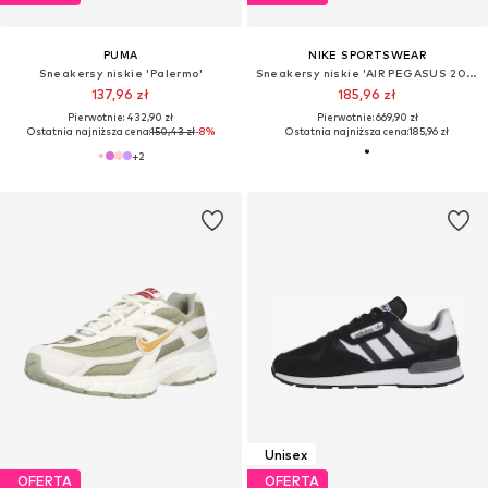
PUMA
NIKE SPORTSWEAR
Sneakersy niskie 'Palermo'
Sneakersy niskie 'AIR PEGASUS 2005'
137,96 zł
185,96 zł
Pierwotnie: 432,90 zł
Pierwotnie: 669,90 zł
Ostatnia najniższa cena:
150,43 zł
-8%
Ostatnia najniższa cena:
185,96 zł
+
2
Unisex
OFERTA
OFERTA