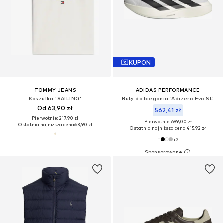
KUPON
TOMMY JEANS
ADIDAS PERFORMANCE
Koszulka 'SAILING'
Buty do biegania 'Adizero Evo SL'
Od 63,90 zł
562,41 zł
Pierwotnie: 217,90 zł
Pierwotnie: 699,00 zł
Ostatnia najniższa cena:
63,90 zł
Ostatnia najniższa cena:
415,92 zł
+
2