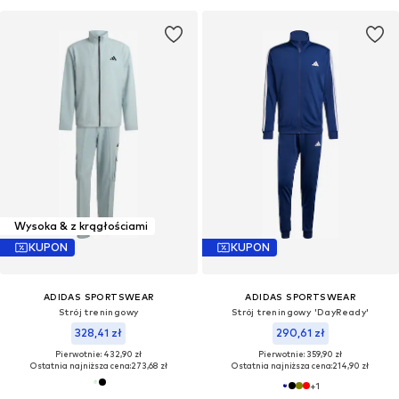
Wysoka & z krągłościami
KUPON
KUPON
ADIDAS SPORTSWEAR
ADIDAS SPORTSWEAR
Strój treningowy
Strój treningowy 'DayReady'
328,41 zł
290,61 zł
Pierwotnie: 432,90 zł
Pierwotnie: 359,90 zł
Ostatnia najniższa cena:
273,68 zł
Ostatnia najniższa cena:
214,90 zł
+
1