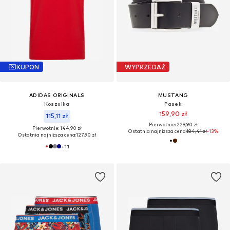
KUPON
WYPRZEDAŻ
ADIDAS ORIGINALS
MUSTANG
Koszulka
Pasek
159,90 zł
115,11 zł
Pierwotnie: 229,90 zł
Pierwotnie: 144,90 zł
Ostatnia najniższa cena:
184,41 zł
-13%
Ostatnia najniższa cena:
127,90 zł
+
11