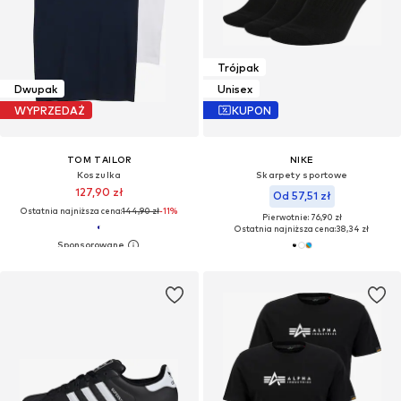
Trójpak
Dwupak
Unisex
WYPRZEDAŻ
KUPON
TOM TAILOR
NIKE
Koszulka
Skarpety sportowe
127,90 zł
Od 57,51 zł
Ostatnia najniższa cena:
144,90 zł
-11%
Pierwotnie: 76,90 zł
Ostatnia najniższa cena:
38,34 zł