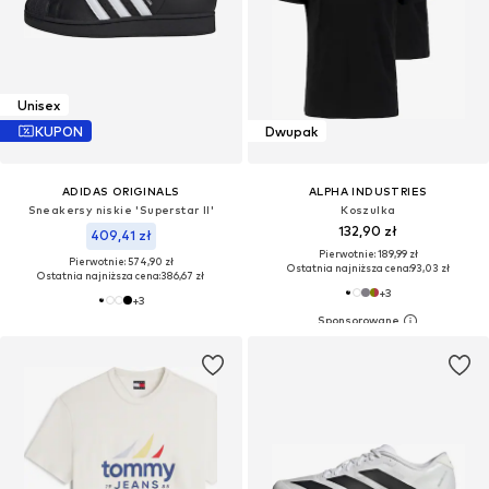
Unisex
KUPON
Dwupak
ADIDAS ORIGINALS
ALPHA INDUSTRIES
Sneakersy niskie 'Superstar II'
Koszulka
132,90 zł
409,41 zł
Pierwotnie: 189,99 zł
Pierwotnie: 574,90 zł
Ostatnia najniższa cena:
93,03 zł
Ostatnia najniższa cena:
386,67 zł
+
3
+
3