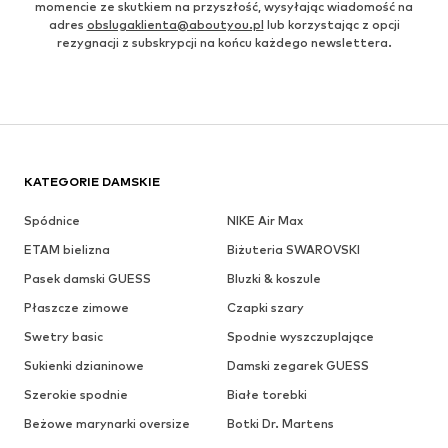
momencie ze skutkiem na przyszłość, wysyłając wiadomość na
adres
obslugaklienta@aboutyou.pl
lub korzystając z opcji
rezygnacji z subskrypcji na końcu każdego newslettera.
KATEGORIE DAMSKIE
Spódnice
NIKE Air Max
ETAM bielizna
Biżuteria SWAROVSKI
Pasek damski GUESS
Bluzki & koszule
Płaszcze zimowe
Czapki szary
Swetry basic
Spodnie wyszczuplające
Sukienki dzianinowe
Damski zegarek GUESS
Szerokie spodnie
Białe torebki
Beżowe marynarki oversize
Botki Dr. Martens