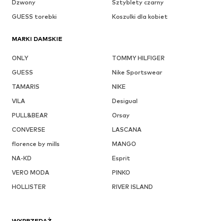
Dzwony
Sztyblety czarny
GUESS torebki
Koszulki dla kobiet
MARKI DAMSKIE
ONLY
TOMMY HILFIGER
GUESS
Nike Sportswear
TAMARIS
NIKE
VILA
Desigual
PULL&BEAR
Orsay
CONVERSE
LASCANA
florence by mills
MANGO
NA-KD
Esprit
VERO MODA
PINKO
HOLLISTER
RIVER ISLAND
WYPRZEDAŻ