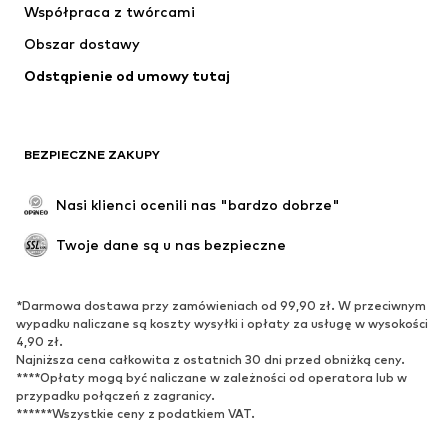
Współpraca z twórcami
Kurtki
Swetry & dzianina
Obszar dostawy
Bielizna
Bluzki & koszule
Odstąpienie od umowy tutaj
Płaszcze
Spódnice
Moda plażowa
Bluzy
Marynarki
Kombinezony
BEZPIECZNE ZAKUPY
Plus size
Moda ciążowa
Specjalne okazje
Ekskluzywne
Nasi klienci ocenili nas "bardzo dobrze"
Recykling
Twoje dane są u nas bezpieczne
BUTY
*Darmowa dostawa przy zamówieniach od 99,90 zł. W przeciwnym
Nowości
Na czasie
wypadku naliczane są koszty wysyłki i opłaty za usługę w wysokości
Trampki & sneakersy
Botki
4,90 zł.
Najniższa cena całkowita z ostatnich 30 dni przed obniżką ceny.
Czółenka & buty na obcasie
Kozaki
****Opłaty mogą być naliczane w zależności od operatora lub w
przypadku połączeń z zagranicy.
Sandały
Półbuty
******Wszystkie ceny z podatkiem VAT.
Buty sportowe
Baleriny