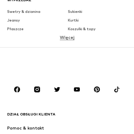
Swetry & dzianina
Sukienki
Jeansy
Kurtki
Płaszcze
Koszulki & topy
Więcej
Spodnie
Bielizna
Spódnice
Bluzki & koszule
Bluzy
Marynarki
Moda plażowa
Kombinezony
Plus size
Moda ciążowa
Buty
Sport
Akcesoria
Premium
ODZIEŻ
DZIAŁ OBSŁUGI KLIENTA
Nowości
Na czasie
Sukienki
Jeansy
Pomoc & kontakt
Koszulki & topy
Spodnie