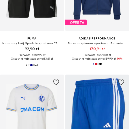
OFERTA
PUMA
ADIDAS PERFORMANCE
Normalny krój Spodnie sportowe 'TeamLIGA26'
Bluza rozpinana sportowa 'Entrada26'
92,90 zł
170,91 zł
Pierwotnie: 109,90 zł
Pierwotnie: 239,90 zł
Ostatnia najniższa cena:
83,61 zł
Ostatnia najniższa cena:
189,90 zł
-10%
+
2