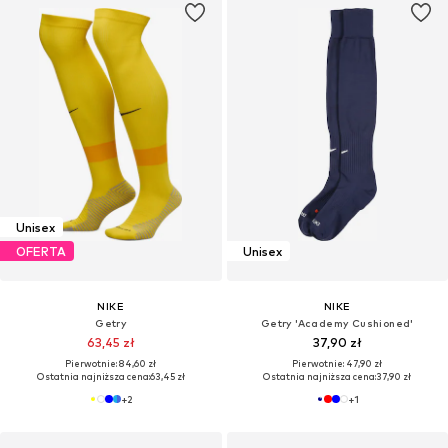
Unisex
OFERTA
Unisex
NIKE
NIKE
Getry
Getry 'Academy Cushioned'
63,45 zł
37,90 zł
Pierwotnie: 84,60 zł
Pierwotnie: 47,90 zł
Ostatnia najniższa cena:
63,45 zł
Ostatnia najniższa cena:
37,90 zł
+
2
+
1