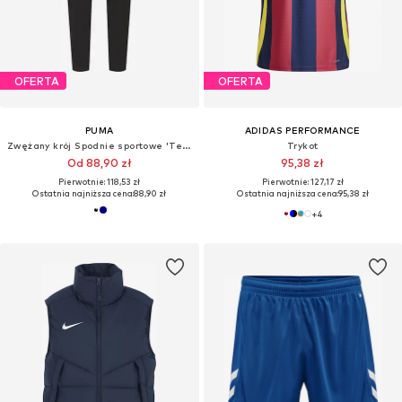
OFERTA
OFERTA
PUMA
ADIDAS PERFORMANCE
Zwężany krój Spodnie sportowe 'TeamRise'
Trykot
Od 88,90 zł
95,38 zł
Pierwotnie: 118,53 zł
Pierwotnie: 127,17 zł
Ostatnia najniższa cena:
88,90 zł
Ostatnia najniższa cena:
95,38 zł
+
4