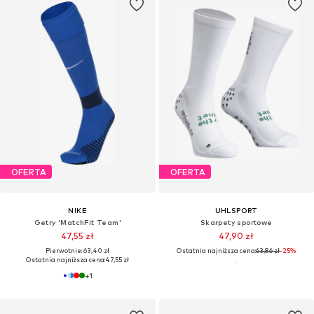
OFERTA
OFERTA
NIKE
UHLSPORT
Getry 'MatchFit Team'
Skarpety sportowe
47,55 zł
47,90 zł
Pierwotnie: 63,40 zł
Ostatnia najniższa cena:
63,86 zł
-25%
Ostatnia najniższa cena:
47,55 zł
+
1