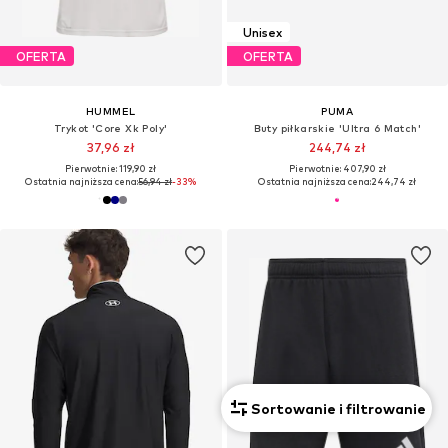
Unisex
OFERTA
OFERTA
HUMMEL
PUMA
Trykot 'Core Xk Poly'
Buty piłkarskie 'Ultra 6 Match'
37,96 zł
244,74 zł
Pierwotnie: 119,90 zł
Pierwotnie: 407,90 zł
Ostatnia najniższa cena:
56,94 zł
-33%
Ostatnia najniższa cena:
244,74 zł
Sortowanie i filtrowanie