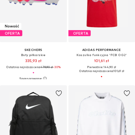
Nowość
OFERTA
OFERTA
SKECHERS
ADIDAS PERFORMANCE
Buty piłkarskie
Koszulka funkcyjna 'FCB OG2'
335,93 zł
101,61 zł
Ostatnia najniższa cena:
479,90 zł
-30%
Pierwotnie: 144,90 zł
Ostatnia najniższa cena:
101,61 zł