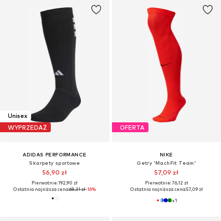
Unisex
WYPRZEDAŻ
OFERTA
ADIDAS PERFORMANCE
NIKE
Skarpety sportowe
Getry 'MachFit Team'
56,90 zł
57,09 zł
Pierwotnie: 192,90 zł
Pierwotnie: 76,12 zł
Ostatnia najniższa cena:
68,31 zł
-16%
Ostatnia najniższa cena:
57,09 zł
+
1