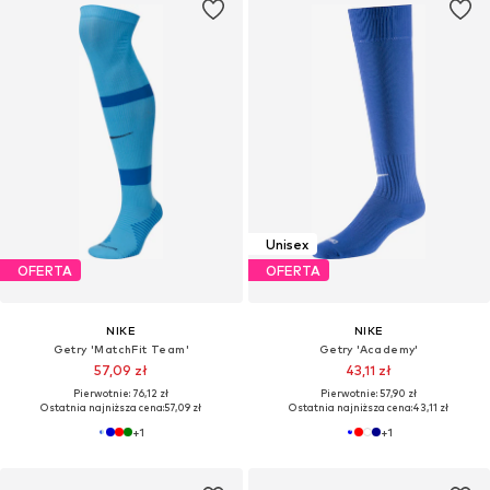
Unisex
OFERTA
OFERTA
NIKE
NIKE
Getry 'MatchFit Team'
Getry 'Academy'
57,09 zł
43,11 zł
Pierwotnie: 76,12 zł
Pierwotnie: 57,90 zł
Ostatnia najniższa cena:
57,09 zł
Ostatnia najniższa cena:
43,11 zł
+
1
+
1