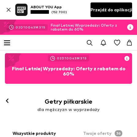
ABOUT YOU App
Przejdź do aplikacji
(152 700)
Finał Letniej Wyprzedaży: Oferty z
02
D
10
G
43
M
29
S
rabatem do 60%
02
D
10
G
43
M
30
S
Finał Letniej Wyprzedaży: Oferty z rabatem do
60%
Getry piłkarskie
dla mężczyzn w wyprzedaży
Wszystkie produkty
Twoje oferty
36