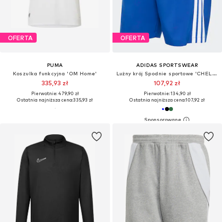
OFERTA
OFERTA
PUMA
ADIDAS SPORTSWEAR
Koszulka funkcyjna 'OM Home'
Lużny krój Spodnie sportowe 'CHELSEA B7'
335,93 zł
107,92 zł
Pierwotnie: 479,90 zł
Pierwotnie: 134,90 zł
Ostatnia najniższa cena:
335,93 zł
Ostatnia najniższa cena:
107,92 zł