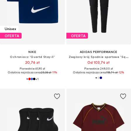
Unisex
OFERTA
OFERTA
NIKE
ADIDAS PERFORMANCE
Ochraniacz 'Guartd Stay-II'
Zwężany krój Spodnie sportowe 'Squadra 25'
20,76 zł
Od 103,74 zł
Pierwotnie: 61,90 zł
Pierwotnie: 249,00 zł
Ostatnia najniższa cena:
23,36 zł
-11%
Ostatnia najniższa cena:
118,74 zł
-12%
+
1