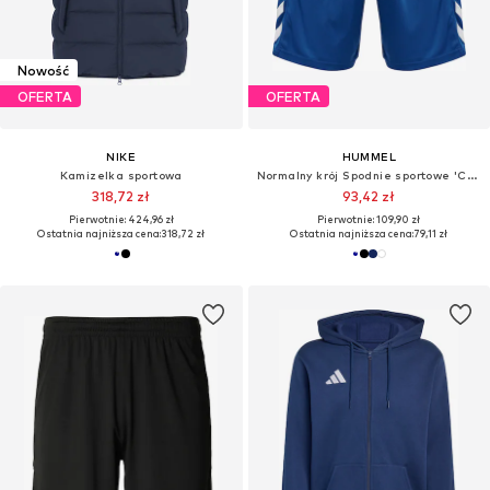
Nowość
OFERTA
OFERTA
NIKE
HUMMEL
Kamizelka sportowa
Normalny krój Spodnie sportowe 'Core'
318,72 zł
93,42 zł
Pierwotnie: 424,96 zł
Pierwotnie: 109,90 zł
Ostatnia najniższa cena:
318,72 zł
Ostatnia najniższa cena:
79,11 zł