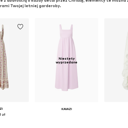
 z dbałością o każdy detal przez Chrissę, elementy te można z
rami Twojej letniej garderoby.
Niestety
wyprzedane
ZI
KAVAZI
0 zł