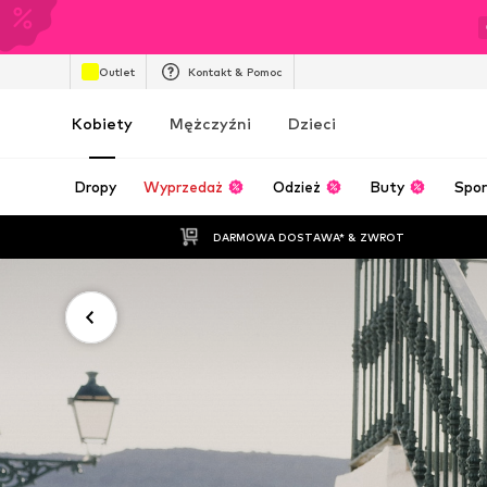
Outlet
Kontakt & Pomoc
Kobiety
Mężczyźni
Dzieci
Dropy
Wyprzedaż
Odzież
Buty
Spor
DARMOWA DOSTAWA* & ZWROT