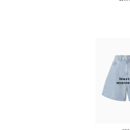
Niest
wyprze