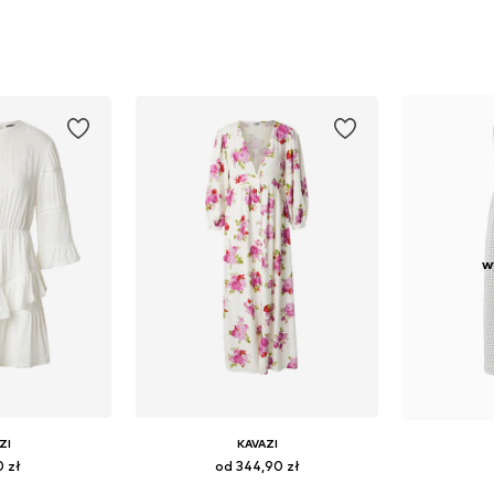
w
ZI
KAVAZI
0 zł
od 344,90 zł