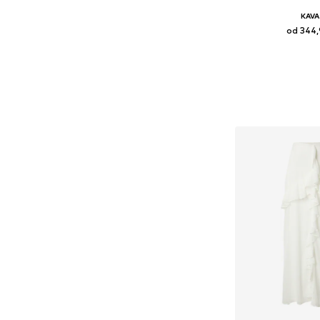
KAVA
od 344,