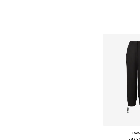
KAVA
287,9