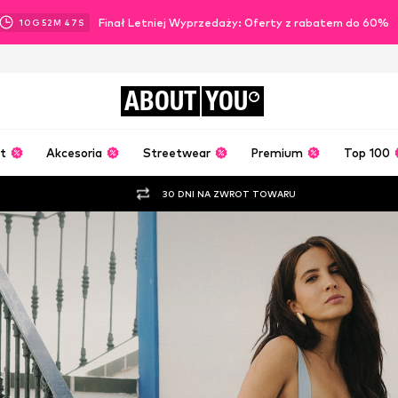
Finał Letniej Wyprzedaży: Oferty z rabatem do 60%
10
G
52
M
45
S
ABOUT
YOU
t
Akcesoria
Streetwear
Premium
Top 100
30 DNI NA ZWROT TOWARU