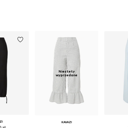
Niestety
wyprzedane
ZI
KAVAZI
0 zł