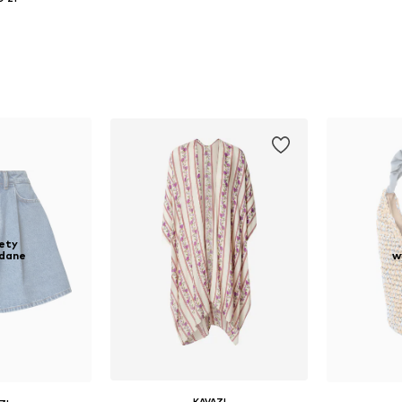
ety
dane
w
KAVAZI