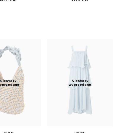
Niestety
Niestety
yprzedane
wyprzedane