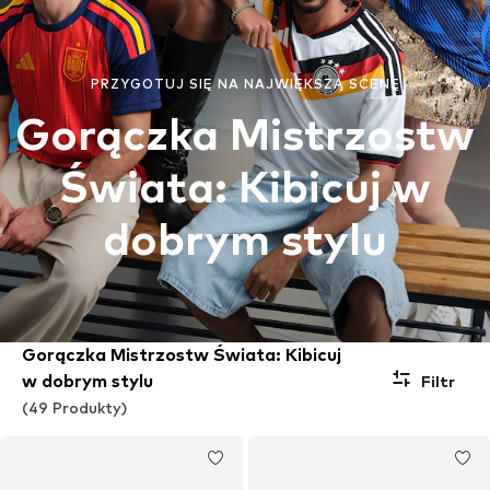
PRZYGOTUJ SIĘ NA NAJWIĘKSZĄ SCENĘ
Gorączka Mistrzostw
Świata: Kibicuj w
dobrym stylu
Gorączka Mistrzostw Świata: Kibicuj
w dobrym stylu
Filtr
(49 Produkty)