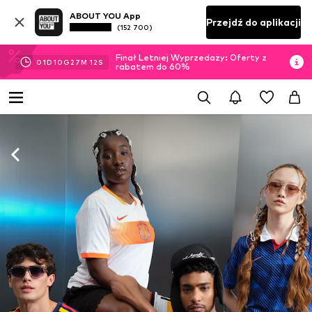
ABOUT YOU App
Przejdź do aplikacji
(152 700)
Finał Letniej Wyprzedaży: Oferty z
01
D
10
G
27
M
11
S
rabatem do 60%