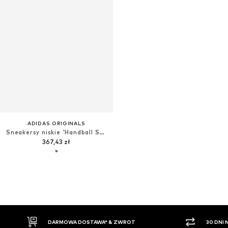
ADIDAS ORIGINALS
Sneakersy niskie 'Handball Spezial'
367,43 zł
30 DNI NA ZWROT TOWARU
PŁATNO