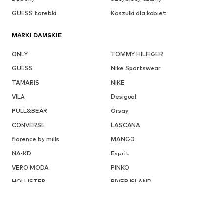
GUESS torebki
Koszulki dla kobiet
MARKI DAMSKIE
ONLY
TOMMY HILFIGER
GUESS
Nike Sportswear
TAMARIS
NIKE
VILA
Desigual
PULL&BEAR
Orsay
CONVERSE
LASCANA
florence by mills
MANGO
NA-KD
Esprit
VERO MODA
PINKO
HOLLISTER
RIVER ISLAND
ABOUT YOU X INTERNATIONAL