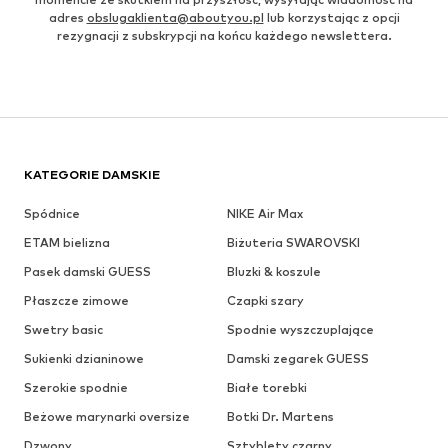
adres
obslugaklienta@aboutyou.pl
lub korzystając z opcji
rezygnacji z subskrypcji na końcu każdego newslettera.
KATEGORIE DAMSKIE
Spódnice
NIKE Air Max
ETAM bielizna
Biżuteria SWAROVSKI
Pasek damski GUESS
Bluzki & koszule
Płaszcze zimowe
Czapki szary
Swetry basic
Spodnie wyszczuplające
Sukienki dzianinowe
Damski zegarek GUESS
Szerokie spodnie
Białe torebki
Beżowe marynarki oversize
Botki Dr. Martens
Dzwony
Sztyblety czarny