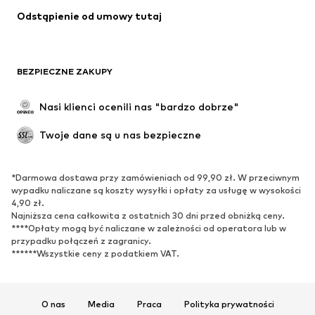
Odstąpienie od umowy tutaj
Płaszcze
Spódnice
Moda plażowa
Bluzy
Marynarki
Kombinezony
BEZPIECZNE ZAKUPY
Plus size
Moda ciążowa
Specjalne okazje
Ekskluzywne
Nasi klienci ocenili nas "bardzo dobrze"
Recykling
Twoje dane są u nas bezpieczne
BUTY
*Darmowa dostawa przy zamówieniach od 99,90 zł. W przeciwnym
Nowości
Na czasie
wypadku naliczane są koszty wysyłki i opłaty za usługę w wysokości
Trampki & sneakersy
Botki
4,90 zł.
Najniższa cena całkowita z ostatnich 30 dni przed obniżką ceny.
Czółenka & buty na obcasie
Kozaki
****Opłaty mogą być naliczane w zależności od operatora lub w
przypadku połączeń z zagranicy.
Sandały
Półbuty
******Wszystkie ceny z podatkiem VAT.
Buty sportowe
Baleriny
Klapki
Kapcie
Ekskluzywne
O nas
Media
Praca
Polityka prywatności