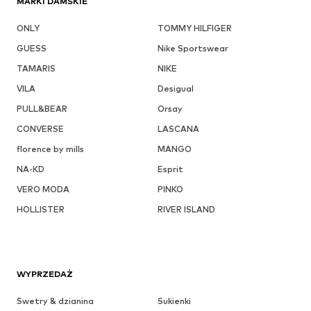
MARKI DAMSKIE
ONLY
TOMMY HILFIGER
GUESS
Nike Sportswear
TAMARIS
NIKE
VILA
Desigual
PULL&BEAR
Orsay
CONVERSE
LASCANA
florence by mills
MANGO
NA-KD
Esprit
VERO MODA
PINKO
HOLLISTER
RIVER ISLAND
WYPRZEDAŻ
Swetry & dzianina
Sukienki