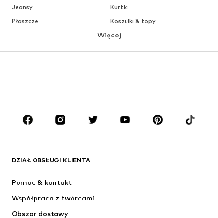
Jeansy
Kurtki
Płaszcze
Koszulki & topy
Więcej
Spodnie
Bielizna
Spódnice
Bluzki & koszule
Bluzy
Marynarki
Moda plażowa
Kombinezony
Plus size
Moda ciążowa
Buty
Sport
Akcesoria
Premium
ODZIEŻ
DZIAŁ OBSŁUGI KLIENTA
Nowości
Na czasie
Sukienki
Jeansy
Pomoc & kontakt
Koszulki & topy
Spodnie
Współpraca z twórcami
Kurtki
Swetry & dzianina
Obszar dostawy
Bielizna
Bluzki & koszule