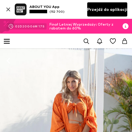
ABOUT YOU App
Przejdź do aplikacji
(152 700)
Finał Letniej Wyprzedaży: Oferty z
02
D
20
G
06
M
16
S
rabatem do 60%