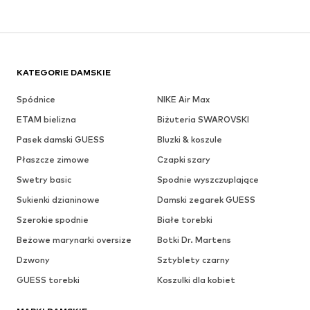
KATEGORIE DAMSKIE
Spódnice
NIKE Air Max
ETAM bielizna
Biżuteria SWAROVSKI
Pasek damski GUESS
Bluzki & koszule
Płaszcze zimowe
Czapki szary
Swetry basic
Spodnie wyszczuplające
Sukienki dzianinowe
Damski zegarek GUESS
Szerokie spodnie
Białe torebki
Beżowe marynarki oversize
Botki Dr. Martens
Dzwony
Sztyblety czarny
GUESS torebki
Koszulki dla kobiet