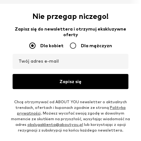
Nie przegap niczego!
Zapisz się do newslettera i otrzymuj ekskluzywne
oferty
Dla kobiet
Dla mężczyzn
Twój adres e-mail
Zapisz się
Chcę otrzymywać od ABOUT YOU newsletter o aktualnych
trendach, ofertach i kuponach zgodnie ze stroną
Polityka
prywatności
. Możesz wycofać swoją zgodę w dowolnym
momencie ze skutkiem na przyszłość, wysyłając wiadomość na
adres
obslugaklienta@aboutyou.pl
lub korzystając z opcji
rezygnacji z subskrypcji na końcu każdego newslettera.