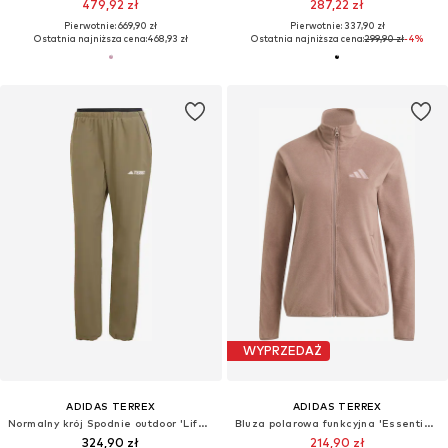
479,92 zł
287,22 zł
Pierwotnie: 669,90 zł
Pierwotnie: 337,90 zł
Ostatnia najniższa cena:
468,93 zł
Ostatnia najniższa cena:
299,90 zł
-4%
WYPRZEDAŻ
ADIDAS TERREX
ADIDAS TERREX
Normalny krój Spodnie outdoor 'Lifeflex'
Bluza polarowa funkcyjna 'Essentials'
324,90 zł
214,90 zł