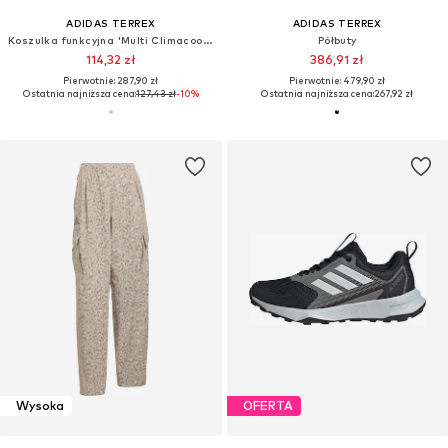
ADIDAS TERREX
ADIDAS TERREX
Koszulka funkcyjna 'Multi Climacool 1/2 Zip Long Sleeve'
Półbuty
114,32 zł
386,91 zł
Pierwotnie: 287,90 zł
Pierwotnie: 479,90 zł
Ostatnia najniższa cena:
127,43 zł
-10%
Ostatnia najniższa cena:
267,92 zł
Wysoka
OFERTA