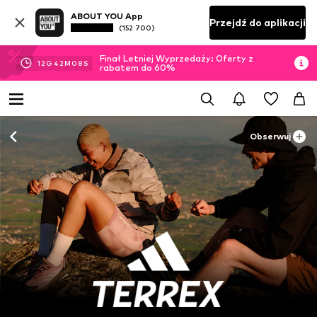
ABOUT YOU App
Przejdź do aplikacji
(152 700)
Finał Letniej Wyprzedaży: Oferty z
12
G
42
M
06
S
rabatem do 60%
Obserwuj