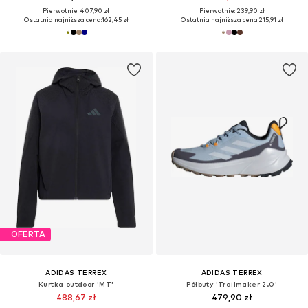
Pierwotnie: 407,90 zł
Pierwotnie: 239,90 zł
Ostatnia najniższa cena:
162,45 zł
Ostatnia najniższa cena:
215,91 zł
OFERTA
ADIDAS TERREX
ADIDAS TERREX
Kurtka outdoor 'MT'
Półbuty 'Trailmaker 2.0'
488,67 zł
479,90 zł