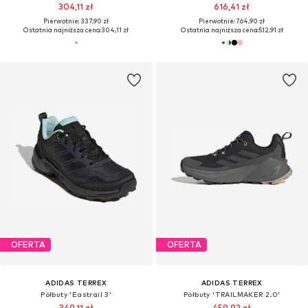
304,11 zł
616,41 zł
Pierwotnie: 337,90 zł
Pierwotnie: 764,90 zł
Ostatnia najniższa cena:
304,11 zł
Ostatnia najniższa cena:
512,91 zł
OFERTA
OFERTA
ADIDAS TERREX
ADIDAS TERREX
Półbuty 'Eastrail 3'
Półbuty 'TRAILMAKER 2.0'
349,11 zł
459,92 zł