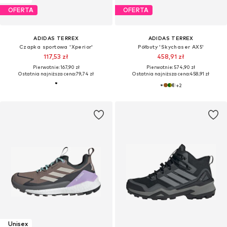
OFERTA
OFERTA
ADIDAS TERREX
ADIDAS TERREX
Czapka sportowa 'Xperior'
Półbuty 'Skychaser AX5'
117,53 zł
458,91 zł
Pierwotnie: 167,90 zł
Pierwotnie: 574,90 zł
Ostatnia najniższa cena:
79,74 zł
Ostatnia najniższa cena:
458,91 zł
+
2
Unisex