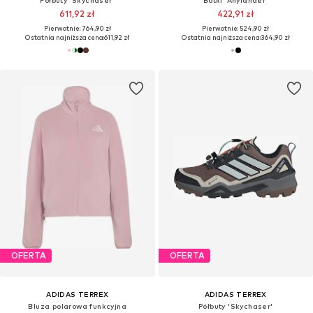
611,92 zł
422,91 zł
Pierwotnie: 764,90 zł
Pierwotnie: 524,90 zł
Ostatnia najniższa cena:
611,92 zł
Ostatnia najniższa cena:
364,90 zł
OFERTA
OFERTA
ADIDAS TERREX
ADIDAS TERREX
Bluza polarowa funkcyjna
Półbuty 'Skychaser'