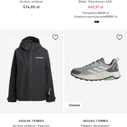
Kurtka outdoor
Botki 'Skychaser AX5'
574,90 zł
602,91 zł
Pierwotnie: 669,90 zł
Ostatnia najniższa cena:
599,90 zł
Unisex
ADIDAS TERREX
ADIDAS TERREX
Kurtka outdoor 'Xperior'
Półbuty 'Anylander'