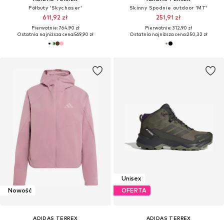
Półbuty 'Skychaser'
Skinny Spodnie outdoor 'MT'
611,92 zł
251,91 zł
Pierwotnie: 764,90 zł
Pierwotnie: 312,90 zł
Ostatnia najniższa cena:
569,90 zł
Ostatnia najniższa cena:
250,32 zł
Unisex
Nowość
OFERTA
ADIDAS TERREX
ADIDAS TERREX