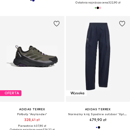
Ostatnia najniższa cena:
322,90 zł
OFERTA
Wysoka
ADIDAS TERREX
ADIDAS TERREX
Półbuty 'Anylander'
Normalny krój Spodnie outdoor 'Xploric'
328,41 zł
479,90 zł
Pierwotnie: 407,90 zł
Ostatnia najniższa cena:
326,32 zł