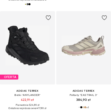
OFERTA
ADIDAS TERREX
ADIDAS TERREX
Botki 'ANYLANDER'
Półbuty 'EASTRAIL 3'
422,91 zł
384,90 zł
Pierwotnie: 524,90 zł
+
1
Ostatnia najniższa cena:
417,90 zł