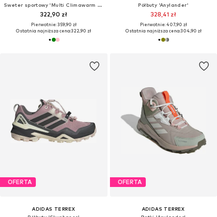
Sweter sportowy 'Multi Climawarm Fleece'
Półbuty 'Anylander'
322,90 zł
328,41 zł
Pierwotnie: 359,90 zł
Pierwotnie: 407,90 zł
Ostatnia najniższa cena:
322,90 zł
Ostatnia najniższa cena:
304,90 zł
OFERTA
OFERTA
ADIDAS TERREX
ADIDAS TERREX
Półbuty 'Skychaser'
Botki 'Anylander'