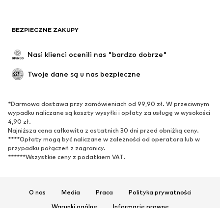
Moda plażowa
Bluzy
Marynarki
Kombinezony
BEZPIECZNE ZAKUPY
Plus size
Moda ciążowa
Specjalne okazje
Ekskluzywne
Nasi klienci ocenili nas "bardzo dobrze"
Recykling
Twoje dane są u nas bezpieczne
BUTY
*Darmowa dostawa przy zamówieniach od 99,90 zł. W przeciwnym
Nowości
Na czasie
wypadku naliczane są koszty wysyłki i opłaty za usługę w wysokości
Trampki & sneakersy
Botki
4,90 zł.
Najniższa cena całkowita z ostatnich 30 dni przed obniżką ceny.
Czółenka & buty na obcasie
Kozaki
****Opłaty mogą być naliczane w zależności od operatora lub w
przypadku połączeń z zagranicy.
Sandały
Półbuty
******Wszystkie ceny z podatkiem VAT.
Buty sportowe
Baleriny
Klapki
Kapcie
Ekskluzywne
O nas
Media
Praca
Polityka prywatności
Warunki ogólne
Informacje prawne
SPORT