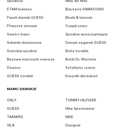
Spódnice
NIKE Air Max
ETAM bielizna
Biżuteria SWAROVSKI
Pasek damski GUESS
Bluzki & koszule
Płaszcze zimowe
Czapki szary
Swetry basic
Spodnie wyszczuplające
Sukienki dzianinowe
Damski zegarek GUESS
Szerokie spodnie
Białe torebki
Beżowe marynarki oversize
Botki Dr. Martens
Dzwony
Sztyblety czarny
GUESS torebki
Koszulki dla kobiet
MARKI DAMSKIE
ONLY
TOMMY HILFIGER
GUESS
Nike Sportswear
TAMARIS
NIKE
VILA
Desigual