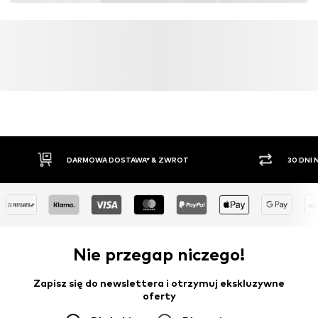
Więcej
DARMOWA DOSTAWA* & ZWROT
30 DNI
Nie przegap niczego!
Zapisz się do newslettera i otrzymuj ekskluzywne
oferty