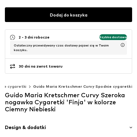
Dodaj do koszyka
2 - 3 dni robocze
Szybka dostawa
Ostateczny przewidywany czas dostawy pojawi się w Twoim
koszyku.
30 dni na zwrot towaru
nie cygaretki
Guido Maria Kretschmer Curvy Spodnie cygaretki
Guido Maria Kretschmer Curvy Szeroka
nogawka Cygaretki 'Finja' w kolorze
Ciemny Niebieski
Design & dodatki