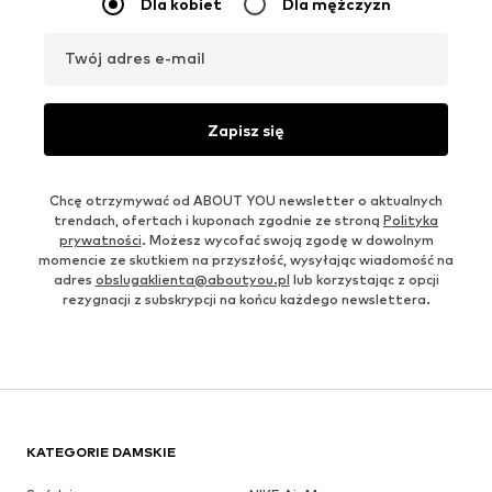
Dla kobiet
Dla mężczyzn
Twój adres e-mail
Zapisz się
Chcę otrzymywać od ABOUT YOU newsletter o aktualnych
trendach, ofertach i kuponach zgodnie ze stroną
Polityka
prywatności
. Możesz wycofać swoją zgodę w dowolnym
momencie ze skutkiem na przyszłość, wysyłając wiadomość na
adres
obslugaklienta@aboutyou.pl
lub korzystając z opcji
rezygnacji z subskrypcji na końcu każdego newslettera.
KATEGORIE DAMSKIE