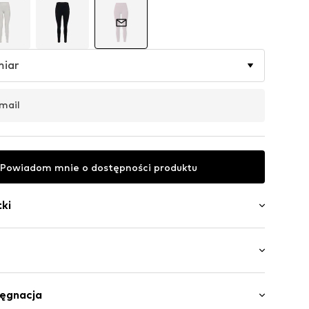
miar
mail
Powiadom mnie o dostępności produktu
ki
ory
asek
gi
i / Maxi
lęgnacja
czenie