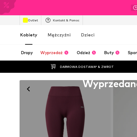
Outlet
Kontakt & Pomoc
Kobiety
Mężczyźni
Dzieci
Dropy
Wyprzedaż
Odzież
Buty
Spor
DARMOWA DOSTAWA* & ZWROT
Niestety wyprzedane
Wyprzedan