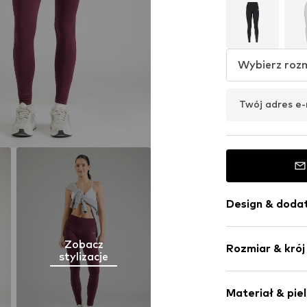
Wybierz roz
Twój adres e-
Design & dodat
Jednolite kol
Zobacz
Rozmiar & krój
Elastyczny p
stylizacje
Obszyte brze
Długość: Dług
Szeroki pas
Materiał & pie
Krój: Skinny
Proste zakoń