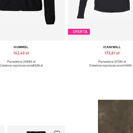
OFERTA
HUMMEL
ICANIWILL
142,43 zł
173,61 zł
Pierwotnie: 239,90 zł
Pierwotnie: 217,90 zł
Dostępne rozmiary: XS, S
Dostępne rozmiary: S, M, L, 
Ostatnia najniższa cena:
85,96 zł
Ostatnia najniższa cena:
149,90 
Dodaj do koszyka
Dodaj do koszyka