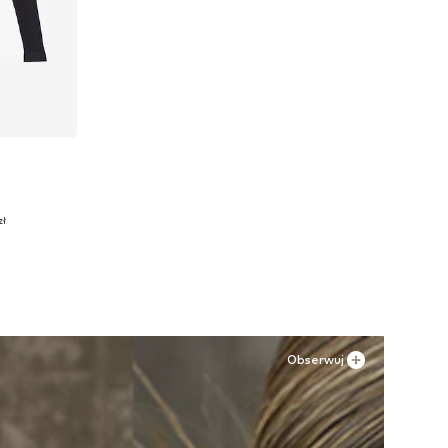
XL
zł
Obserwuj