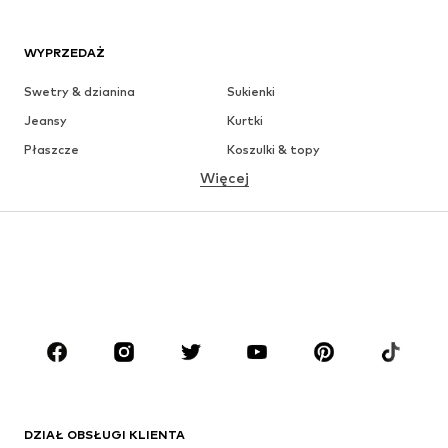
WYPRZEDAŻ
Swetry & dzianina
Sukienki
Jeansy
Kurtki
Płaszcze
Koszulki & topy
Więcej
Spodnie
Bielizna
Spódnice
Bluzki & koszule
Bluzy
Marynarki
Moda plażowa
Kombinezony
Plus size
Moda ciążowa
Buty
Sport
Akcesoria
Premium
ODZIEŻ
DZIAŁ OBSŁUGI KLIENTA
Nowości
Na czasie