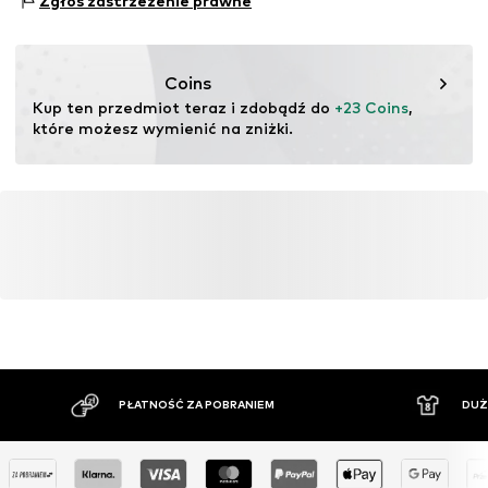
Zgłoś zastrzeżenie prawne
Nie czyścić chemicznie
1831 Diegem
Nr artykułu
LEV0031001004002
Prasować przy umiarkowanie gorącej temperaturze
BE
Nie wybielać
levi.com
Suszyć w niskiej temperaturze
Coins
Kup ten przedmiot teraz i zdobądź do 
+23 Coins
, 
które możesz wymienić na zniżki.
PŁATNOŚĆ ZA POBRANIEM
DUŻ