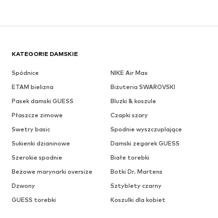
KATEGORIE DAMSKIE
Spódnice
NIKE Air Max
ETAM bielizna
Biżuteria SWAROVSKI
Pasek damski GUESS
Bluzki & koszule
Płaszcze zimowe
Czapki szary
Swetry basic
Spodnie wyszczuplające
Sukienki dzianinowe
Damski zegarek GUESS
Szerokie spodnie
Białe torebki
Beżowe marynarki oversize
Botki Dr. Martens
Dzwony
Sztyblety czarny
GUESS torebki
Koszulki dla kobiet