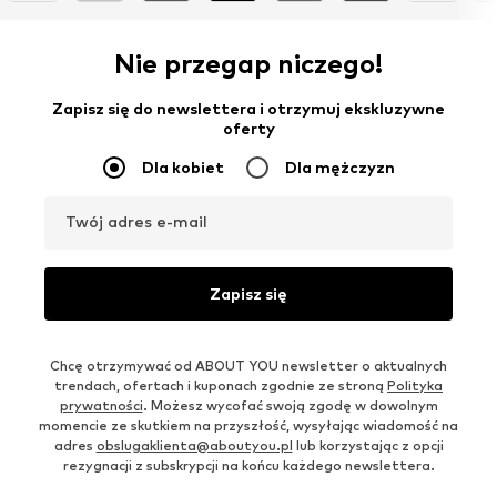
Nie przegap niczego!
Zapisz się do newslettera i otrzymuj ekskluzywne
oferty
Dla kobiet
Dla mężczyzn
Twój adres e-mail
Zapisz się
Chcę otrzymywać od ABOUT YOU newsletter o aktualnych
trendach, ofertach i kuponach zgodnie ze stroną
Polityka
prywatności
. Możesz wycofać swoją zgodę w dowolnym
momencie ze skutkiem na przyszłość, wysyłając wiadomość na
adres
obslugaklienta@aboutyou.pl
lub korzystając z opcji
rezygnacji z subskrypcji na końcu każdego newslettera.