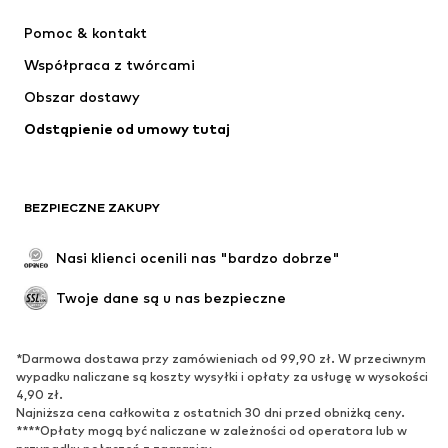
Sukienki
Jeansy
Pomoc & kontakt
Koszulki & topy
Spodnie
Współpraca z twórcami
Kurtki
Swetry & dzianina
Obszar dostawy
Bielizna
Bluzki & koszule
Odstąpienie od umowy tutaj
Płaszcze
Spódnice
Moda plażowa
Bluzy
Marynarki
Kombinezony
BEZPIECZNE ZAKUPY
Plus size
Moda ciążowa
Specjalne okazje
Ekskluzywne
Nasi klienci ocenili nas "bardzo dobrze"
Recykling
Twoje dane są u nas bezpieczne
BUTY
*Darmowa dostawa przy zamówieniach od 99,90 zł. W przeciwnym
Nowości
Na czasie
wypadku naliczane są koszty wysyłki i opłaty za usługę w wysokości
Trampki & sneakersy
Botki
4,90 zł.
Najniższa cena całkowita z ostatnich 30 dni przed obniżką ceny.
Czółenka & buty na obcasie
Kozaki
****Opłaty mogą być naliczane w zależności od operatora lub w