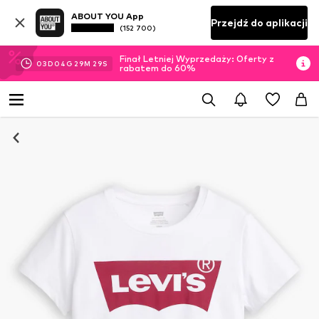
ABOUT YOU App
Przejdź do aplikacji
(152 700)
Finał Letniej Wyprzedaży: Oferty z
03
D
04
G
29
M
29
S
rabatem do 60%