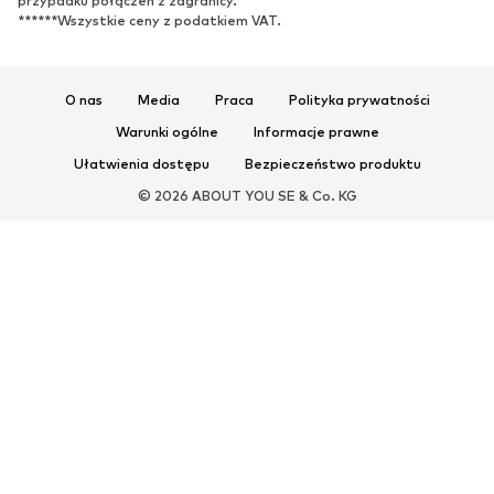
przypadku połączeń z zagranicy.
Sandały
Półbuty
******Wszystkie ceny z podatkiem VAT.
Buty sportowe
Baleriny
Klapki
Kapcie
Ekskluzywne
O nas
Media
Praca
Polityka prywatności
Warunki ogólne
Informacje prawne
SPORT
Ułatwienia dostępu
Bezpieczeństwo produktu
Odzież sportowa
Dziedziny sportowe
© 2026 ABOUT YOU SE & Co. KG
Buty sportowe
Plecaki & torby sportowe
Akcesoria sportowe
AKCESORIA
Nowości
Torby & plecaki
Biżuteria
Szale & chusty
Czapki & kapelusze
Paski
Portfele & etui
Okulary przeciwsłoneczne
Zegarki
Akcesoria domowe