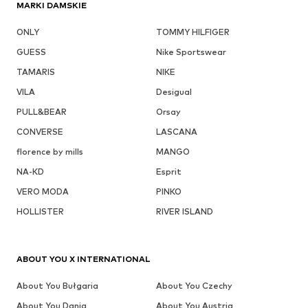
MARKI DAMSKIE
ONLY
TOMMY HILFIGER
GUESS
Nike Sportswear
TAMARIS
NIKE
VILA
Desigual
PULL&BEAR
Orsay
CONVERSE
LASCANA
florence by mills
MANGO
NA-KD
Esprit
VERO MODA
PINKO
HOLLISTER
RIVER ISLAND
ABOUT YOU X INTERNATIONAL
About You Bułgaria
About You Czechy
About You Dania
About You Austria