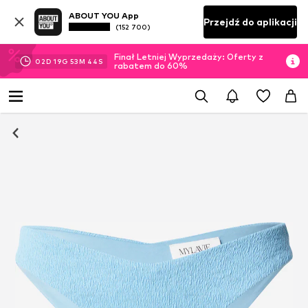
ABOUT YOU App
Przejdź do aplikacji
(152 700)
Finał Letniej Wyprzedaży: Oferty z
02
D
19
G
53
M
43
S
rabatem do 60%