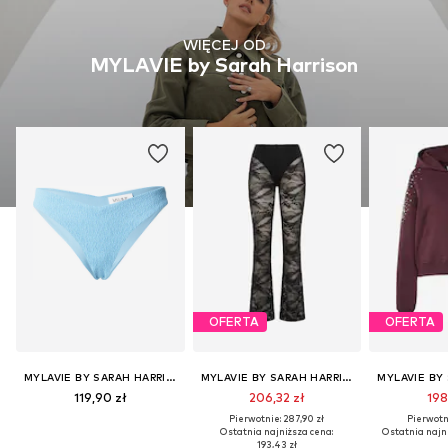
WIĘCEJ OD
MYLAVIE by Sarah Harrison
OFERTA
OFERTA
MYLAVIE BY SARAH HARRISON
MYLAVIE BY SARAH HARRISON
119,90 zł
206,32 zł
198
Pierwotnie: 287,90 zł
Pierwotni
Ostatnia najniższa cena:
Ostatnia najni
193,43 zł