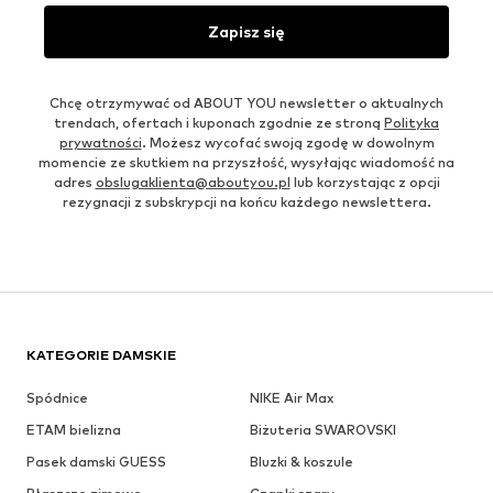
Zapisz się
Chcę otrzymywać od ABOUT YOU newsletter o aktualnych
trendach, ofertach i kuponach zgodnie ze stroną
Polityka
prywatności
. Możesz wycofać swoją zgodę w dowolnym
momencie ze skutkiem na przyszłość, wysyłając wiadomość na
adres
obslugaklienta@aboutyou.pl
lub korzystając z opcji
rezygnacji z subskrypcji na końcu każdego newslettera.
KATEGORIE DAMSKIE
Spódnice
NIKE Air Max
ETAM bielizna
Biżuteria SWAROVSKI
Pasek damski GUESS
Bluzki & koszule