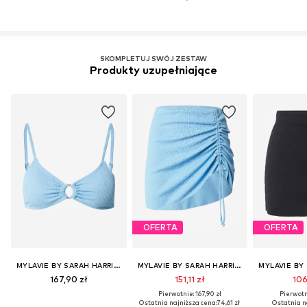
SKOMPLETUJ SWÓJ ZESTAW
Produkty uzupełniające
OFERTA
OFERTA
MYLAVIE BY SARAH HARRISON
MYLAVIE BY SARAH HARRISON
167,90 zł
151,11 zł
106
Pierwotnie: 167,90 zł
Pierwotni
Ostatnia najniższa cena:
74,61 zł
Ostatnia n