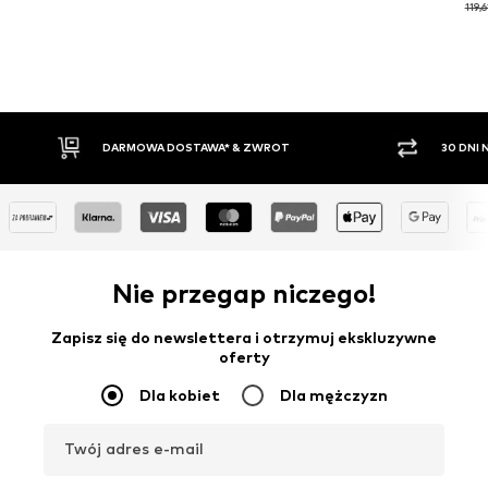
119,6
30 DNI NA ZWROT TOWARU
PŁATNO
Nie przegap niczego!
Zapisz się do newslettera i otrzymuj ekskluzywne
oferty
Dla kobiet
Dla mężczyzn
Twój adres e-mail