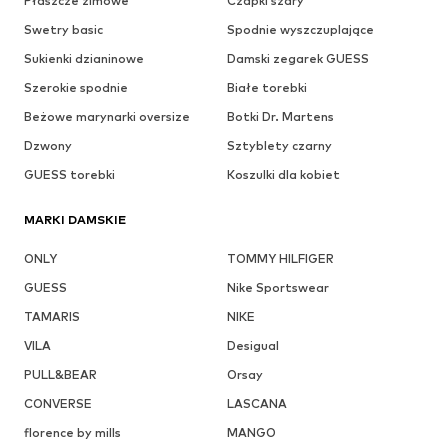
Płaszcze zimowe
Czapki szary
Swetry basic
Spodnie wyszczuplające
Sukienki dzianinowe
Damski zegarek GUESS
Szerokie spodnie
Białe torebki
Beżowe marynarki oversize
Botki Dr. Martens
Dzwony
Sztyblety czarny
GUESS torebki
Koszulki dla kobiet
MARKI DAMSKIE
ONLY
TOMMY HILFIGER
GUESS
Nike Sportswear
TAMARIS
NIKE
VILA
Desigual
PULL&BEAR
Orsay
CONVERSE
LASCANA
florence by mills
MANGO