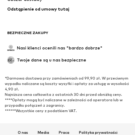
Bielizna
Bluzki & koszule
Odstąpienie od umowy tutaj
Płaszcze
Spódnice
Moda plażowa
Bluzy
Marynarki
Kombinezony
BEZPIECZNE ZAKUPY
Plus size
Moda ciążowa
Specjalne okazje
Ekskluzywne
Nasi klienci ocenili nas "bardzo dobrze"
Recykling
Twoje dane są u nas bezpieczne
BUTY
*Darmowa dostawa przy zamówieniach od 99,90 zł. W przeciwnym
Nowości
Na czasie
wypadku naliczane są koszty wysyłki i opłaty za usługę w wysokości
Trampki & sneakersy
Botki
4,90 zł.
Najniższa cena całkowita z ostatnich 30 dni przed obniżką ceny.
Czółenka & buty na obcasie
Kozaki
****Opłaty mogą być naliczane w zależności od operatora lub w
przypadku połączeń z zagranicy.
Sandały
Półbuty
******Wszystkie ceny z podatkiem VAT.
Buty sportowe
Baleriny
Klapki
Kapcie
Ekskluzywne
O nas
Media
Praca
Polityka prywatności