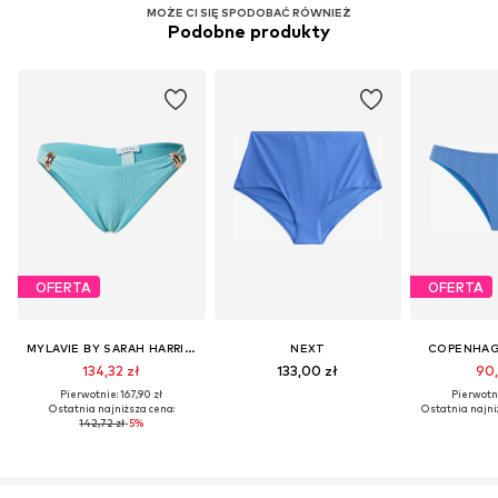
MOŻE CI SIĘ SPODOBAĆ RÓWNIEŻ
Podobne produkty
OFERTA
OFERTA
MYLAVIE BY SARAH HARRISON
NEXT
COPENHAG
134,32 zł
133,00 zł
90,
Pierwotnie: 167,90 zł
Pierwotni
Ostatnia najniższa cena:
Ostatnia najni
142,72 zł
-5%