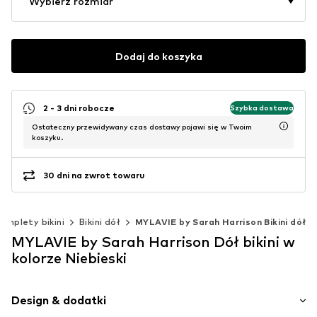
Wybierz rozmiar
Dodaj do koszyka
2 - 3 dni robocze
Szybka dostawa
Ostateczny przewidywany czas dostawy pojawi się w Twoim
koszyku.
30 dni na zwrot towaru
omplety bikini
Bikini dół
MYLAVIE by Sarah Harrison Bikini dół
MYLAVIE by Sarah Harrison Dół bikini w
kolorze Niebieski
Design & dodatki