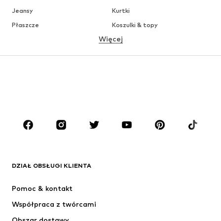
Jeansy
Kurtki
Płaszcze
Koszulki & topy
Więcej
Spodnie
Bielizna
Spódnice
Bluzki & koszule
Bluzy
Marynarki
Moda plażowa
Kombinezony
Plus size
Moda ciążowa
Buty
Sport
Akcesoria
Premium
ODZIEŻ
DZIAŁ OBSŁUGI KLIENTA
Nowości
Na czasie
Sukienki
Jeansy
Pomoc & kontakt
Koszulki & topy
Spodnie
Współpraca z twórcami
Kurtki
Swetry & dzianina
Obszar dostawy