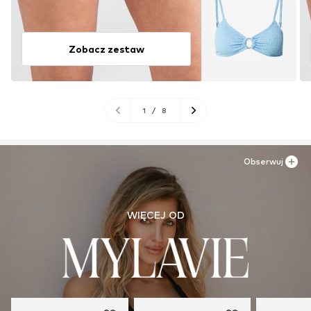
Zobacz zestaw
1
/
8
Obserwuj
WIĘCEJ OD