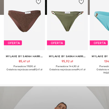
OFERTA
OFERTA
OFERTA
MYLAVIE BY SARAH HARRISON
MYLAVIE BY SARAH HARRISON
85,41 zł
95,92 zł
134
Pierwotnie: 119,90 zł
Pierwotnie: 144,90 zł
Pierwotni
Ostatnia najniższa cena:
85,41 zł
Ostatnia najniższa cena:
94,41 zł
Ostatnia n
142,7