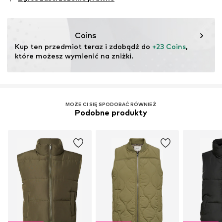
testu
Ten produkt zawiera materiały pochodzące z recyklingu
(pre- lub postkonsumenckie). Korzystanie z materiałów
Coins
pochodzących z recyklingu może zmniejszyć
Kup ten przedmiot teraz i zdobądź do 
+23 Coins
, 
zapotrzebowanie na surowce, uniknąć odpadów i chronić
które możesz wymienić na zniżki.
zasoby naturalne.
Więcej
MOŻE CI SIĘ SPODOBAĆ RÓWNIEŻ
Podobne produkty