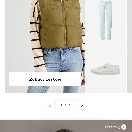
Zobacz zestaw
1
/
8
Obserwuj