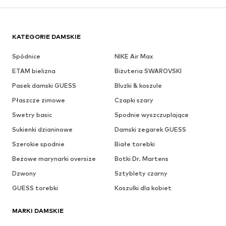
KATEGORIE DAMSKIE
Spódnice
NIKE Air Max
ETAM bielizna
Biżuteria SWAROVSKI
Pasek damski GUESS
Bluzki & koszule
Płaszcze zimowe
Czapki szary
Swetry basic
Spodnie wyszczuplające
Sukienki dzianinowe
Damski zegarek GUESS
Szerokie spodnie
Białe torebki
Beżowe marynarki oversize
Botki Dr. Martens
Dzwony
Sztyblety czarny
GUESS torebki
Koszulki dla kobiet
MARKI DAMSKIE