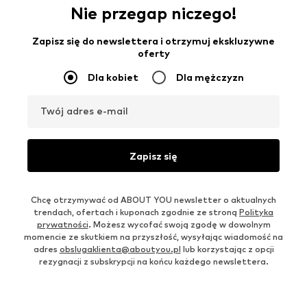
Nie przegap niczego!
Zapisz się do newslettera i otrzymuj ekskluzywne
oferty
Dla kobiet
Dla mężczyzn
Twój adres e-mail
Zapisz się
Chcę otrzymywać od ABOUT YOU newsletter o aktualnych
trendach, ofertach i kuponach zgodnie ze stroną
Polityka
prywatności
. Możesz wycofać swoją zgodę w dowolnym
momencie ze skutkiem na przyszłość, wysyłając wiadomość na
adres
obslugaklienta@aboutyou.pl
lub korzystając z opcji
rezygnacji z subskrypcji na końcu każdego newslettera.