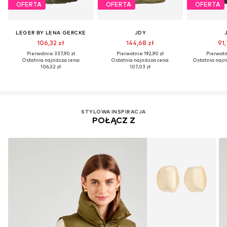
OFERTA
OFERTA
OFERTA
LEGER BY LENA GERCKE
JDY
106,32 zł
144,68 zł
91,
Pierwotnie: 337,90 zł
Pierwotnie: 192,90 zł
Pierwotni
Ostatnia najniższa cena:
Ostatnia najniższa cena:
Ostatnia najni
106,32 zł
107,03 zł
STYLOWA INSPIRACJA
POŁĄCZ Z