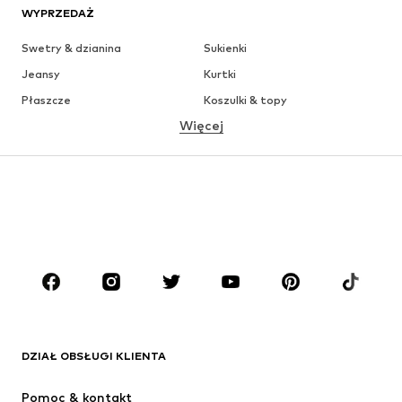
WYPRZEDAŻ
Swetry & dzianina
Sukienki
Jeansy
Kurtki
Płaszcze
Koszulki & topy
Więcej
Spodnie
Bielizna
Spódnice
Bluzki & koszule
Bluzy
Marynarki
Moda plażowa
Kombinezony
Plus size
Moda ciążowa
Buty
Sport
Akcesoria
Premium
ODZIEŻ
DZIAŁ OBSŁUGI KLIENTA
Nowości
Na czasie
Sukienki
Jeansy
Pomoc & kontakt