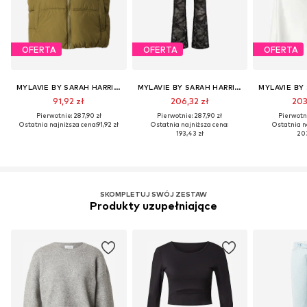
OFERTA
OFERTA
OFERTA
MYLAVIE BY SARAH HARRISON
MYLAVIE BY SARAH HARRISON
91,92 zł
206,32 zł
203
Pierwotnie: 287,90 zł
Pierwotnie: 287,90 zł
Pierwotni
Ostatnia najniższa cena:
91,92 zł
Ostatnia najniższa cena:
Ostatnia n
193,43 zł
203
SKOMPLETUJ SWÓJ ZESTAW
Produkty uzupełniające