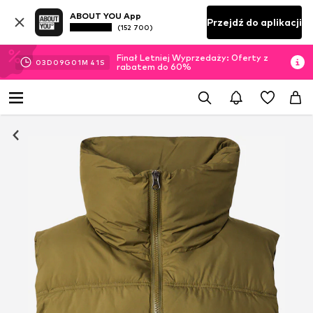
ABOUT YOU App
Przejdź do aplikacji
(152 700)
Finał Letniej Wyprzedaży: Oferty z
03
D
09
G
01
M
40
S
rabatem do 60%