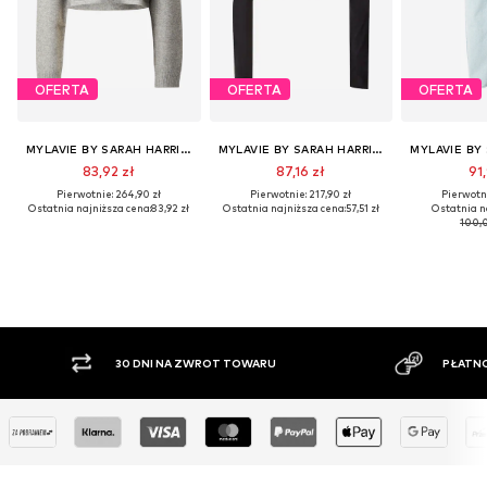
OFERTA
OFERTA
OFERTA
MYLAVIE BY SARAH HARRISON
MYLAVIE BY SARAH HARRISON
83,92 zł
87,16 zł
91,
Pierwotnie: 264,90 zł
Pierwotnie: 217,90 zł
Pierwotni
Ostatnia najniższa cena:
83,92 zł
Ostatnia najniższa cena:
57,51 zł
Ostatnia n
100,0
30 DNI NA ZWROT TOWARU
PŁATNO