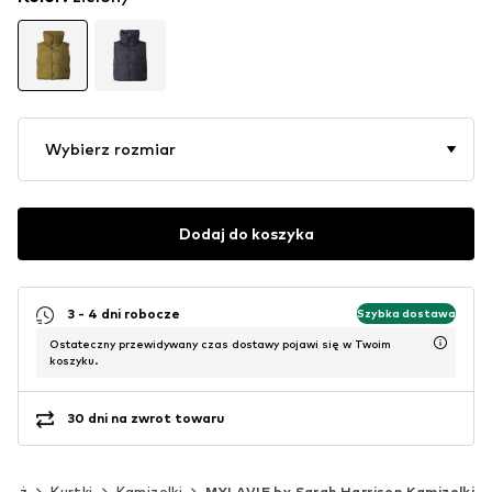
Wybierz rozmiar
Dodaj do koszyka
3 - 4 dni robocze
Szybka dostawa
Ostateczny przewidywany czas dostawy pojawi się w Twoim
koszyku.
30 dni na zwrot towaru
zież
Kurtki
Kamizelki
MYLAVIE by Sarah Harrison Kamizelki