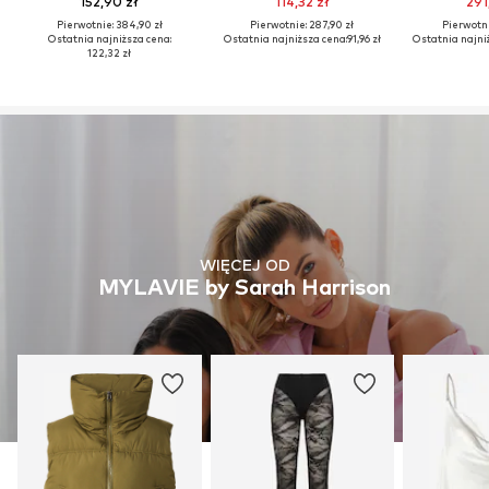
152,90 zł
114,32 zł
291
Pierwotnie: 384,90 zł
Pierwotnie: 287,90 zł
Pierwotni
Ostatnia najniższa cena:
Ostatnia najniższa cena:
91,96 zł
Ostatnia najni
122,32 zł
WIĘCEJ OD
MYLAVIE by Sarah Harrison