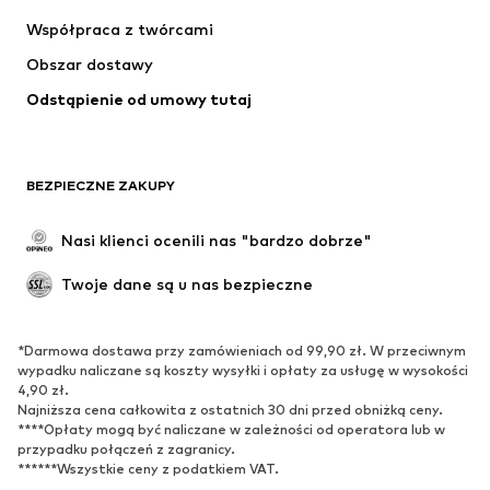
Koszulki & topy
Spodnie
Współpraca z twórcami
Kurtki
Swetry & dzianina
Obszar dostawy
Bielizna
Bluzki & koszule
Odstąpienie od umowy tutaj
Płaszcze
Spódnice
Moda plażowa
Bluzy
Marynarki
Kombinezony
BEZPIECZNE ZAKUPY
Plus size
Moda ciążowa
Specjalne okazje
Ekskluzywne
Nasi klienci ocenili nas "bardzo dobrze"
Recykling
Twoje dane są u nas bezpieczne
BUTY
*Darmowa dostawa przy zamówieniach od 99,90 zł. W przeciwnym
Nowości
Na czasie
wypadku naliczane są koszty wysyłki i opłaty za usługę w wysokości
Trampki & sneakersy
Botki
4,90 zł.
Najniższa cena całkowita z ostatnich 30 dni przed obniżką ceny.
Czółenka & buty na obcasie
Kozaki
****Opłaty mogą być naliczane w zależności od operatora lub w
przypadku połączeń z zagranicy.
Sandały
Półbuty
******Wszystkie ceny z podatkiem VAT.
Buty sportowe
Baleriny