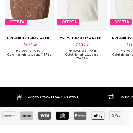
OFERTA
OFERTA
OFERTA
MYLAVIE BY SARAH HARRISON
MYLAVIE BY SARAH HARRISON
115,74 zł
174,32 zł
163
Pierwotnie: 192,90 zł
Pierwotnie: 217,90 zł
Pierwotni
Ostatnia najniższa cena:
115,74 zł
Ostatnia najniższa cena:
Ostatnia najni
174,32 zł
30 DNI NA ZWROT TOWARU
PŁATNO