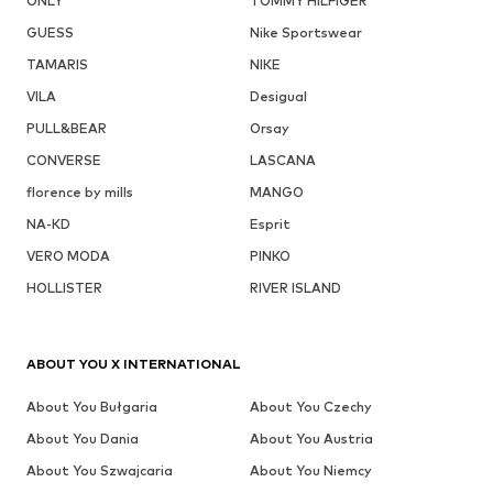
ONLY
TOMMY HILFIGER
GUESS
Nike Sportswear
TAMARIS
NIKE
VILA
Desigual
PULL&BEAR
Orsay
CONVERSE
LASCANA
florence by mills
MANGO
NA-KD
Esprit
VERO MODA
PINKO
HOLLISTER
RIVER ISLAND
ABOUT YOU X INTERNATIONAL
About You Bułgaria
About You Czechy
About You Dania
About You Austria
About You Szwajcaria
About You Niemcy