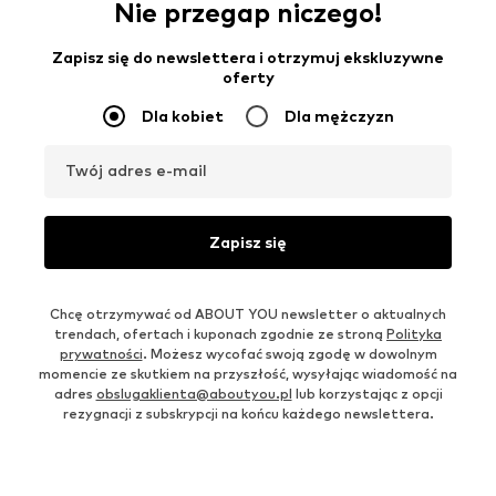
Nie przegap niczego!
Zapisz się do newslettera i otrzymuj ekskluzywne
oferty
Dla kobiet
Dla mężczyzn
Twój adres e-mail
Zapisz się
Chcę otrzymywać od ABOUT YOU newsletter o aktualnych
trendach, ofertach i kuponach zgodnie ze stroną
Polityka
prywatności
. Możesz wycofać swoją zgodę w dowolnym
momencie ze skutkiem na przyszłość, wysyłając wiadomość na
adres
obslugaklienta@aboutyou.pl
lub korzystając z opcji
rezygnacji z subskrypcji na końcu każdego newslettera.