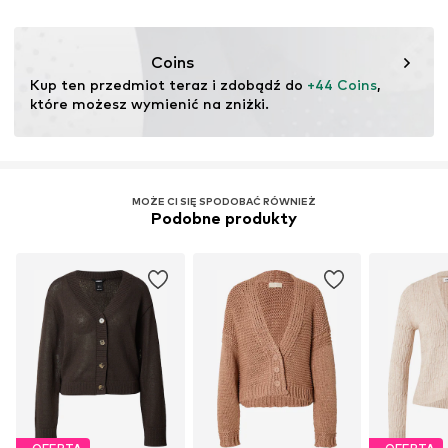
30 °C łatwe w pielęgnacji pranie
Ten produkt zawiera materiał celulozowy wykonany z
Delikatnie czyścić bez perchloroetylenu
drewna. Normy dotyczące materiałów
Coins
drewnopochodnych koncentrują się na zmniejszeniu
Kup ten przedmiot teraz i zdobądź do 
+44 Coins
, 
zużycia wody, chemikaliów i energii w produkcji włókien.
które możesz wymienić na zniżki.
Certyfikaty & licencje
LENZING™ i ECOVERO™ są znakami towarowymi
firmy Lenzing AG.
MOŻE CI SIĘ SPODOBAĆ RÓWNIEŻ
Podobne produkty
Więcej