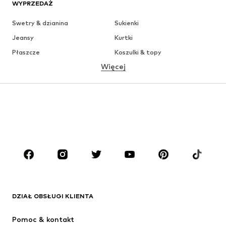
WYPRZEDAŻ
Swetry & dzianina
Sukienki
Jeansy
Kurtki
Płaszcze
Koszulki & topy
Więcej
Spodnie
Bielizna
Spódnice
Bluzki & koszule
Bluzy
Marynarki
Moda plażowa
Kombinezony
Plus size
Moda ciążowa
Buty
Sport
Akcesoria
Premium
ODZIEŻ
DZIAŁ OBSŁUGI KLIENTA
Nowości
Na czasie
Sukienki
Jeansy
Pomoc & kontakt