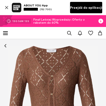
ABOUT YOU App
Przejdź do aplikacji
(152 700)
Finał Letniej Wyprzedaży: Oferty z
13
G
56
M
12
S
rabatem do 60%