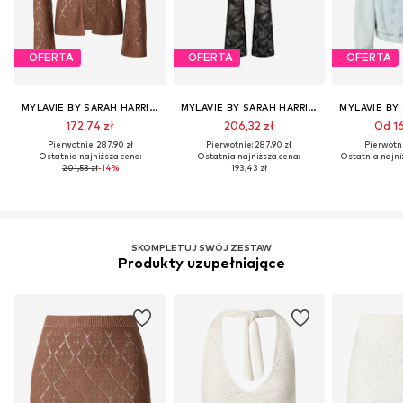
OFERTA
OFERTA
OFERTA
MYLAVIE BY SARAH HARRISON
MYLAVIE BY SARAH HARRISON
172,74 zł
206,32 zł
Od 16
Pierwotnie: 287,90 zł
Pierwotnie: 287,90 zł
Pierwotni
Ostatnia najniższa cena:
Ostatnia najniższa cena:
Ostatnia najni
201,53 zł
-14%
193,43 zł
SKOMPLETUJ SWÓJ ZESTAW
Produkty uzupełniające