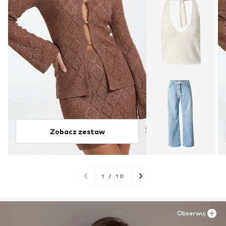
Zobacz zestaw
1
/
10
Obserwuj