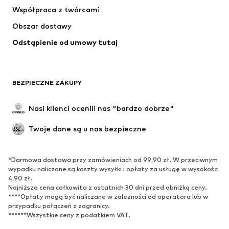
Koszulki & topy
Spodnie
Współpraca z twórcami
Kurtki
Swetry & dzianina
Obszar dostawy
Bielizna
Bluzki & koszule
Odstąpienie od umowy tutaj
Płaszcze
Spódnice
Moda plażowa
Bluzy
Marynarki
Kombinezony
BEZPIECZNE ZAKUPY
Plus size
Moda ciążowa
Specjalne okazje
Ekskluzywne
Nasi klienci ocenili nas "bardzo dobrze"
Recykling
Twoje dane są u nas bezpieczne
BUTY
*Darmowa dostawa przy zamówieniach od 99,90 zł. W przeciwnym
Nowości
Na czasie
wypadku naliczane są koszty wysyłki i opłaty za usługę w wysokości
Trampki & sneakersy
Botki
4,90 zł.
Najniższa cena całkowita z ostatnich 30 dni przed obniżką ceny.
Czółenka & buty na obcasie
Kozaki
****Opłaty mogą być naliczane w zależności od operatora lub w
przypadku połączeń z zagranicy.
Sandały
Półbuty
******Wszystkie ceny z podatkiem VAT.
Buty sportowe
Baleriny