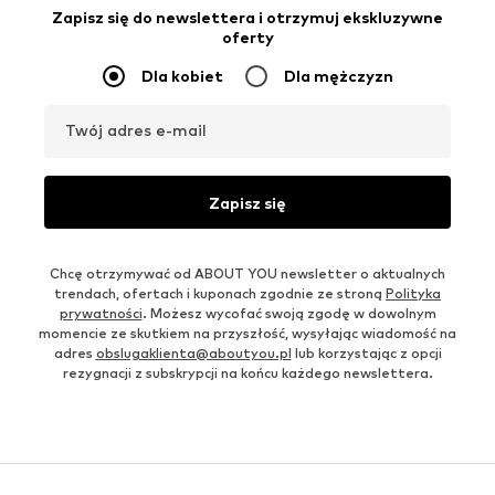
Zapisz się do newslettera i otrzymuj ekskluzywne
oferty
Dla kobiet
Dla mężczyzn
Twój adres e-mail
Zapisz się
Chcę otrzymywać od ABOUT YOU newsletter o aktualnych
trendach, ofertach i kuponach zgodnie ze stroną
Polityka
prywatności
. Możesz wycofać swoją zgodę w dowolnym
momencie ze skutkiem na przyszłość, wysyłając wiadomość na
adres
obslugaklienta@aboutyou.pl
lub korzystając z opcji
rezygnacji z subskrypcji na końcu każdego newslettera.