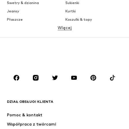
Swetry & dzianina
Sukienki
Jeansy
Kurtki
Płaszcze
Koszulki & topy
Więcej
Spodnie
Bielizna
Spódnice
Bluzki & koszule
Bluzy
Marynarki
Moda plażowa
Kombinezony
Plus size
Moda ciążowa
Buty
Sport
Akcesoria
Premium
ODZIEŻ
DZIAŁ OBSŁUGI KLIENTA
Nowości
Na czasie
Sukienki
Jeansy
Pomoc & kontakt
Koszulki & topy
Spodnie
Współpraca z twórcami
Kurtki
Swetry & dzianina