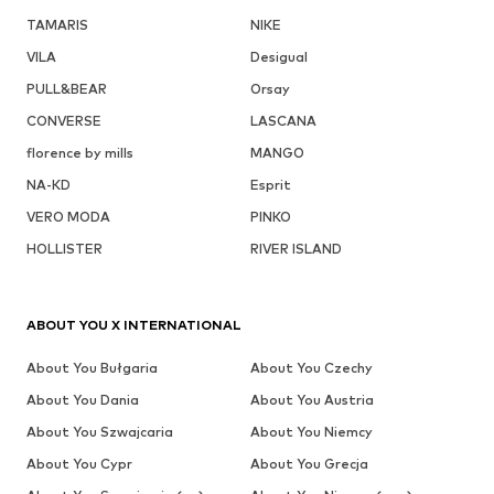
TAMARIS
NIKE
VILA
Desigual
PULL&BEAR
Orsay
CONVERSE
LASCANA
florence by mills
MANGO
NA-KD
Esprit
VERO MODA
PINKO
HOLLISTER
RIVER ISLAND
ABOUT YOU X INTERNATIONAL
About You Bułgaria
About You Czechy
About You Dania
About You Austria
About You Szwajcaria
About You Niemcy
About You Cypr
About You Grecja