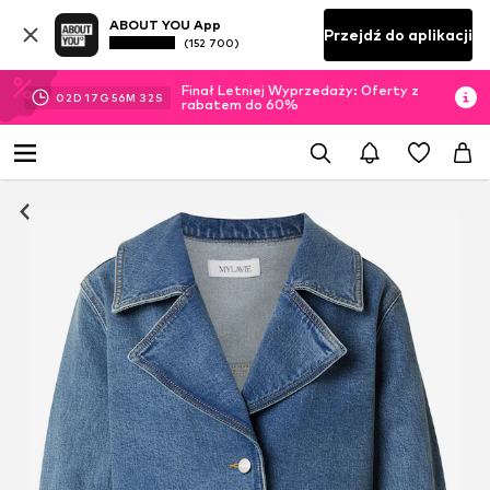
ABOUT YOU App
Przejdź do aplikacji
(152 700)
Finał Letniej Wyprzedaży: Oferty z
02
D
17
G
56
M
32
S
rabatem do 60%