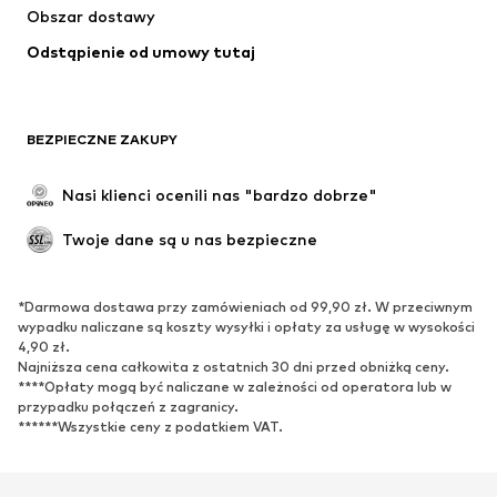
Obszar dostawy
Bielizna
Bluzki & koszule
Odstąpienie od umowy tutaj
Płaszcze
Spódnice
Moda plażowa
Bluzy
Marynarki
Kombinezony
BEZPIECZNE ZAKUPY
Plus size
Moda ciążowa
Specjalne okazje
Ekskluzywne
Nasi klienci ocenili nas "bardzo dobrze"
Recykling
Twoje dane są u nas bezpieczne
BUTY
*Darmowa dostawa przy zamówieniach od 99,90 zł. W przeciwnym
Nowości
Na czasie
wypadku naliczane są koszty wysyłki i opłaty za usługę w wysokości
Trampki & sneakersy
Botki
4,90 zł.
Najniższa cena całkowita z ostatnich 30 dni przed obniżką ceny.
Czółenka & buty na obcasie
Kozaki
****Opłaty mogą być naliczane w zależności od operatora lub w
przypadku połączeń z zagranicy.
Sandały
Półbuty
******Wszystkie ceny z podatkiem VAT.
Buty sportowe
Baleriny
Klapki
Kapcie