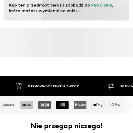
ekosystemów poprzez rolnictwo ekologiczne poprzez
Kup ten przedmiot teraz i zdobądź do 
+46 Coins
, 
rezygnację z modyfikacji genetycznych oraz ograniczenie
które możesz wymienić na zniżki.
zużycia wody i nawozów chemicznych.
Więcej
DARMOWA DOSTAWA* & ZWROT
30 DNI
Nie przegap niczego!