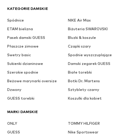
KATEGORIE DAMSKIE
Spódnice
NIKE Air Max
ETAM bielizna
Biżuteria SWAROVSKI
Pasek damski GUESS
Bluzki & koszule
Płaszcze zimowe
Czapki szary
Swetry basic
Spodnie wyszczuplające
Sukienki dzianinowe
Damski zegarek GUESS
Szerokie spodnie
Białe torebki
Beżowe marynarki oversize
Botki Dr. Martens
Dzwony
Sztyblety czarny
GUESS torebki
Koszulki dla kobiet
MARKI DAMSKIE
ONLY
TOMMY HILFIGER
GUESS
Nike Sportswear