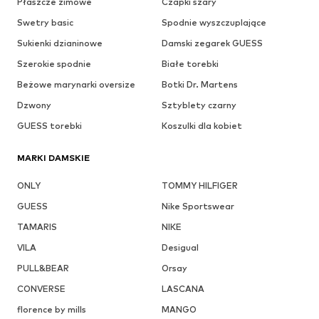
Płaszcze zimowe
Czapki szary
Swetry basic
Spodnie wyszczuplające
Sukienki dzianinowe
Damski zegarek GUESS
Szerokie spodnie
Białe torebki
Beżowe marynarki oversize
Botki Dr. Martens
Dzwony
Sztyblety czarny
GUESS torebki
Koszulki dla kobiet
MARKI DAMSKIE
ONLY
TOMMY HILFIGER
GUESS
Nike Sportswear
TAMARIS
NIKE
VILA
Desigual
PULL&BEAR
Orsay
CONVERSE
LASCANA
florence by mills
MANGO