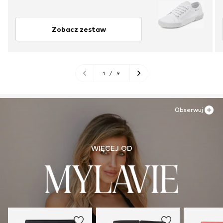
Zobacz zestaw
1
/
9
Obserwuj
WIĘCEJ OD