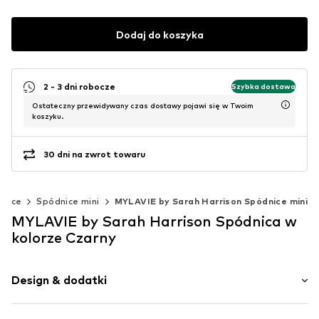
Dodaj do koszyka
2 - 3 dni robocze
Szybka dostawa
Ostateczny przewidywany czas dostawy pojawi się w Twoim
koszyku.
30 dni na zwrot towaru
dnice
Spódnice mini
MYLAVIE by Sarah Harrison Spódnice mini
MYLAVIE by Sarah Harrison Spódnica w
kolorze Czarny
Design & dodatki
Jednolite kolory