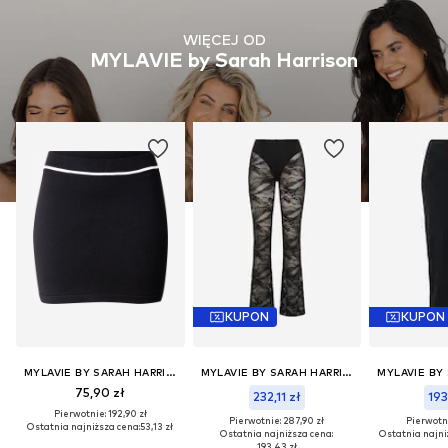
WIĘCEJ OD
MYLAVIE by Sarah Harrison
KUPON
KUPON
MYLAVIE BY SARAH HARRISON
MYLAVIE BY SARAH HARRISON
75,90 zł
232,11 zł
193
Pierwotnie: 192,90 zł
Pierwotnie: 287,90 zł
Pierwotni
Ostatnia najniższa cena:
53,13 zł
Ostatnia najniższa cena:
Ostatnia najni
193,43 zł