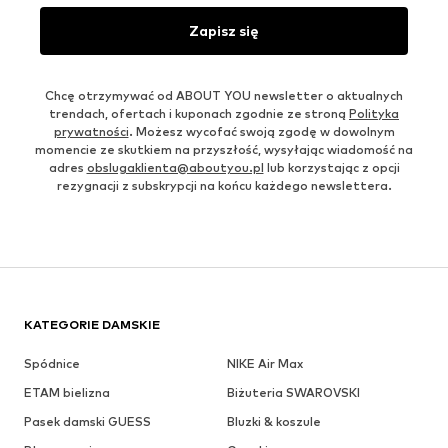
Zapisz się
Chcę otrzymywać od ABOUT YOU newsletter o aktualnych
trendach, ofertach i kuponach zgodnie ze stroną
Polityka
prywatności
. Możesz wycofać swoją zgodę w dowolnym
momencie ze skutkiem na przyszłość, wysyłając wiadomość na
adres
obslugaklienta@aboutyou.pl
lub korzystając z opcji
rezygnacji z subskrypcji na końcu każdego newslettera.
KATEGORIE DAMSKIE
Spódnice
NIKE Air Max
ETAM bielizna
Biżuteria SWAROVSKI
Pasek damski GUESS
Bluzki & koszule