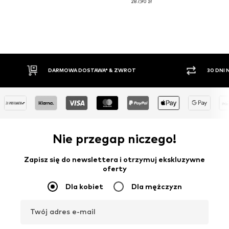
287,90 zł
30 DNI NA ZWROT TOWARU
PŁATNO
Nie przegap niczego!
Zapisz się do newslettera i otrzymuj ekskluzywne
oferty
Dla kobiet
Dla mężczyzn
Twój adres e-mail