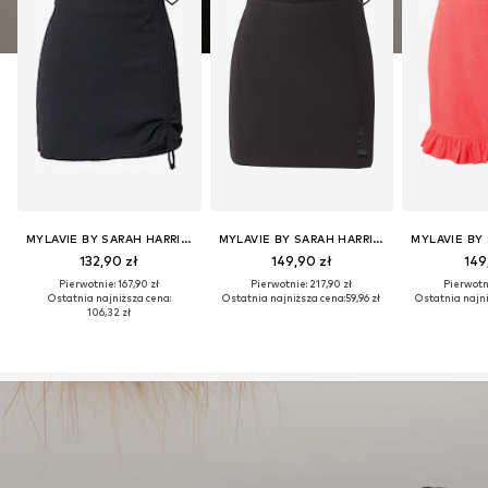
MYLAVIE BY SARAH HARRISON
MYLAVIE BY SARAH HARRISON
132,90 zł
149,90 zł
149
Pierwotnie: 167,90 zł
Pierwotnie: 217,90 zł
Pierwotni
Ostatnia najniższa cena:
Ostatnia najniższa cena:
59,96 zł
Ostatnia najni
106,32 zł