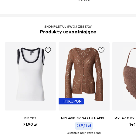
SKOMPLETUJ SWÓJ ZESTAW
Produkty uzupełniające
KUPON
PIECES
MYLAVIE BY SARAH HARRISON
71,90 zł
144
259,11 zł
Ostatnia najniższa cena: