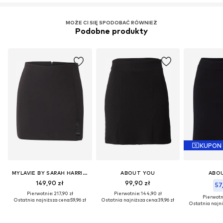
Więcej
MOŻE CI SIĘ SPODOBAĆ RÓWNIEŻ
Podobne produkty
KUPON
MYLAVIE BY SARAH HARRISON
ABOUT YOU
ABO
149,90 zł
99,90 zł
57
Pierwotnie: 217,90 zł
Pierwotnie: 144,90 zł
Pierwotni
Ostatnia najniższa cena:
59,96 zł
Ostatnia najniższa cena:
39,96 zł
Ostatnia najni