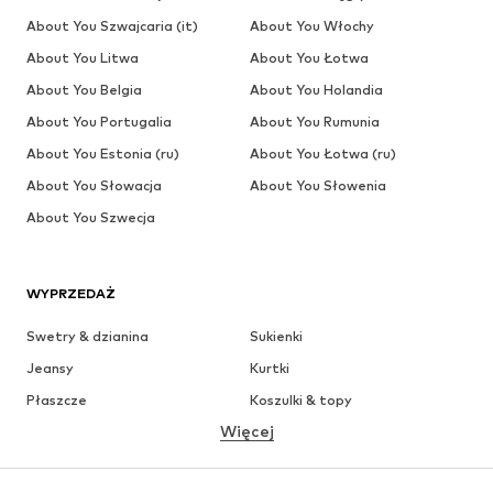
About You Szwajcaria (it)
About You Włochy
About You Litwa
About You Łotwa
About You Belgia
About You Holandia
About You Portugalia
About You Rumunia
About You Estonia (ru)
About You Łotwa (ru)
About You Słowacja
About You Słowenia
About You Szwecja
WYPRZEDAŻ
Swetry & dzianina
Sukienki
Jeansy
Kurtki
Płaszcze
Koszulki & topy
Więcej
Spodnie
Bielizna
Spódnice
Bluzki & koszule