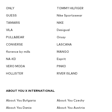
ONLY
TOMMY HILFIGER
GUESS
Nike Sportswear
TAMARIS
NIKE
VILA
Desigual
PULL&BEAR
Orsay
CONVERSE
LASCANA
florence by mills
MANGO
NA-KD
Esprit
VERO MODA
PINKO
HOLLISTER
RIVER ISLAND
ABOUT YOU X INTERNATIONAL
About You Bułgaria
About You Czechy
About You Dania
About You Austria