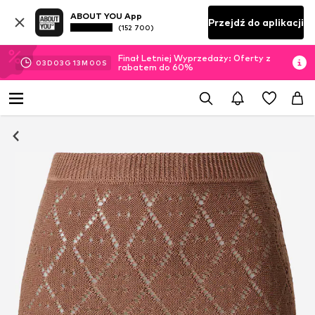
ABOUT YOU App
Przejdź do aplikacji
(152 700)
Finał Letniej Wyprzedaży: Oferty z
03
D
03
G
12
M
59
S
rabatem do 60%