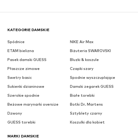
KATEGORIE DAMSKIE
Spódnice
NIKE Air Max
ETAM bielizna
Biżuteria SWAROVSKI
Pasek damski GUESS
Bluzki & koszule
Płaszcze zimowe
Czapki szary
Swetry basic
Spodnie wyszczuplające
Sukienki dzianinowe
Damski zegarek GUESS
Szerokie spodnie
Białe torebki
Beżowe marynarki oversize
Botki Dr. Martens
Dzwony
Sztyblety czarny
GUESS torebki
Koszulki dla kobiet
MARKI DAMSKIE