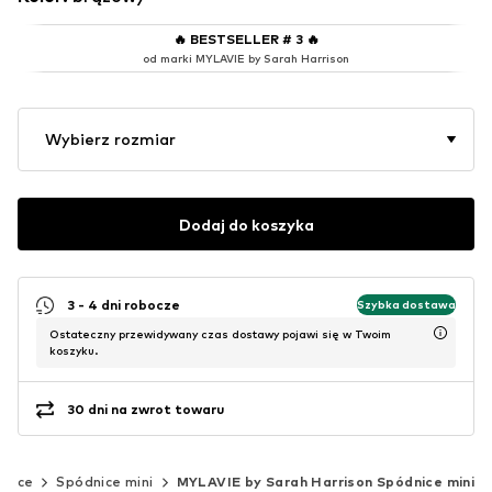
🔥
BESTSELLER # 3
🔥
od marki MYLAVIE by Sarah Harrison
Wybierz rozmiar
Dodaj do koszyka
3 - 4 dni robocze
Szybka dostawa
Ostateczny przewidywany czas dostawy pojawi się w Twoim
koszyku.
30 dni na zwrot towaru
dnice
Spódnice mini
MYLAVIE by Sarah Harrison Spódnice mini