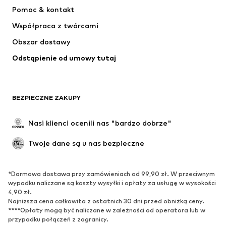
Sukienki
Jeansy
Pomoc & kontakt
Koszulki & topy
Spodnie
Współpraca z twórcami
Kurtki
Swetry & dzianina
Obszar dostawy
Bielizna
Bluzki & koszule
Odstąpienie od umowy tutaj
Płaszcze
Spódnice
Moda plażowa
Bluzy
Marynarki
Kombinezony
BEZPIECZNE ZAKUPY
Plus size
Moda ciążowa
Specjalne okazje
Ekskluzywne
Nasi klienci ocenili nas "bardzo dobrze"
Recykling
Twoje dane są u nas bezpieczne
BUTY
*Darmowa dostawa przy zamówieniach od 99,90 zł. W przeciwnym
Nowości
Na czasie
wypadku naliczane są koszty wysyłki i opłaty za usługę w wysokości
Trampki & sneakersy
Botki
4,90 zł.
Najniższa cena całkowita z ostatnich 30 dni przed obniżką ceny.
Czółenka & buty na obcasie
Kozaki
****Opłaty mogą być naliczane w zależności od operatora lub w
przypadku połączeń z zagranicy.
Sandały
Półbuty