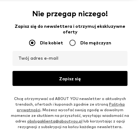
Nie przegap niczego!
Zapisz się do newslettera i otrzymuj ekskluzywne
oferty
Dla kobiet
Dla mężczyzn
Twój adres e-mail
Zapisz się
Chcę otrzymywać od ABOUT YOU newsletter o aktualnych
trendach, ofertach i kuponach zgodnie ze stroną
Polityka
prywatności
. Możesz wycofać swoją zgodę w dowolnym
momencie ze skutkiem na przyszłość, wysyłając wiadomość na
adres
obslugaklienta@aboutyou.pl
lub korzystając z opcji
rezygnacji z subskrypcji na końcu każdego newslettera.