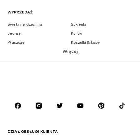
WYPRZEDAŻ
Swetry & dzianina
Sukienki
Jeansy
Kurtki
Płaszcze
Koszulki & topy
Więcej
Spodnie
Bielizna
Spódnice
Bluzki & koszule
Bluzy
Marynarki
Moda plażowa
Kombinezony
Plus size
Moda ciążowa
Buty
Sport
Akcesoria
Premium
ODZIEŻ
DZIAŁ OBSŁUGI KLIENTA
Nowości
Na czasie