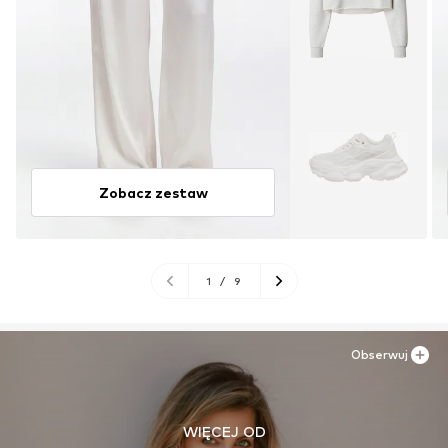
Zobacz zestaw
1
/
9
Obserwuj
WIĘCEJ OD