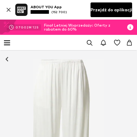
ABOUT YOU App
Przejdź do aplikacji
(152 700)
Finał Letniej Wyprzedaży: Oferty z
07
G
02
M
11
S
rabatem do 60%