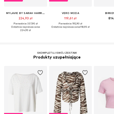
MYLAVIE BY SARAH HARRISON
VERO MODA
BIRK
224,93 zł
119,61 zł
814
Pierwotnie: 337,90 zł
Pierwotnie: 192,90 zł
Ostatnia najniższa cena:
Ostatnia najniższa cena:
118,93 zł
224,93 zł
SKOMPLETUJ SWÓJ ZESTAW
Produkty uzupełniające