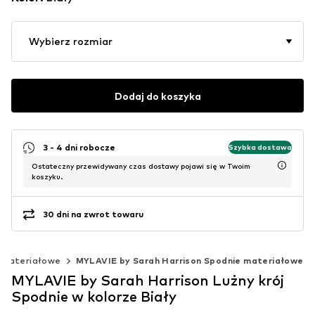
Wybierz rozmiar
Dodaj do koszyka
3 - 4 dni robocze
Szybka dostawa
Ostateczny przewidywany czas dostawy pojawi się w Twoim
koszyku.
30 dni na zwrot towaru
 materiałowe
MYLAVIE by Sarah Harrison Spodnie materiałowe
MYLAVIE by Sarah Harrison Lużny krój
Spodnie w kolorze Biały