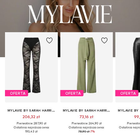
OFERTA
OFERTA
OFERTA
MYLAVIE BY SARAH HARRISON
MYLAVIE BY SARAH HARRISON
206,32 zł
73,16 zł
99,
Pierwotnie: 287,90 zł
Pierwotnie: 264,90 zł
Pierwotni
Ostatnia najniższa cena:
Ostatnia najniższa cena:
Ostatnia najni
193,43 zł
78,90 zł
-7%