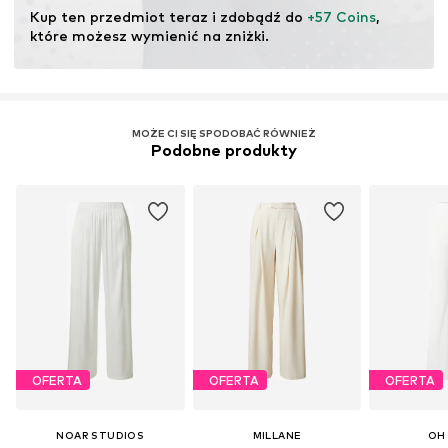
drewnopochodnych koncentrują się na zmniejszeniu
Kup ten przedmiot teraz i zdobądź do 
+57 Coins
, 
zużycia wody, chemikaliów i energii w produkcji włókien.
które możesz wymienić na zniżki.
Więcej
MOŻE CI SIĘ SPODOBAĆ RÓWNIEŻ
Podobne produkty
OFERTA
OFERTA
OFERTA
NOAR STUDIOS
MILLANE
OH 