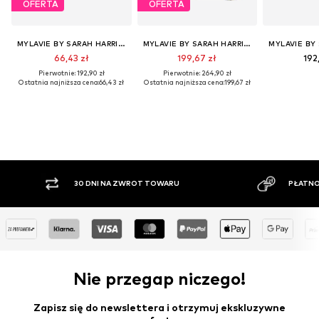
OFERTA
OFERTA
MYLAVIE BY SARAH HARRISON
MYLAVIE BY SARAH HARRISON
66,43 zł
199,67 zł
192
Pierwotnie: 192,90 zł
Pierwotnie: 264,90 zł
Ostatnia najniższa cena:
66,43 zł
Ostatnia najniższa cena:
199,67 zł
PŁATNOŚĆ ZA POBRANIEM
DUŻ
Nie przegap niczego!
Zapisz się do newslettera i otrzymuj ekskluzywne