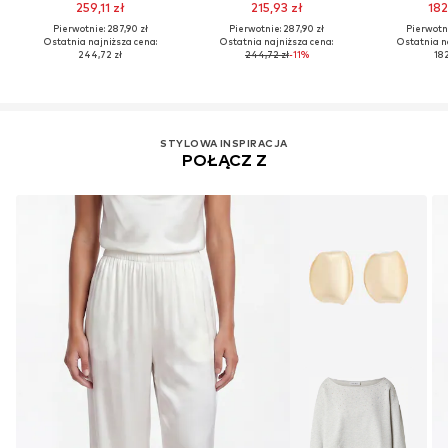
259,11 zł
215,93 zł
182
Pierwotnie: 287,90 zł
Pierwotnie: 287,90 zł
Pierwotni
Ostatnia najniższa cena:
Ostatnia najniższa cena:
Ostatnia n
244,72 zł
244,72 zł
-11%
182
STYLOWA INSPIRACJA
POŁĄCZ Z