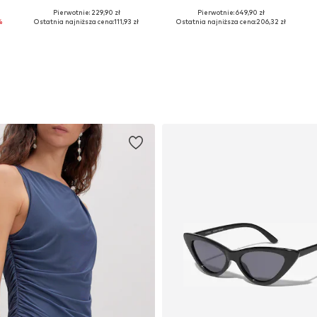
Pierwotnie: 229,90 zł
Pierwotnie: 649,90 zł
Dostępne rozmiary: 38, 40, 42
Dostępne rozmiary: 34, 36, 38, 40
%
Ostatnia najniższa cena:
111,93 zł
Ostatnia najniższa cena:
206,32 zł
Dodaj do koszyka
Dodaj do koszyka