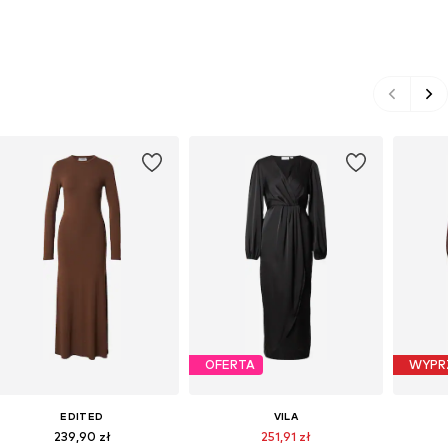
OFERTA
WYPR
EDITED
VILA
239,90 zł
251,91 zł