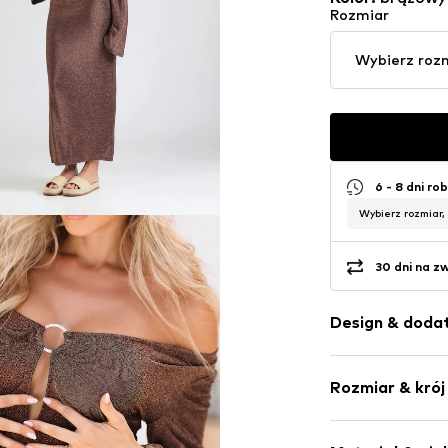
Rozmiar
Wybierz roz
6 - 8 dni ro
Wybierz rozmiar,
30 dni na z
Design & dodat
Jednolite kol
Rozmiar & krój
Szerokie ram
Dekolt w sere
Długość ręka