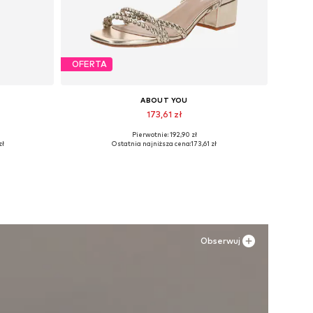
OFERTA
ABOUT YOU
173,61 zł
Pierwotnie: 192,90 zł
e
Dostępne rozmiary: 36, 38, 39, 40, 41
zł
Ostatnia najniższa cena:
173,61 zł
Dodaj do koszyka
Obserwuj