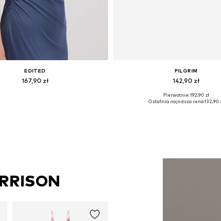
EDITED
PILGRIM
167,90 zł
142,90 zł
Pierwotnie: 192,90 zł
Dostępne rozmiary: 1
Dostępne rozmiary: One Siz
Ostatnia najniższa cena:
132,90 
Dodaj do koszyka
Dodaj do koszyka
ARRISON