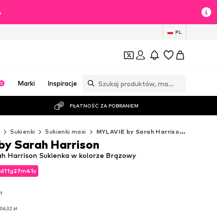
%
PL
Marki
Inspiracje
PŁATNOŚĆ ZA POBRANIEM
ż
Sukienki
Sukienki maxi
MYLAVIE by Sarah Harrison Sukienki maxi
y Sarah Harrison
h Harrison Sukienka w kolorze Brązowy
d
11
g
27
m
40
s
d
11
g
27
m
40
s
AT
AT
06,32 zł
06,32 zł