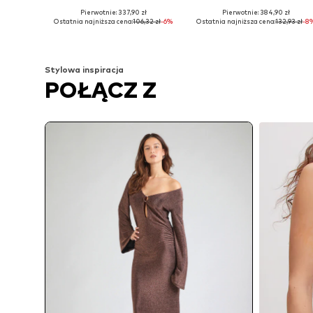
Pierwotnie: 337,90 zł
Pierwotnie: 384,90 zł
Dostępne rozmiary: 34, 36, 38
Dostępne rozmiary: 34, 36, 38
Ostatnia najniższa cena:
106,32 zł
-6%
Ostatnia najniższa cena:
132,93 zł
-8
Dodaj do koszyka
Dodaj do koszyka
Stylowa inspiracja
POŁĄCZ Z