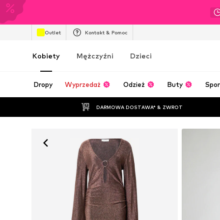
Outlet
Kontakt & Pomoc
Kobiety
Mężczyźni
Dzieci
Dropy
Wyprzedaż
Odzież
Buty
Spor
DARMOWA DOSTAWA* & ZWROT