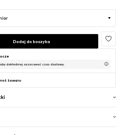
miar
Dodaj do koszyka
bocze
 aby dokładniej oszacować czas dostawy.
wrot towaru
ki
ory
iączko
k
wa: Długi rękaw