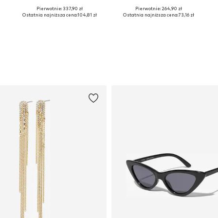
Pierwotnie: 337,90 zł
Pierwotnie: 264,90 zł
4, 36, 38, 40, 42
Dostępne rozmiary: 34, 38, 40, 42
Dostępne rozmiary: 38, 40, 42
Ostatnia najniższa cena:
104,81 zł
Ostatnia najniższa cena:
73,16 zł
Dodaj do koszyka
Dodaj do koszyka