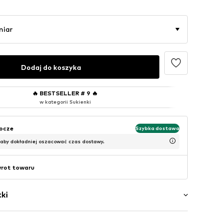
miar
Dodaj do koszyka
🔥
BESTSELLER # 9
🔥
w kategorii Sukienki
bocze
Szybka dostawa
 aby dokładniej oszacować czas dostawy.
wrot towaru
ki
ory