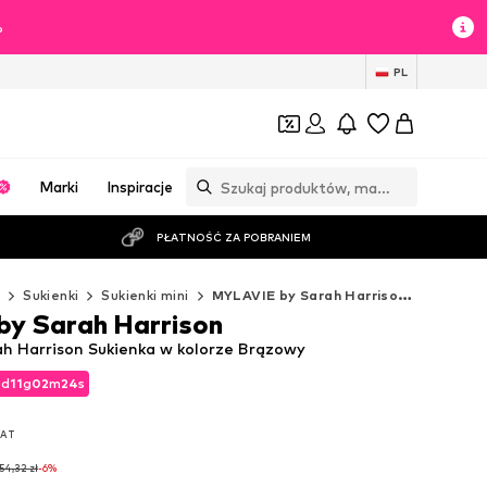
%
PL
Marki
Inspiracje
PŁATNOŚĆ ZA POBRANIEM
ż
Sukienki
Sukienki mini
MYLAVIE by Sarah Harrison Sukienki mini
y Sarah Harrison
h Harrison Sukienka w kolorze Brązowy
2
d
11
g
02
m
22
s
2
d
11
g
02
m
22
s
VAT
VAT
54,32 zł
-6%
54,32 zł
-6%