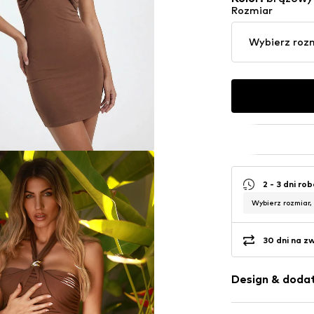
Rozmiar
Wybierz roz
2 - 3 dni ro
Wybierz rozmiar,
30 dni na z
Design & dodat
Jednolite kol