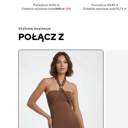
Pierwotnie: 167,90 zł
Pierwotnie: 192,90 zł
Dostępne rozmiary: 34, 36, 38, 40, 42, 44
Dostępne rozmiary: 3
Ostatnia najniższa cena:
49,90 zł
-10%
Ostatnia najniższa cena:
115,74 zł
Dodaj do koszyka
Dodaj do koszyka
Stylowa inspiracja
POŁĄCZ Z