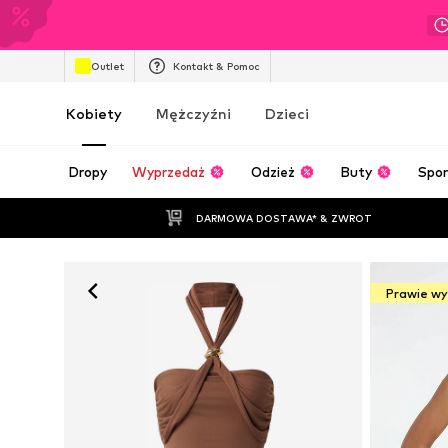
Outlet
Kontakt & Pomoc
Kobiety
Mężczyźni
Dzieci
Dropy
Wyprzedaż
Odzież
Buty
Spor
DARMOWA DOSTAWA* & ZWROT
Prawie w