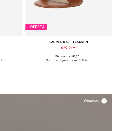
OFERTA
LAUREN RALPH LAUREN
629,91 zł
Pierwotnie: 699,90 zł
e
Dostępne w różnych rozmiarach
zł
Ostatnia najniższa cena:
388,43 zł
Dodaj do koszyka
Obserwuj