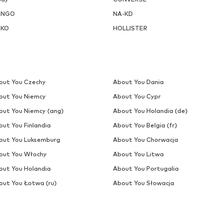
Pierwotnie: 192,90 zł
Dostępne rozmiary: 1
Dostępne rozmiary: One Siz
Ostatnia najniższa cena:
132,90 
Dodaj do koszyka
Dodaj do koszyka
ARRISON
OFERTA