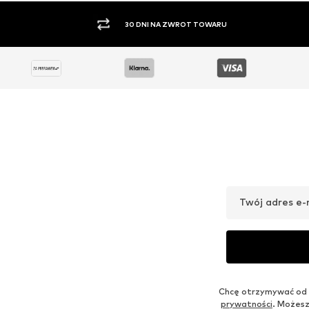
OFERTA
OFERTA
ABOUT YOU
EDITED
55,96 zł
75,96 zł
Pierwotnie: 177,90 zł
Pierwotnie: 239,90 zł
Dostępne rozmiary: S, M, L
Dostępne rozmiary: XS, S, M, L
Ostatnia najniższa cena:
55,96 zł
Ostatnia najniższa cena:
75,96 zł
Dodaj do koszyka
Dodaj do koszyka
Stylowa inspiracja
POŁĄCZ Z