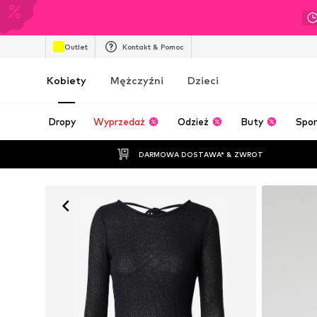
Outlet
Kontakt & Pomoc
Kobiety
Mężczyźni
Dzieci
Dropy
Wyprzedaż
Odzież
Buty
Spor
DARMOWA DOSTAWA* & ZWROT