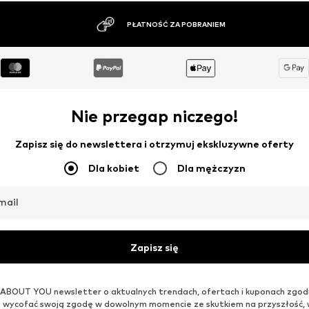
OFERTA
OFERTA
LEGER BY LENA GERCKE
VILA
91,92 zł
115,16 zł
Pierwotnie: 287,90 zł
Pierwotnie: 287,90 zł
Dostępne rozmiary: S, M
Dostępne rozmiary: M, L, XL
Ostatnia najniższa cena:
91,92 zł
Ostatnia najniższa cena:
77,31 zł
Dodaj do koszyka
Dodaj do koszyka