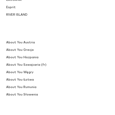
Pierwotnie: 277,90 zł
e
Dostępne rozmiary: 37, 38, 39
zł
Ostatnia najniższa cena:
110,32 zł
Dodaj do koszyka