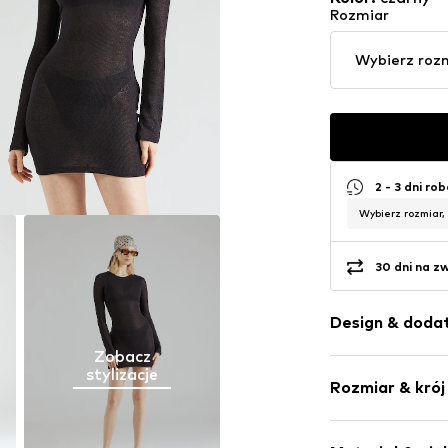
Rozmiar
Wybierz roz
2 - 3 dni ro
Wybierz rozmiar,
30 dni na z
Design & dodat
Zobacz
Jednolite kol
stylizacje
Rozmiar & krój
Okrągły deko
Wycięcia
Długość ręka
Obszyte brze