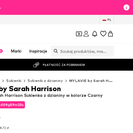
%
PL
Marki
Inspiracje
PŁATNOŚĆ ZA POBRANIEM
ż
Sukienki
Sukienki z dzianiny
MYLAVIE by Sarah Harrison Sukienki z dzianiny
y Sarah Harrison
h Harrison Sukienka z dzianiny w kolorze Czarny
2
d
09
g
59
m
24
s
2
d
09
g
59
m
24
s
T
T
8,72 zł
8,72 zł