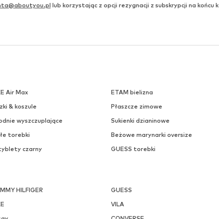
EDITED
PILGRIM
167,90 zł
142,90 zł