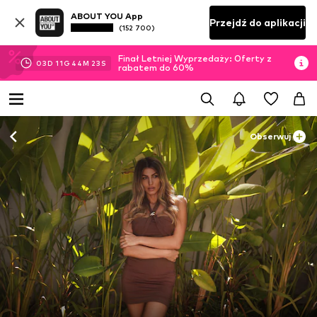
ABOUT YOU App
Przejdź do aplikacji
(152 700)
Finał Letniej Wyprzedaży: Oferty z
03
D
11
G
44
M
21
S
rabatem do 60%
Obserwuj