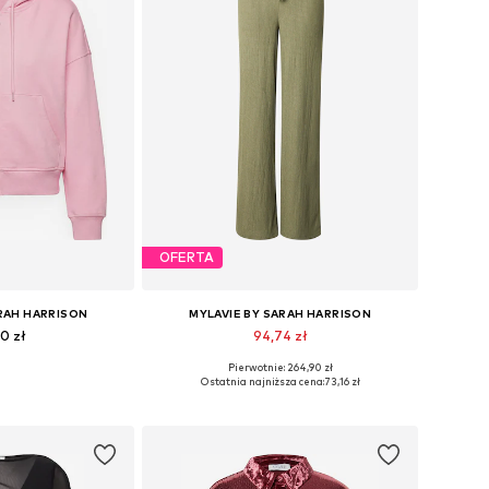
OFERTA
ARAH HARRISON
MYLAVIE BY SARAH HARRISON
0 zł
94,74 zł
Pierwotnie: 264,90 zł
: XS, S, M, L, XL
Dostępne rozmiary: 34, 36, 38, 40, 42
Ostatnia najniższa cena:
73,16 zł
 koszyka
Dodaj do koszyka