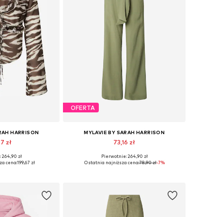
OFERTA
ARAH HARRISON
MYLAVIE BY SARAH HARRISON
67 zł
73,16 zł
 264,90 zł
Pierwotnie: 264,90 zł
S, S, M, L, XL, XXL
Dostępne rozmiary: 34, 36, 38, 40, 42, 44
za cena:
199,67 zł
Ostatnia najniższa cena:
78,90 zł
-7%
 koszyka
Dodaj do koszyka