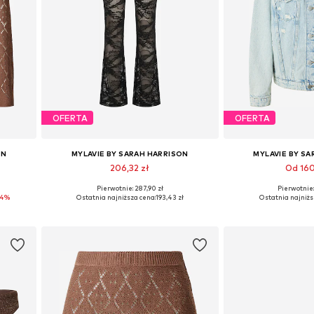
OFERTA
OFERTA
ON
MYLAVIE BY SARAH HARRISON
MYLAVIE BY S
206,32 zł
Od 160
Pierwotnie: 287,90 zł
Pierwotnie:
 XL
Dostępne rozmiary: 36, 38, 40, 42
Dostępne rozmia
14%
Ostatnia najniższa cena:
193,43 zł
Ostatnia najniżs
Dodaj do koszyka
Dodaj do