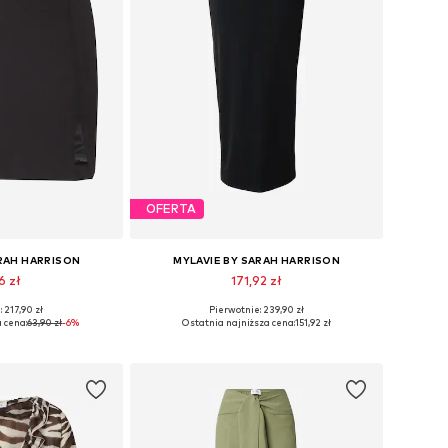
OFERTA
ARAH HARRISON
MYLAVIE BY SARAH HARRISON
6 zł
171,92 zł
 217,90 zł
Pierwotnie: 239,90 zł
36, 38, 40, 42, 44
Dostępne rozmiary: 36, 38, 40, 42
 cena:
63,90 zł
-6%
Ostatnia najniższa cena:
151,92 zł
 koszyka
Dodaj do koszyka