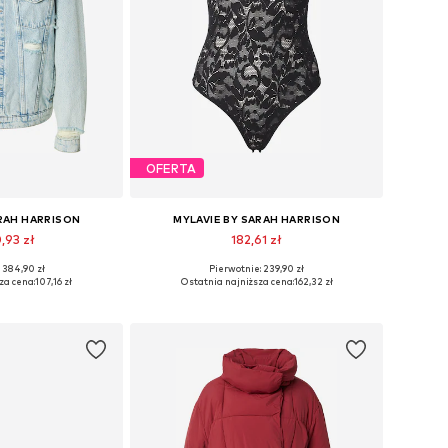
OFERTA
ARAH HARRISON
MYLAVIE BY SARAH HARRISON
,93 zł
182,61 zł
 384,90 zł
Pierwotnie: 239,90 zł
ry: XS, XS-S, S
Dostępne rozmiary: XS, S, M, L, XL, XXL
za cena:
107,16 zł
Ostatnia najniższa cena:
162,32 zł
 koszyka
Dodaj do koszyka