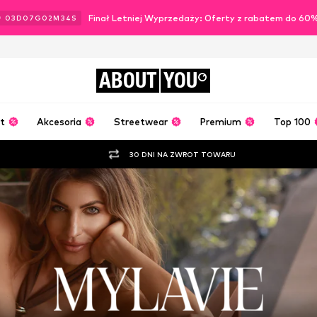
Finał Letniej Wyprzedaży: Oferty z rabatem do 60
03
D
07
G
02
M
32
S
ABOUT
YOU
t
Akcesoria
Streetwear
Premium
Top 100
30 DNI NA ZWROT TOWARU