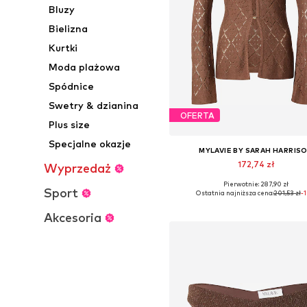
Bluzy
Bielizna
Kurtki
Moda plażowa
Spódnice
Swetry & dzianina
OFERTA
Plus size
Specjalne okazje
MYLAVIE BY SARAH HARRIS
172,74 zł
Wyprzedaż
Pierwotnie: 287,90 zł
Dostępne rozmiary: XS, S, M, L,
Sport
Ostatnia najniższa cena:
201,53 zł
-
Dodaj do koszyka
Akcesoria