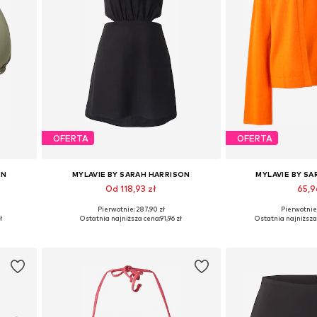
OFERTA
OFERTA
ON
MYLAVIE BY SARAH HARRISON
MYLAVIE BY S
Od 118,93 zł
65,9
Pierwotnie: 287,90 zł
Pierwotnie:
0, 100
Dostępne rozmiary: 36, 38, 40, 42
Dostępne rozmia
ł
Ostatnia najniższa cena:
91,96 zł
Ostatnia najniższa
Dodaj do koszyka
Dodaj do