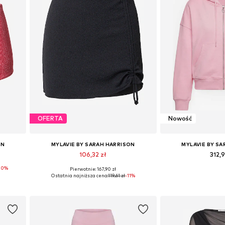
OFERTA
Nowość
ON
MYLAVIE BY SARAH HARRISON
MYLAVIE BY S
106,32 zł
312,9
20%
Pierwotnie: 167,90 zł
L
Dostępne rozmiary: 36, 38, 40
Dostępne rozmiary
Ostatnia najniższa cena:
119,61 zł
-11%
Dodaj do koszyka
Dodaj do