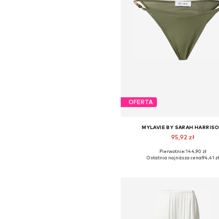
OFERTA
MYLAVIE BY SARAH HARRIS
95,92 zł
Pierwotnie: 144,90 zł
Dostępne rozmiary: S, M, L, X
Ostatnia najniższa cena:
94,41 zł
Dodaj do koszyka