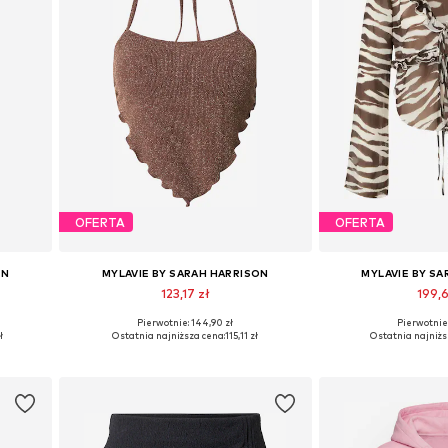
OFERTA
OFERTA
ON
MYLAVIE BY SARAH HARRISON
MYLAVIE BY S
123,17 zł
199,
Pierwotnie: 144,90 zł
Pierwotnie:
2, 44
Dostępne rozmiary: 70, 75, 80, 90
Dostępne rozmiary: X
ł
Ostatnia najniższa cena:
115,11 zł
Ostatnia najniżs
Dodaj do koszyka
Dodaj do