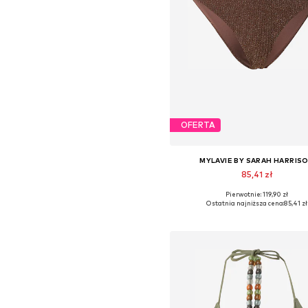
OFERTA
MYLAVIE BY SARAH HARRIS
85,41 zł
Pierwotnie: 119,90 zł
Dostępne rozmiary: XS, S, M, L,
Ostatnia najniższa cena:
85,41 zł
Dodaj do koszyka