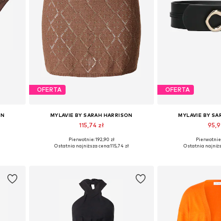
OFERTA
OFERTA
ON
MYLAVIE BY SARAH HARRISON
MYLAVIE BY S
115,74 zł
95,9
Pierwotnie: 192,90 zł
Pierwotnie:
 XL
Dostępne rozmiary: 34, 36, 38, 40, 42
Dostępne roz
Ostatnia najniższa cena:
115,74 zł
Ostatnia najniżs
Dodaj do koszyka
Dodaj do