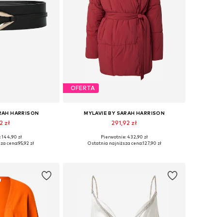
OFERTA
ARAH HARRISON
MYLAVIE BY SARAH HARRISON
2 zł
291,92 zł
 144,90 zł
Pierwotnie: 432,90 zł
miary: 75-95
Dostępne rozmiary: XS, S, M, L, XL
za cena:
95,92 zł
Ostatnia najniższa cena:
127,90 zł
 koszyka
Dodaj do koszyka