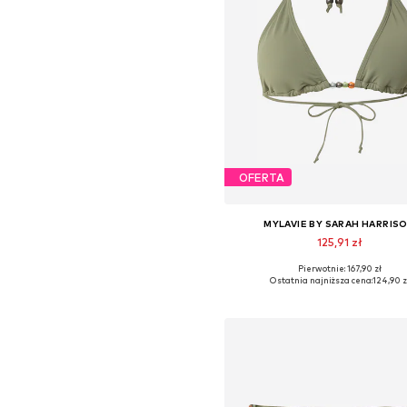
OFERTA
MYLAVIE BY SARAH HARRIS
125,91 zł
Pierwotnie: 167,90 zł
Dostępne rozmiary: 70, 75, 80, 9
Ostatnia najniższa cena:
124,90 z
Dodaj do koszyka