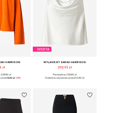
OFERTA
ARAH HARRISON
MYLAVIE BY SARAH HARRISON
6 zł
203,92 zł
 239,90 zł
Pierwotnie: 239,90 zł
ry: XS, S, M, L
Dostępne rozmiary: S, M, L, XL
 cena:
75,92 zł
-13%
Ostatnia najniższa cena:
203,92 zł
 koszyka
Dodaj do koszyka