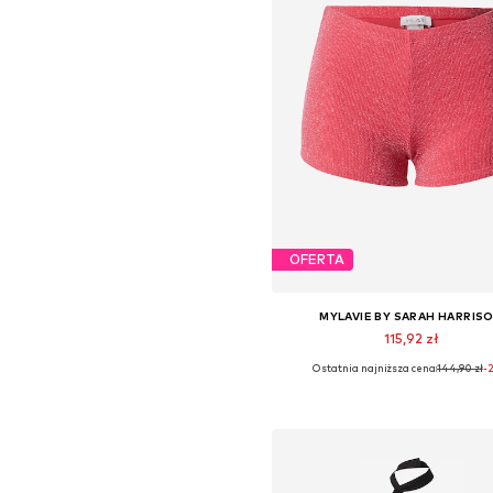
OFERTA
MYLAVIE BY SARAH HARRIS
115,92 zł
Ostatnia najniższa cena:
144,90 zł
-
Dostępne rozmiary: S, M, L, X
Dodaj do koszyka