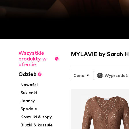
Wszystkie
MYLAVIE by Sarah Ha
produkty w
ofercie
Odzież
Cena
Wyprzedaż
Nowości
Sukienki
Jeansy
Spodnie
Koszulki & topy
Bluzki & koszule