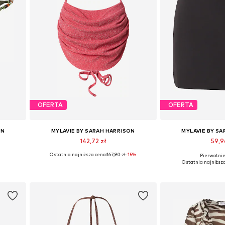
OFERTA
OFERTA
ON
MYLAVIE BY SARAH HARRISON
MYLAVIE BY S
142,72 zł
59,9
Ostatnia najniższa cena:
167,90 zł
-15%
Pierwotnie:
L
Dostępne rozmiary: 75, 80, 90
Dostępne rozmiary: 
Ostatnia najniższa
Dodaj do koszyka
Dodaj do