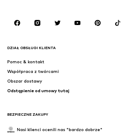
Plus size
Moda ciążowa
Buty
Sport
Akcesoria
Premium
ODZIEŻ
DZIAŁ OBSŁUGI KLIENTA
Nowości
Na czasie
Sukienki
Jeansy
Pomoc & kontakt
Koszulki & topy
Spodnie
Współpraca z twórcami
Kurtki
Swetry & dzianina
Obszar dostawy
Bielizna
Bluzki & koszule
Odstąpienie od umowy tutaj
Płaszcze
Spódnice
Moda plażowa
Bluzy
Marynarki
Kombinezony
BEZPIECZNE ZAKUPY
Plus size
Moda ciążowa
Specjalne okazje
Ekskluzywne
Nasi klienci ocenili nas "bardzo dobrze"