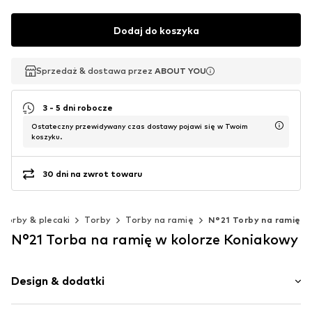
Dodaj do koszyka
Sprzedaż & dostawa przez
Sprzedaż & dostawa przez
ABOUT YOU
ABOUT YOU
3 - 5 dni robocze
Ostateczny przewidywany czas dostawy pojawi się w Twoim
koszyku.
30 dni na zwrot towaru
Torby & plecaki
Torby
Torby na ramię
N°21 Torby na ramię
N°21 Torba na ramię w kolorze Koniakowy
Design & dodatki