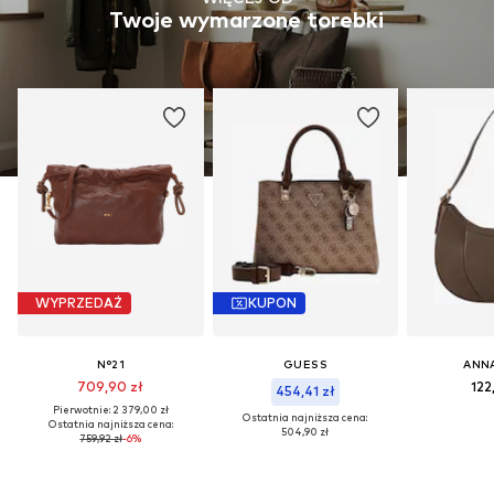
Twoje wymarzone torebki
WYPRZEDAŻ
KUPON
N°21
GUESS
ANNA
709,90 zł
122
454,41 zł
Pierwotnie: 2 379,00 zł
Ostatnia najniższa cena:
Ostatnia najniższa cena:
504,90 zł
759,92 zł
-6%