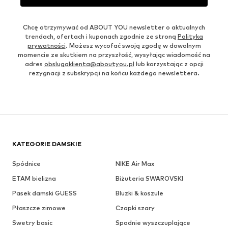
Chcę otrzymywać od ABOUT YOU newsletter o aktualnych
trendach, ofertach i kuponach zgodnie ze stroną
Polityka
prywatności
. Możesz wycofać swoją zgodę w dowolnym
momencie ze skutkiem na przyszłość, wysyłając wiadomość na
adres
obslugaklienta@aboutyou.pl
lub korzystając z opcji
rezygnacji z subskrypcji na końcu każdego newslettera.
KATEGORIE DAMSKIE
Spódnice
NIKE Air Max
ETAM bielizna
Biżuteria SWAROVSKI
Pasek damski GUESS
Bluzki & koszule
Płaszcze zimowe
Czapki szary
Swetry basic
Spodnie wyszczuplające