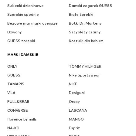
Sukienki dzianinowe
Damski zegarek GUESS
Szerokie spodnie
Białe torebki
Beżowe marynarki oversize
Botki Dr. Martens
Dzwony
Sztyblety czarny
GUESS torebki
Koszulki dla kobiet
MARKI DAMSKIE
ONLY
TOMMY HILFIGER
GUESS
Nike Sportswear
TAMARIS
NIKE
VILA
Desigual
PULL&BEAR
Orsay
CONVERSE
LASCANA
florence by mills
MANGO
NA-KD
Esprit