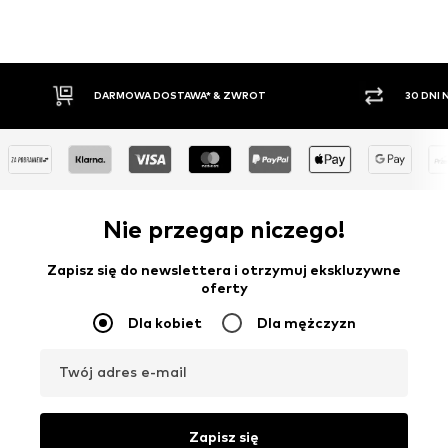
30 DNI NA ZWROT TOWARU
PŁAT
Nie przegap niczego!
Zapisz się do newslettera i otrzymuj ekskluzywne
oferty
Dla kobiet
Dla mężczyzn
Twój adres e-mail
Zapisz się