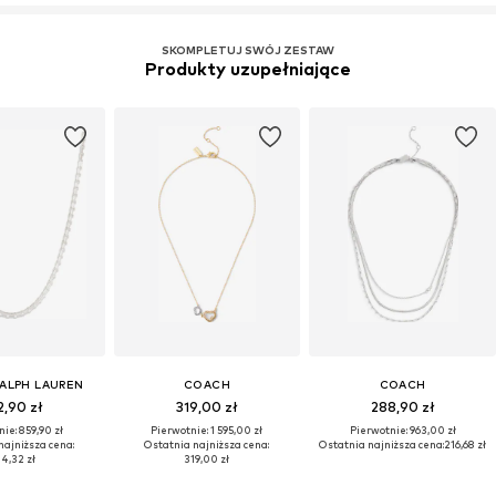
SKOMPLETUJ SWÓJ ZESTAW
Produkty uzupełniające
RALPH LAUREN
COACH
COACH
2,90 zł
319,00 zł
288,90 zł
ie: 859,90 zł
Pierwotnie: 1 595,00 zł
Pierwotnie: 963,00 zł
najniższa cena:
Ostatnia najniższa cena:
Ostatnia najniższa cena:
216,68 zł
4,32 zł
319,00 zł