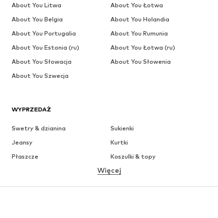
About You Litwa
About You Łotwa
About You Belgia
About You Holandia
About You Portugalia
About You Rumunia
About You Estonia (ru)
About You Łotwa (ru)
About You Słowacja
About You Słowenia
About You Szwecja
WYPRZEDAŻ
Swetry & dzianina
Sukienki
Jeansy
Kurtki
Płaszcze
Koszulki & topy
Więcej
Spodnie
Bielizna
Spódnice
Bluzki & koszule
Bluzy
Marynarki
Moda plażowa
Kombinezony