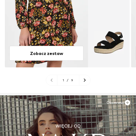
Zobacz zestaw
1
/
9
Obserwuj
WIĘCEJ OD