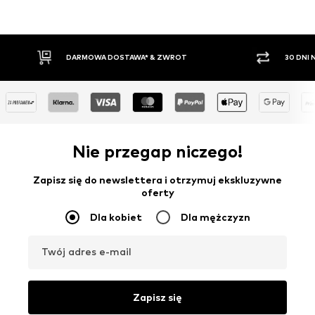
T
30 DNI NA ZWROT TOWARU
Nie przegap niczego!
Zapisz się do newslettera i otrzymuj ekskluzywne
oferty
Dla kobiet
Dla mężczyzn
Twój adres e-mail
Zapisz się