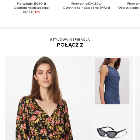
Pierwotnie: 192,90 zł
Pierwotnie: 504,90 zł
Pierwotni
Ostatnia najniższa cena:
Ostatnia najniższa cena:
159,92 zł
Ostatnia najni
96,45 zł
-11%
STYLOWA INSPIRACJA
POŁĄCZ Z