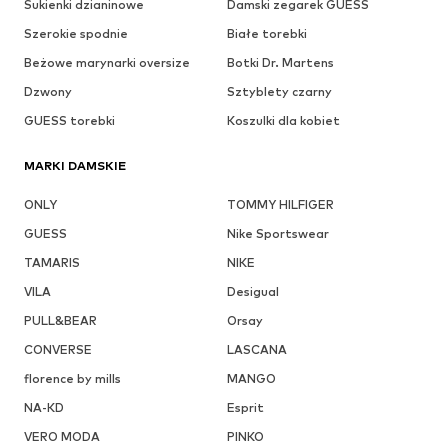
Sukienki dzianinowe
Damski zegarek GUESS
Szerokie spodnie
Białe torebki
Beżowe marynarki oversize
Botki Dr. Martens
Dzwony
Sztyblety czarny
GUESS torebki
Koszulki dla kobiet
MARKI DAMSKIE
ONLY
TOMMY HILFIGER
GUESS
Nike Sportswear
TAMARIS
NIKE
VILA
Desigual
PULL&BEAR
Orsay
CONVERSE
LASCANA
florence by mills
MANGO
NA-KD
Esprit
VERO MODA
PINKO