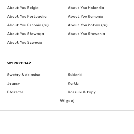
About You Belgia
About You Holandia
About You Portugalia
About You Rumunia
About You Estonia (ru)
About You Łotwa (ru)
About You Słowacja
About You Słowenia
About You Szwecja
WYPRZEDAŻ
Swetry & dzianina
Sukienki
Jeansy
Kurtki
Płaszcze
Koszulki & topy
Więcej
Spodnie
Bielizna
Spódnice
Bluzki & koszule
Bluzy
Marynarki
Moda plażowa
Kombinezony