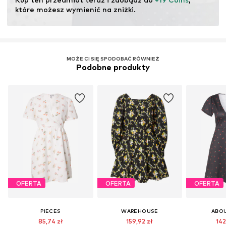
które możesz wymienić na zniżki.
MOŻE CI SIĘ SPODOBAĆ RÓWNIEŻ
Podobne produkty
OFERTA
OFERTA
OFERTA
PIECES
WAREHOUSE
ABO
85,74 zł
159,92 zł
142