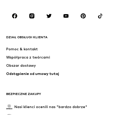
Plus size
Moda ciążowa
Buty
Sport
Akcesoria
Premium
ODZIEŻ
DZIAŁ OBSŁUGI KLIENTA
Nowości
Na czasie
Sukienki
Jeansy
Pomoc & kontakt
Koszulki & topy
Spodnie
Współpraca z twórcami
Kurtki
Swetry & dzianina
Obszar dostawy
Bielizna
Bluzki & koszule
Odstąpienie od umowy tutaj
Płaszcze
Spódnice
Moda plażowa
Bluzy
Marynarki
Kombinezony
BEZPIECZNE ZAKUPY
Plus size
Moda ciążowa
Specjalne okazje
Ekskluzywne
Nasi klienci ocenili nas "bardzo dobrze"
Recykling