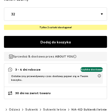
32
Tylko 2 sztuki dostępne!
Dodaj do koszyka
Sprzedaż & dostawa przez
Sprzedaż & dostawa przez
ABOUT YOU
ABOUT YOU
3 - 4 dni robocze
Szybka dostawa
Ostateczny przewidywany czas dostawy pojawi się w Twoim
koszyku.
30 dni na zwrot towaru
ety
Odzież
Sukienki
Sukienki letnie
NA-KD Sukienki letnie