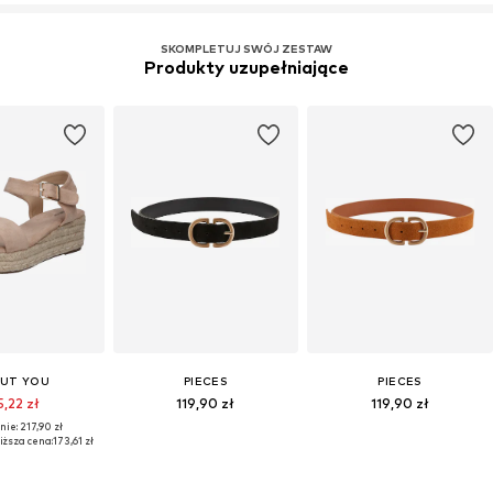
SKOMPLETUJ SWÓJ ZESTAW
Produkty uzupełniające
UT YOU
PIECES
PIECES
5,22 zł
119,90 zł
119,90 zł
ie: 217,90 zł
iższa cena:
173,61 zł