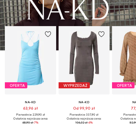
OFERTA
WYPRZEDAŻ
OFERTA
NA-KD
NA-KD
N
63,96 zł
Od 99,90 zł
77
Pierwotnie: 229,90 zł
Pierwotnie: 337,90 zł
Pierwotni
Ostatnia najniższa cena:
Ostatnia najniższa cena:
Ostatnia n
68,90 zł
-7%
106,32 zł
-6%
82,9