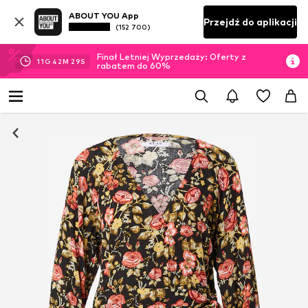
ABOUT YOU App
Przejdź do aplikacji
(152 700)
Finał Letniej Wyprzedaży: Oferty z
11
G
42
M
29
S
rabatem do 60%