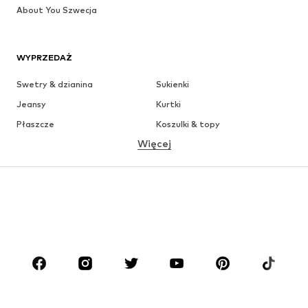
About You Szwecja
WYPRZEDAŻ
Swetry & dzianina
Sukienki
Jeansy
Kurtki
Płaszcze
Koszulki & topy
Więcej
Spodnie
Bielizna
Spódnice
Bluzki & koszule
Bluzy
Marynarki
Moda plażowa
Kombinezony
Plus size
Moda ciążowa
Buty
Sport
Akcesoria
Premium
ODZIEŻ