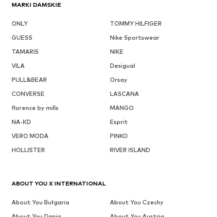
MARKI DAMSKIE
ONLY
TOMMY HILFIGER
GUESS
Nike Sportswear
TAMARIS
NIKE
VILA
Desigual
PULL&BEAR
Orsay
CONVERSE
LASCANA
florence by mills
MANGO
NA-KD
Esprit
VERO MODA
PINKO
HOLLISTER
RIVER ISLAND
ABOUT YOU X INTERNATIONAL
About You Bułgaria
About You Czechy
About You Dania
About You Austria