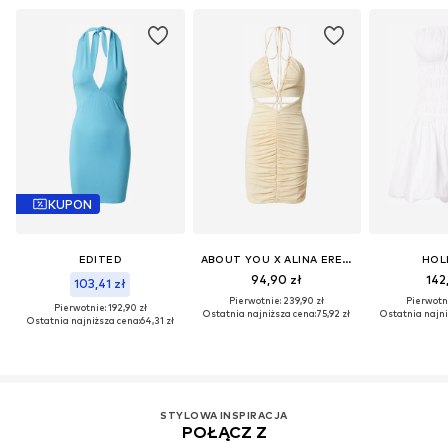
KUPON
EDITED
ABOUT YOU X ALINA EREMIA
HOL
94,90 zł
142
103,41 zł
Pierwotnie: 239,90 zł
Pierwotni
Pierwotnie: 192,90 zł
Ostatnia najniższa cena:
75,92 zł
Ostatnia najni
Ostatnia najniższa cena:
64,31 zł
STYLOWA INSPIRACJA
POŁĄCZ Z