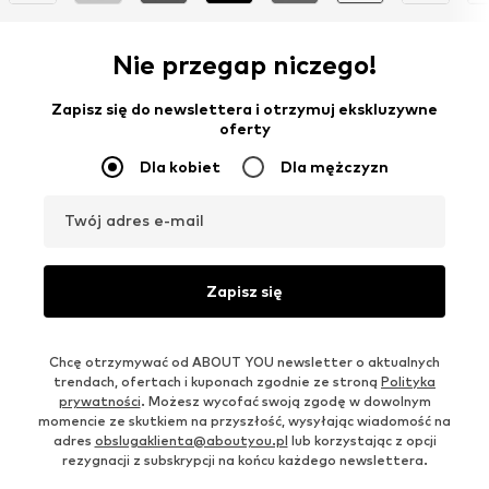
Nie przegap niczego!
Zapisz się do newslettera i otrzymuj ekskluzywne
oferty
Dla kobiet
Dla mężczyzn
Twój adres e-mail
Zapisz się
Chcę otrzymywać od ABOUT YOU newsletter o aktualnych
trendach, ofertach i kuponach zgodnie ze stroną
Polityka
prywatności
. Możesz wycofać swoją zgodę w dowolnym
momencie ze skutkiem na przyszłość, wysyłając wiadomość na
adres
obslugaklienta@aboutyou.pl
lub korzystając z opcji
rezygnacji z subskrypcji na końcu każdego newslettera.