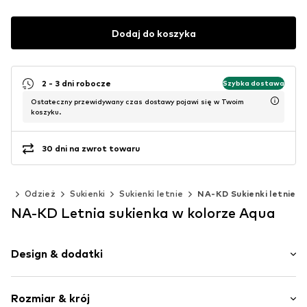
Dodaj do koszyka
2 - 3 dni robocze
Szybka dostawa
Ostateczny przewidywany czas dostawy pojawi się w Twoim
koszyku.
30 dni na zwrot towaru
ety
Odzież
Sukienki
Sukienki letnie
NA-KD Sukienki letnie
NA-KD Letnia sukienka w kolorze Aqua
Design & dodatki
Jednolite kolory
Rozmiar & krój
Wiązanie na szyi