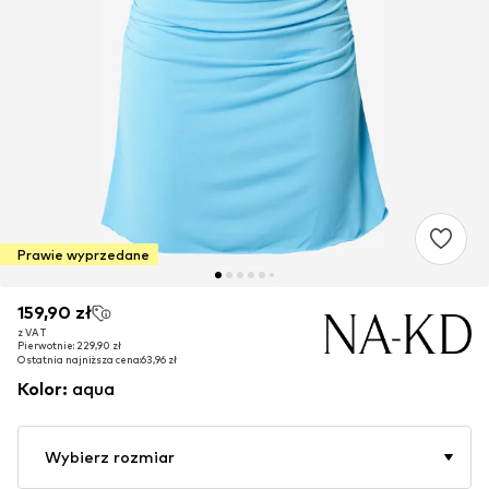
Prawie wyprzedane
159,90 zł
159,90 zł
z VAT
z VAT
Pierwotnie: 229,90 zł
Pierwotnie: 229,90 zł
Ostatnia najniższa cena:
Ostatnia najniższa cena:
63,96 zł
63,96 zł
Kolor
:
aqua
Wybierz rozmiar