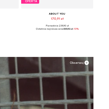
OFERTA
ABOUT YOU
170,91 zł
Pierwotnie: 239,90 zł
e
Dostępne rozmiary: 36, 38, 39, 40, 41
Ostatnia najniższa cena:
189,90 zł
-10%
Dodaj do koszyka
Obserwuj