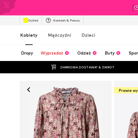
Outlet
Kontakt & Pomoc
Kobiety
Mężczyźni
Dzieci
Dropy
Wyprzedaż
Odzież
Buty
Spor
DARMOWA DOSTAWA* & ZWROT
Prawie w