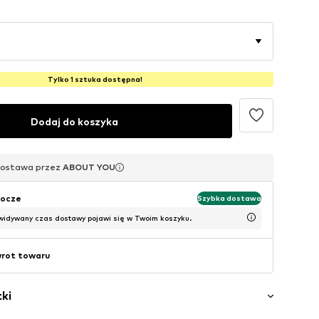
Tylko 1 sztuka dostępna!
Dodaj do koszyka
dostawa przez
dostawa przez
dostawa przez
ABOUT YOU
ABOUT YOU
ABOUT YOU
bocze
Szybka dostawa
widywany czas dostawy pojawi się w Twoim koszyku.
wrot towaru
ki