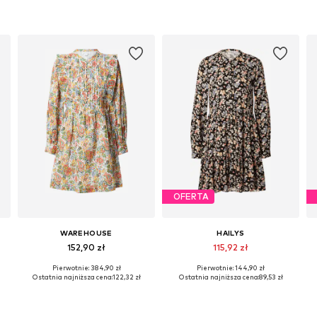
OFERTA
WAREHOUSE
HAILYS
152,90 zł
115,92 zł
Pierwotnie: 384,90 zł
Pierwotnie: 144,90 zł
44
Dostępne rozmiary: 38, 40, 42
Dostępne rozmiary: 36, 38, 40
Ostatnia najniższa cena:
122,32 zł
Ostatnia najniższa cena:
89,53 zł
Dodaj do koszyka
Dodaj do koszyka