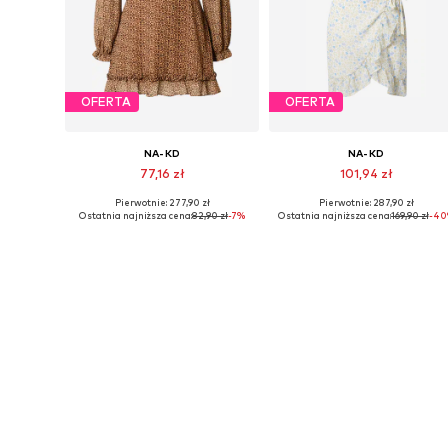
OFERTA
OFERTA
NA-KD
NA-KD
77,16 zł
101,94 zł
Pierwotnie: 277,90 zł
Pierwotnie: 287,90 zł
Dostępne rozmiary: 36, 38, 40
Dostępne rozmiary: 38, 40, 42, 
Ostatnia najniższa cena:
82,90 zł
-7%
Ostatnia najniższa cena:
169,90 zł
-40
Dodaj do koszyka
Dodaj do koszyka