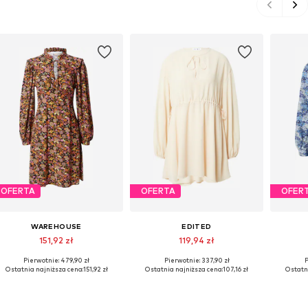
OFERTA
OFERTA
OFER
WAREHOUSE
EDITED
151,92 zł
119,94 zł
Pierwotnie: 479,90 zł
Pierwotnie: 337,90 zł
P
Dostępne rozmiary: 34, 36, 38
Dostępne rozmiary: 34, 36, 38, 40
Dostępne
Ostatnia najniższa cena:
151,92 zł
Ostatnia najniższa cena:
107,16 zł
Ostatni
Dodaj do koszyka
Dodaj do koszyka
Do