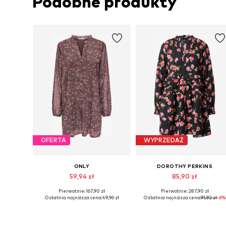
Podobne produkty
OFERTA
WYPRZEDAŻ
ONLY
DOROTHY PERKINS
59,94 zł
85,90 zł
Pierwotnie: 167,90 zł
Pierwotnie: 287,90 zł
Dostępne rozmiary: 32, 34, 36, 38
Dostępne rozmiary: 38, 40, 42, 
Ostatnia najniższa cena:
49,96 zł
Ostatnia najniższa cena:
91,92 zł
-6%
Dodaj do koszyka
Dodaj do koszyka