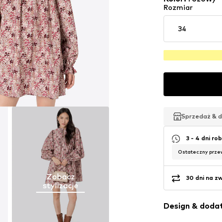
Rozmiar
34
Sprzedaż & 
Sprzedaż & 
Sprzedaż & 
3 - 4 dni ro
Ostateczny prze
Zobacz
30 dni na z
stylizacje
Design & dodat