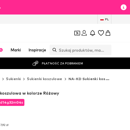
%
PL
Marki
Inspiracje
PŁATNOŚĆ ZA POBRANIEM
ż
Sukienki
Sukienki koszulowe
NA-KD Sukienki koszulowe
koszulowa w kolorze Różowy
d
d
14
14
g
g
32
32
m
m
03
02
s
s
d
14
g
32
m
02
s
7,92 zł
7,92 zł
7,92 zł