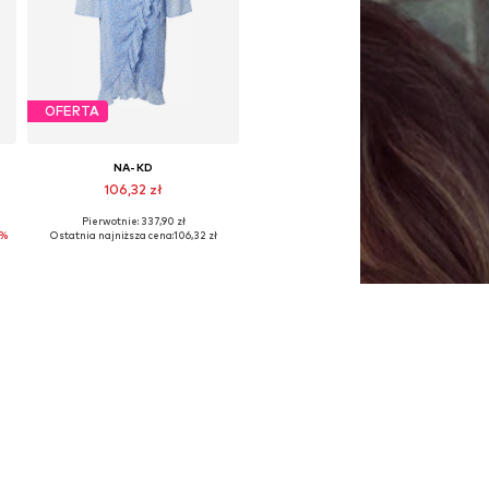
OFERTA
NA-KD
106,32 zł
Pierwotnie: 337,90 zł
44
Dostępne rozmiary: 34, 36
%
Ostatnia najniższa cena:
106,32 zł
Dodaj do koszyka