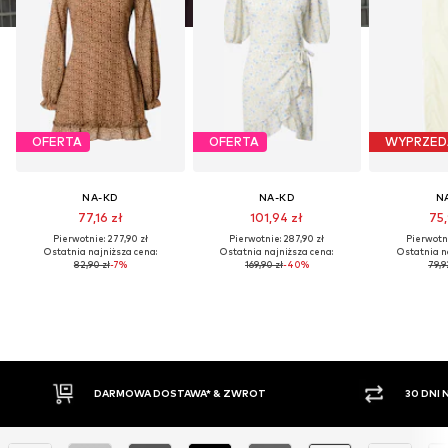
OFERTA
OFERTA
WYPRZED
NA-KD
NA-KD
N
77,16 zł
101,94 zł
75,
Pierwotnie: 277,90 zł
Pierwotnie: 287,90 zł
Pierwotni
Ostatnia najniższa cena:
Ostatnia najniższa cena:
Ostatnia n
82,90 zł
-7%
169,90 zł
-40%
79,9
DARMOWA DOSTAWA* & ZWROT
30 DNI NA