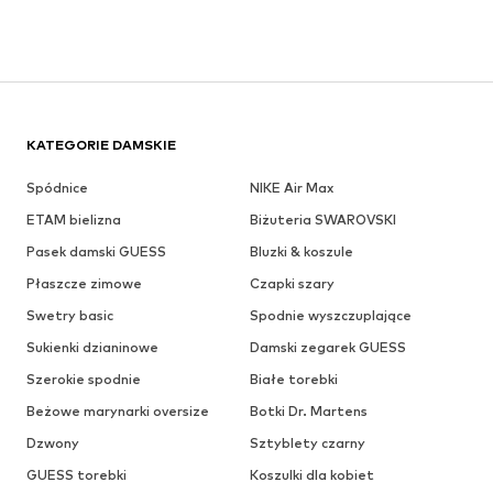
KATEGORIE DAMSKIE
Spódnice
NIKE Air Max
ETAM bielizna
Biżuteria SWAROVSKI
Pasek damski GUESS
Bluzki & koszule
Płaszcze zimowe
Czapki szary
Swetry basic
Spodnie wyszczuplające
Sukienki dzianinowe
Damski zegarek GUESS
Szerokie spodnie
Białe torebki
Beżowe marynarki oversize
Botki Dr. Martens
Dzwony
Sztyblety czarny
GUESS torebki
Koszulki dla kobiet