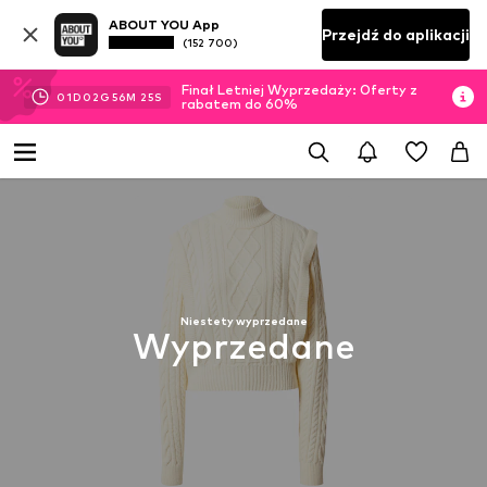
ABOUT YOU App
Przejdź do aplikacji
(152 700)
Finał Letniej Wyprzedaży: Oferty z
01
D
02
G
56
M
24
S
rabatem do 60%
Niestety wyprzedane
Wyprzedane