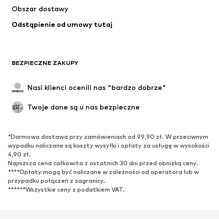
Obszar dostawy
Bielizna
Bluzki & koszule
Odstąpienie od umowy tutaj
Płaszcze
Spódnice
Moda plażowa
Bluzy
Marynarki
Kombinezony
BEZPIECZNE ZAKUPY
Plus size
Moda ciążowa
Specjalne okazje
Ekskluzywne
Nasi klienci ocenili nas "bardzo dobrze"
Recykling
Twoje dane są u nas bezpieczne
BUTY
*Darmowa dostawa przy zamówieniach od 99,90 zł. W przeciwnym
Nowości
Na czasie
wypadku naliczane są koszty wysyłki i opłaty za usługę w wysokości
Trampki & sneakersy
Botki
4,90 zł.
Najniższa cena całkowita z ostatnich 30 dni przed obniżką ceny.
Czółenka & buty na obcasie
Kozaki
****Opłaty mogą być naliczane w zależności od operatora lub w
przypadku połączeń z zagranicy.
Sandały
Półbuty
******Wszystkie ceny z podatkiem VAT.
Buty sportowe
Baleriny
Klapki
Kapcie