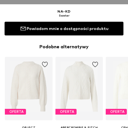
NA-KD
Sweter
Powiadom mnie o dostępności produktu
Podobne alternatywy
OFERTA
OFERTA
OFERTA
OBJECT
ABERCROMBIE & FITCH
CPH