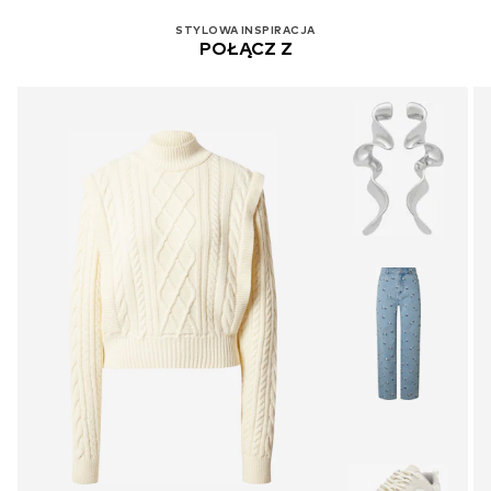
Nie wybielać
STYLOWA INSPIRACJA
40 °C delikatne tkaniny
POŁĄCZ Z
Suszyć w stanie rozłożonym