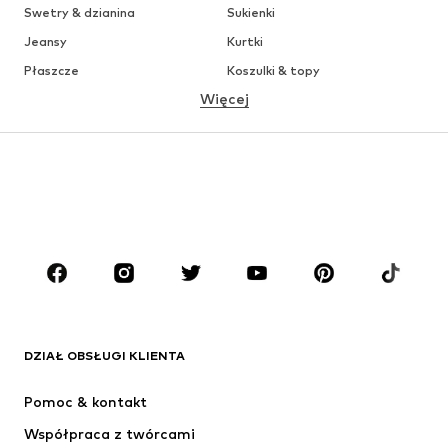
Swetry & dzianina
Sukienki
Jeansy
Kurtki
Płaszcze
Koszulki & topy
Więcej
Spodnie
Bielizna
Spódnice
Bluzki & koszule
Bluzy
Marynarki
Moda plażowa
Kombinezony
Plus size
Moda ciążowa
Buty
Sport
Akcesoria
Premium
ODZIEŻ
DZIAŁ OBSŁUGI KLIENTA
Nowości
Na czasie
Sukienki
Jeansy
Pomoc & kontakt
Koszulki & topy
Spodnie
Współpraca z twórcami
Kurtki
Swetry & dzianina