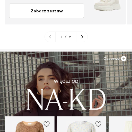
Zobacz zestaw
1
/
9
Obserwuj
WIĘCEJ OD