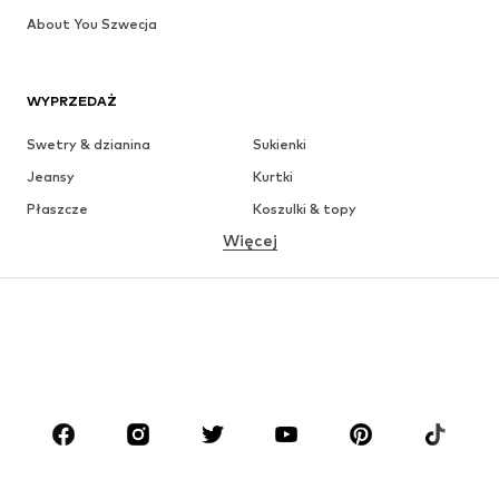
About You Szwecja
WYPRZEDAŻ
Swetry & dzianina
Sukienki
Jeansy
Kurtki
Płaszcze
Koszulki & topy
Więcej
Spodnie
Bielizna
Spódnice
Bluzki & koszule
Bluzy
Marynarki
Moda plażowa
Kombinezony
Plus size
Moda ciążowa
Buty
Sport
Akcesoria
Premium
ODZIEŻ