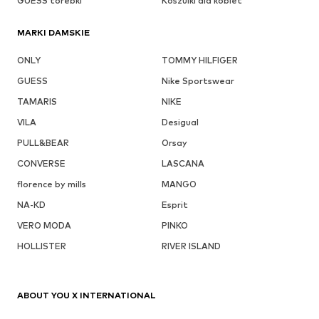
GUESS torebki
Koszulki dla kobiet
MARKI DAMSKIE
ONLY
TOMMY HILFIGER
GUESS
Nike Sportswear
TAMARIS
NIKE
VILA
Desigual
PULL&BEAR
Orsay
CONVERSE
LASCANA
florence by mills
MANGO
NA-KD
Esprit
VERO MODA
PINKO
HOLLISTER
RIVER ISLAND
ABOUT YOU X INTERNATIONAL