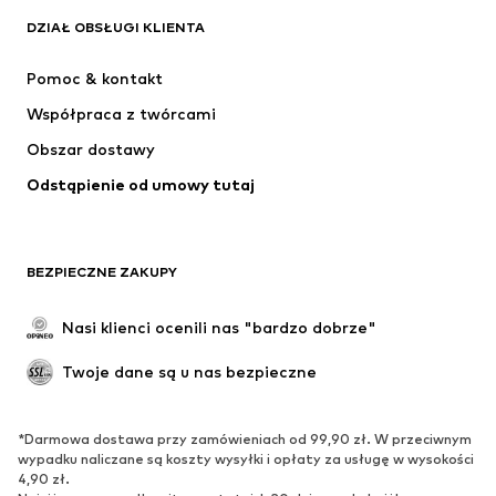
DZIAŁ OBSŁUGI KLIENTA
Nowości
Na czasie
Sukienki
Jeansy
Pomoc & kontakt
Koszulki & topy
Spodnie
Współpraca z twórcami
Kurtki
Swetry & dzianina
Obszar dostawy
Bielizna
Bluzki & koszule
Odstąpienie od umowy tutaj
Płaszcze
Spódnice
Moda plażowa
Bluzy
Marynarki
Kombinezony
BEZPIECZNE ZAKUPY
Plus size
Moda ciążowa
Specjalne okazje
Ekskluzywne
Nasi klienci ocenili nas "bardzo dobrze"
Recykling
Twoje dane są u nas bezpieczne
BUTY
*Darmowa dostawa przy zamówieniach od 99,90 zł. W przeciwnym
Nowości
Na czasie
wypadku naliczane są koszty wysyłki i opłaty za usługę w wysokości
Trampki & sneakersy
Botki
4,90 zł.