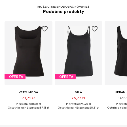
MOŻE CI SIĘ SPODOBAĆ RÓWNIEŻ
Podobne produkty
OFERTA
OFERTA
VERO MODA
VILA
URBAN 
73,71 zł
76,72 zł
Od 5
Pierwotnie: 81,90 zł
Pierwotnie: 95,90 zł
Pierwotn
Ostatnia najniższa cena:
57,51 zł
Ostatnia najniższa cena:
68,31 zł
Ostatnia najni