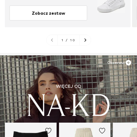
Zobacz zestaw
1
/
10
Obserwuj
WIĘCEJ OD