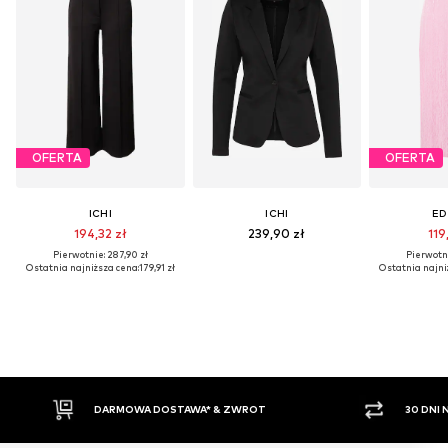
OFERTA
OFERTA
ICHI
ICHI
ED
194,32 zł
239,90 zł
119
Pierwotnie: 287,90 zł
Pierwotni
Ostatnia najniższa cena:
179,91 zł
Ostatnia najni
T
30 DNI NA ZWROT TOWARU