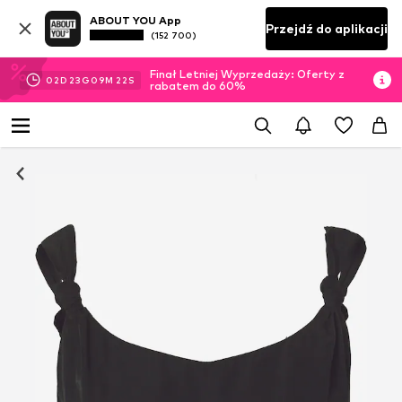
ABOUT YOU App
Przejdź do aplikacji
(152 700)
Finał Letniej Wyprzedaży: Oferty z
02
D
23
G
09
M
21
S
rabatem do 60%