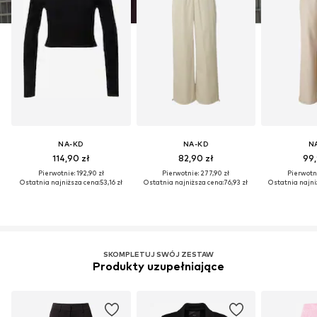
NA-KD
NA-KD
N
114,90 zł
82,90 zł
99,
Pierwotnie: 192,90 zł
Pierwotnie: 277,90 zł
Pierwotni
Ostatnia najniższa cena:
53,16 zł
Ostatnia najniższa cena:
76,93 zł
Ostatnia najni
SKOMPLETUJ SWÓJ ZESTAW
Produkty uzupełniające