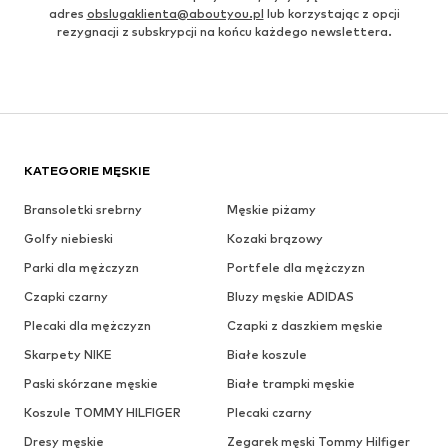
adres
obslugaklienta@aboutyou.pl
lub korzystając z opcji
rezygnacji z subskrypcji na końcu każdego newslettera.
KATEGORIE MĘSKIE
Bransoletki srebrny
Męskie piżamy
Golfy niebieski
Kozaki brązowy
Parki dla mężczyzn
Portfele dla mężczyzn
Czapki czarny
Bluzy męskie ADIDAS
Plecaki dla mężczyzn
Czapki z daszkiem męskie
Skarpety NIKE
Białe koszule
Paski skórzane męskie
Białe trampki męskie
Koszule TOMMY HILFIGER
Plecaki czarny
Dresy męskie
Zegarek męski Tommy Hilfiger