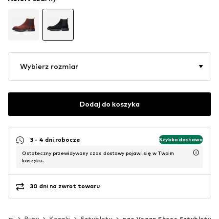
Wybierz rozmiar
Dodaj do koszyka
3 - 4 dni robocze
Szybka dostawa
Ostateczny przewidywany czas dostawy pojawi się w Twoim
koszyku.
30 dni na zwrot towaru
yźni
Buty
Kozaki
Sztyblety
nae Vegan Shoes Sztyblety