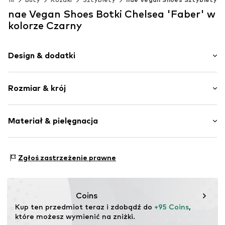
nae Vegan Shoes Botki Chelsea 'Faber' w
kolorze Czarny
Design & dodatki
Jednolite kolory
Rozmiar & krój
Imitacja skóry
Zaokrąglony czubek
Elastyczne wstawki
Tabela rozmiarów
Materiał & pielęgnacja
Wzmocniona pięta
Pasek przy kostce
Podszewka: Mikropoliester
Szwy w jednym odcieniu
Zgłoś zastrzeżenie prawne
Materiał wierzchni: Mikropoliester
Wygląd zamszowy
Podeszwa: Guma
Imitacja skóry
Kraj pochodzenia: Portugalia
Poślizg
Coins
Kup ten przedmiot teraz i zdobądź do 
+95 Coins
, 
Nr artykułu
Faber_Black_Suede_40
które możesz wymienić na zniżki.