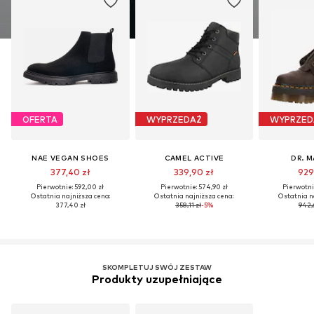
OFERTA
WYPRZEDAŻ
WYPRZED
NAE VEGAN SHOES
CAMEL ACTIVE
DR. 
377,40 zł
339,90 zł
929
Pierwotnie: 592,00 zł
Pierwotnie: 574,90 zł
Pierwotnie
Ostatnia najniższa cena:
Ostatnia najniższa cena:
Ostatnia n
377,40 zł
358,11 zł
-5%
942,6
SKOMPLETUJ SWÓJ ZESTAW
Produkty uzupełniające