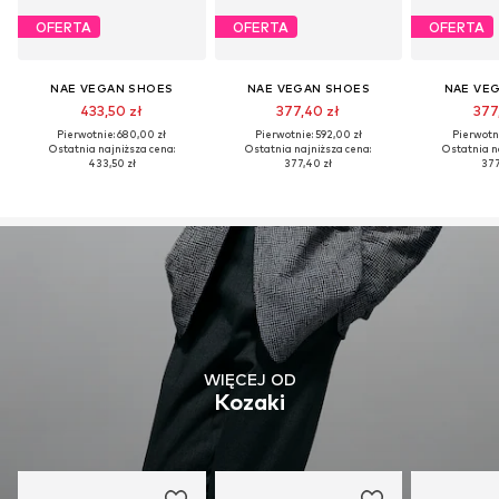
OFERTA
OFERTA
OFERTA
NAE VEGAN SHOES
NAE VEGAN SHOES
NAE VE
433,50 zł
377,40 zł
377
Pierwotnie: 680,00 zł
Pierwotnie: 592,00 zł
Pierwotni
Ostatnia najniższa cena:
Ostatnia najniższa cena:
Ostatnia n
433,50 zł
377,40 zł
377
WIĘCEJ OD
Kozaki