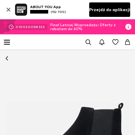
ABOUT YOU App
Przejdź do aplikacji
(152 700)
Finał Letniej Wyprzedaży: Oferty z
01
D
03
G
05
M
52
S
rabatem do 60%