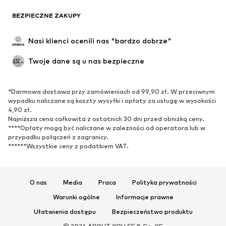
BUTY
BEZPIECZNE ZAKUPY
Nowości
Na czasie
Nasi klienci ocenili nas "bardzo dobrze"
Kozaki
Trampki & sneakersy
Twoje dane są u nas bezpieczne
Półbuty
Buty sportowe
Buty letnie
Ekskluzywne
*Darmowa dostawa przy zamówieniach od 99,90 zł. W przeciwnym
wypadku naliczane są koszty wysyłki i opłaty za usługę w wysokości
SPORT
4,90 zł.
Najniższa cena całkowita z ostatnich 30 dni przed obniżką ceny.
Odzież sportowa
Dziedziny sportowe
****Opłaty mogą być naliczane w zależności od operatora lub w
Buty sportowe
Plecaki & torby sportowe
przypadku połączeń z zagranicy.
******Wszystkie ceny z podatkiem VAT.
Akcesoria sportowe
AKCESORIA
O nas
Media
Praca
Polityka prywatności
Nowości
Czapki & kapelusze
Warunki ogólne
Informacje prawne
Paski
Torby & plecaki
Ułatwienia dostępu
Bezpieczeństwo produktu
Zegarki
Biżuteria