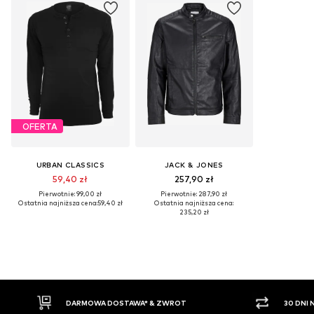
OFERTA
URBAN CLASSICS
JACK & JONES
59,40 zł
257,90 zł
Pierwotnie: 99,00 zł
Pierwotnie: 287,90 zł
Ostatnia najniższa cena:
59,40 zł
Ostatnia najniższa cena:
235,20 zł
ARMOWA DOSTAWA* & ZWROT
30 DNI NA ZWROT TOWAR