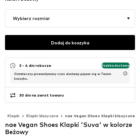
Wybierz rozmiar
Dodaj do koszyka
3 - 4 dni robocze
Szybka dostawa
Ostateczny przewidywany czas dostawy pojawi się w Twoim
koszyku.
30 dni na zwrot towaru
y
Klapki
Klapki klasyczne
nae Vegan Shoes Klapki klasyczne
nae Vegan Shoes Klapki 'Suva' w kolorze
Beżowy