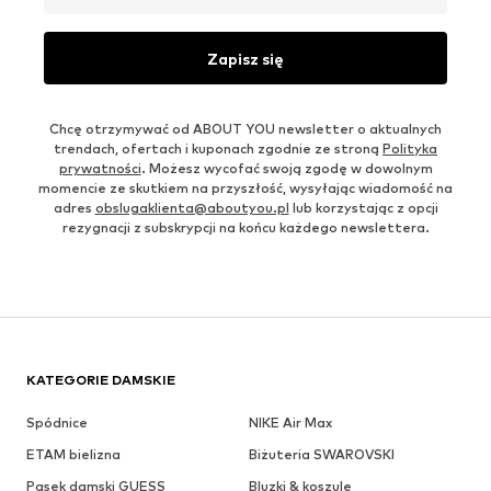
Zapisz się
Chcę otrzymywać od ABOUT YOU newsletter o aktualnych
trendach, ofertach i kuponach zgodnie ze stroną
Polityka
prywatności
. Możesz wycofać swoją zgodę w dowolnym
momencie ze skutkiem na przyszłość, wysyłając wiadomość na
adres
obslugaklienta@aboutyou.pl
lub korzystając z opcji
rezygnacji z subskrypcji na końcu każdego newslettera.
KATEGORIE DAMSKIE
Spódnice
NIKE Air Max
ETAM bielizna
Biżuteria SWAROVSKI
Pasek damski GUESS
Bluzki & koszule