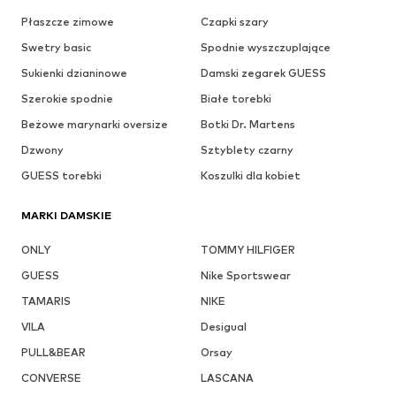
Płaszcze zimowe
Czapki szary
Swetry basic
Spodnie wyszczuplające
Sukienki dzianinowe
Damski zegarek GUESS
Szerokie spodnie
Białe torebki
Beżowe marynarki oversize
Botki Dr. Martens
Dzwony
Sztyblety czarny
GUESS torebki
Koszulki dla kobiet
MARKI DAMSKIE
ONLY
TOMMY HILFIGER
GUESS
Nike Sportswear
TAMARIS
NIKE
VILA
Desigual
PULL&BEAR
Orsay
CONVERSE
LASCANA