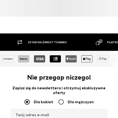
30 DNI NA ZWROT TOWARU
PŁATNO
Nie przegap niczego!
Zapisz się do newslettera i otrzymuj ekskluzywne
oferty
Dla kobiet
Dla mężczyzn
Twój adres e-mail