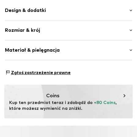
Design & dodatki
Łączenie kolorów
Rozmiar & krój
Imitacja skóry
Zaokrąglony czubek
Wysokość obcasa: Płaski obcas (0-3 cm)
Podeszwa korkowa
Materiał & pielęgnacja
Wygląd zamszowy
Imitacja skóry
Podszewka: Mikropoliester
Poślizg
Zgłoś zastrzeżenie prawne
Materiał wierzchni: Mikropoliester
Ciepła podszewka
Podeszwa: Guma
Nr artykułu
Suva_Beige_Microfiber_36
Kraj pochodzenia: Portugalia
Coins
Kup ten przedmiot teraz i zdobądź do 
+80 Coins
, 
które możesz wymienić na zniżki.