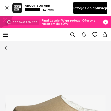
ABOUT YOU App
Przejdź do aplikacji
(152 700)
Finał Letniej Wyprzedaży: Oferty z
03
D
04
G
26
M
28
S
rabatem do 60%