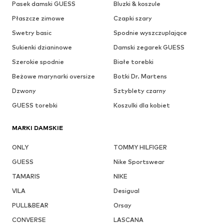
Pasek damski GUESS
Bluzki & koszule
Płaszcze zimowe
Czapki szary
Swetry basic
Spodnie wyszczuplające
Sukienki dzianinowe
Damski zegarek GUESS
Szerokie spodnie
Białe torebki
Beżowe marynarki oversize
Botki Dr. Martens
Dzwony
Sztyblety czarny
GUESS torebki
Koszulki dla kobiet
MARKI DAMSKIE
ONLY
TOMMY HILFIGER
GUESS
Nike Sportswear
TAMARIS
NIKE
VILA
Desigual
PULL&BEAR
Orsay
CONVERSE
LASCANA