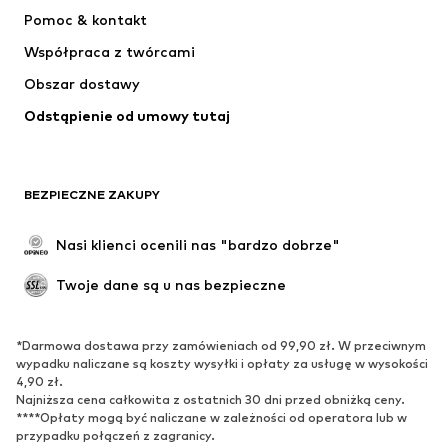
Sukienki
Jeansy
Pomoc & kontakt
Koszulki & topy
Spodnie
Współpraca z twórcami
Kurtki
Swetry & dzianina
Obszar dostawy
Bielizna
Bluzki & koszule
Odstąpienie od umowy tutaj
Płaszcze
Spódnice
Moda plażowa
Bluzy
Marynarki
Kombinezony
BEZPIECZNE ZAKUPY
Plus size
Moda ciążowa
Specjalne okazje
Ekskluzywne
Nasi klienci ocenili nas "bardzo dobrze"
Recykling
Twoje dane są u nas bezpieczne
BUTY
*Darmowa dostawa przy zamówieniach od 99,90 zł. W przeciwnym
Nowości
Na czasie
wypadku naliczane są koszty wysyłki i opłaty za usługę w wysokości
Trampki & sneakersy
Botki
4,90 zł.
Najniższa cena całkowita z ostatnich 30 dni przed obniżką ceny.
Czółenka & buty na obcasie
Kozaki
****Opłaty mogą być naliczane w zależności od operatora lub w
przypadku połączeń z zagranicy.
Sandały
Półbuty