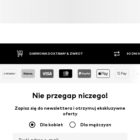
DARMOWA DOSTAWA* & ZWROT
30 DNI
Nie przegap niczego!
Zapisz się do newslettera i otrzymuj ekskluzywne
oferty
Dla kobiet
Dla mężczyzn
Twój adres e-mail