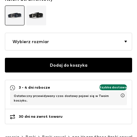
Wybierz rozmiar
Dodaj do koszyka
3 - 4 dni robocze
Szybka dostawa
Ostateczny przewidywany czas dostawy pojawi się w Twoim
koszyku.
30 dni na zwrot towaru
Akcesoria
Paski
Paski casual
nae Vegan Shoes Paski casual