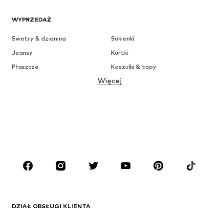
WYPRZEDAŻ
Swetry & dzianina
Sukienki
Jeansy
Kurtki
Płaszcze
Koszulki & topy
Więcej
Spodnie
Bielizna
Spódnice
Bluzki & koszule
Bluzy
Marynarki
Moda plażowa
Kombinezony
Plus size
Moda ciążowa
Buty
Sport
Akcesoria
Premium
ODZIEŻ
DZIAŁ OBSŁUGI KLIENTA
Nowości
Na czasie