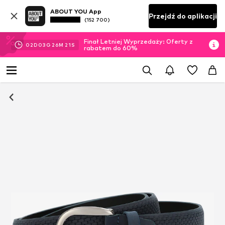
ABOUT YOU App
Przejdź do aplikacji
(152 700)
Finał Letniej Wyprzedaży: Oferty z
02
D
03
G
26
M
20
S
rabatem do 60%