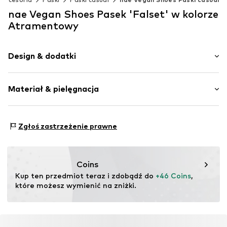
nae Vegan Shoes Pasek 'Falset' w kolorze
Atramentowy
Design & dodatki
Klamra
Materiał & pielęgnacja
Zdobiona powierzchnia
Klamra
Materiał: 100% Mikropoliester
Nr artykułu
BeltFalset_Blue_Micro_80/32
Zgłoś zastrzeżenie prawne
Kraj pochodzenia: Portugalia
Coins
Kup ten przedmiot teraz i zdobądź do 
+46 Coins
, 
które możesz wymienić na zniżki.